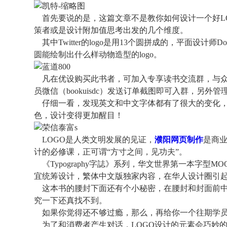
首先要说的是，这篇文章不是教你如何设计一个好L
策者或是设计附加值思考出发的几个维度。
其中Twitter的logo是用13个圆拼成的，平面设计师D
圆能绘制出什么样动物造型的logo。
凡在优设购买此书者，可加入专享读书交流群，与众
员微信（bookuisdc）发送订单截图即可入群，另
仔细一看，发现英文和中文字体都有了很大的变化，其
色，设计变得更加醒目！
LOGO是人类文明发展的见证，
濮阳网页制作
是商业
计的必修课，正可谓“方寸之间，见功夫”。
《Typography字誌》系列，华文世界第一本字型M
宜统筹设计，繁体中文版独家内容，在华人设计圈引
这本书的腰封下面还有个小秘密，在腰封和封面前中
究一下还真找不到。
如果你觉得还不够过瘾，那么，再给你一个往期学员
为了和消费者产生对话，LOGO设计的元素会巧妙的