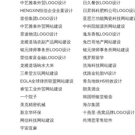
中艺雅泰外贸LOGO设计
日久餐饮LOGO设计
HENGXIN恒信企业全案设计
日昇韩科肥料公司LOGO设
壹佰集团LOGO设计
亚思兰功能陶瓷科技网站建
中艺雅泰外贸网站建设
中科院能源所网站建设
景速物流LOGO设计
逸东香氛LOGO设计
龙稷道场农副产品网站建设
兔巴哥地产网站建设
铭元律师事务所LOGO设计
铭元律师事务所网站建设
荣信泰富金融LOGO设计
俄罗斯留学
龙稷道场响水大米
浩海科技网站建设
三希堂古玩网站建设
优路金轮胎VI设计
EGLA全球律所联盟网站建设
青岛地铁H5特效设计
睿玺工业外贸网站建设
朗美酒业
一个院子
韩国明银堂银壶
美克精密机械
海尔集团
新京华环保
十燕里·燕窝品牌LOGO设计
网信科技网站建设
尚博思零售软件
宇宙亚麻