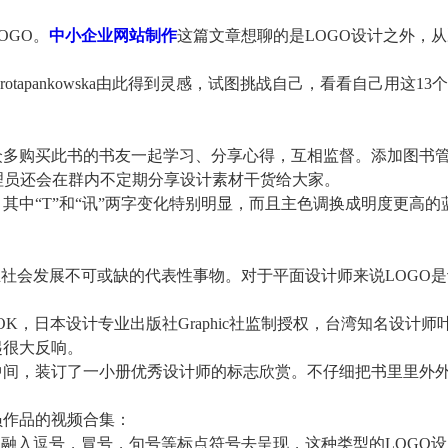
OGO。
中小企业网站制作
这篇文章想聊的是LOGO设计之外，
orotapankowska由此得到灵感，试图挑战自己，看看自己用这13
多购买此书的书友一起学习、分享心得，互相监督。添加图书
外管理员还会在群内不定期分享设计素材干货给大家。
中“T”和“讯”两字变化特别明显，而且主色调换成明度更高的
社会发展不可或缺的代表性事物。对于平面设计师来说LOGO是
OOK，日本设计专业出版社Graphic社监制授权，台湾知名设计师
起很大反响。
间，装订了一小册优秀设计师的标志欣赏。不仔细把书里里外
作品的视频合集：
融入逗号，冒号，句号等标点符号去呈现，这种类型的LOGO设