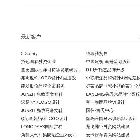
最新客户
Σ Safety
福瑞驰贸易
招远国有独资企业
中国建筑·画册策划设计
董氏国际海洋可持续发展研究中心
DTJ丹托杰品牌升级
兆明服饰LOGO设计&画册设计&网站建设
中联鹏派品牌设计&网站建
建发股份品牌全案服务
JUNZHI隽致高奢女鞋
LANEMIS莱恩米品牌全案
汉易农业LOGO设计
帝一舞蹈品牌VI设计
JUNZHI隽致高奢女鞋
国信·海天中心
Q葩童装品牌LOGO设计
隆玛帝国马术俱乐部vi设计
LONGDYES国际贸易
龙飞鞋业外贸网站建设
新疆大气污染防治企业vi设计
麦卡房车青岛网站建设