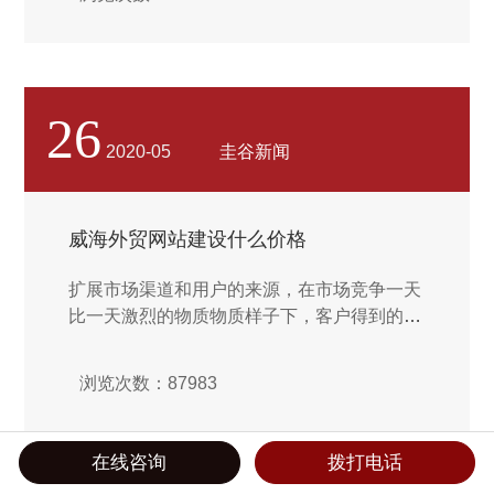
根据一些当时的风尚潮流和消费者需求进行预
设和产品研发，让品牌变得更加独有尤其。即
按照内容、主题和信息的分类要求，将页面分
成若干板块、栏目，使浏览者一目了然。吸引
浏览者的眼球，还能通过网页达到信息宣传的
26
目的，显示出鲜明的信息传达效果。 我们都
2020-05
圭谷新闻
听说过衬线是用于印刷而无衬线是用于屏幕的
规则。但如今，越来越多的品牌在其设计方面
（例如标头和标注）都转向大胆的衬线。...
威海外贸网站建设什么价格
扩展市场渠道和用户的来源，在市场竞争一天
比一天激烈的物质物质样子下，客户得到的成
本越来越高。独立的网站网页平台可以开拓新
的市场渠道，并可以通过该网站将市场拓展到
浏览次数：87983
国外市场，从更多的渠道吸引客户，并下降客
户得到成本。同时，也有帮助于后期公司的宣
传和推广。以上，分为七点简单叙述分析了网
在线咨询
拨打电话
站建设对公司的重要性，每一个点都可以去深