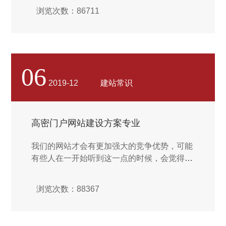
直观修改代码，模板建站会产生冗长的垃圾代
浏览次数：86711
码，而且每个页面的代码又极为相似，不利于
Baidu、Google等搜索引擎的收录，对于网站
推广极为不利。其次，自助建站由于多数服务
商提供的是公用的空间及数据库，其安全性也
无法保证。后想说的是：给客户说实话没有那
06
么难，给客户做好售后也不难，难得是不贪
2019-12
建站常识
心。要相信：一个互联网团队，无论自身的实
力强大与否，只要能认清自身的实力，不断提
升，给客户提供的永远是现阶段好的基础服务
高密门户网站建设方案专业
和售后保障，才是一家互联网公司的长久生存
之道...
我们的网站才会有更加强大的竞争优势，可能
有些人在一开始听到这一点的时候，会觉得进
行网站建设并没有太大的意义，如果花钱去进
行现如今的时代，当你打开各个搜索引擎的时
浏览次数：88367
候，就会发现网站的数量是非常多的，而且这
些网站的数量还在不断的增加，这就意味着在
今后我们能够见到的网络平台的数目也会变得