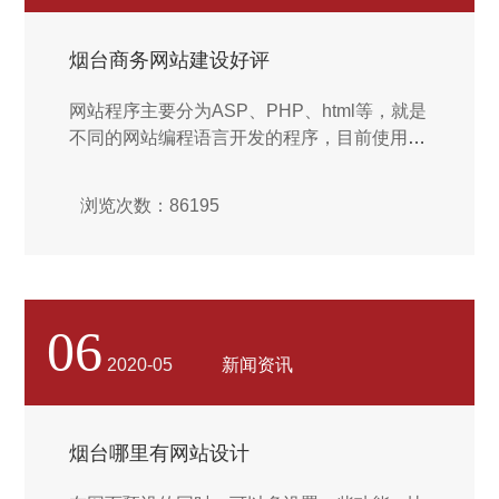
的竞争甚是激烈，如果一家公司想要建站，就
只能选择外包公司或招聘专业的技术人员。因
烟台商务网站建设好评
此建一个站的成本费用也是有所不同。...
网站程序主要分为ASP、PHP、html等，就是
不同的网站编程语言开发的程序，目前使用的
比较多的应该是PHP程序了。在“新手站长不
得不了解的常用的建站程序”这篇文章中介绍
浏览次数：86195
了网站程序，网站程序大部分都是用开源的，
当然也有自己写的。对于一般的无特殊要求的
站长来说，开源网站程序已经能满足建站需
求！网站程序除了网站的内核框架外，也有网
站模板、logo、版块分类、banner、广告位等
06
网站模板就是房子的效果装修。温馨提示：选
2020-05
新闻资讯
择一套网站结构简单明了的程序会得到搜索引
擎蜘蛛的青睐，常见的建站程序可以到本站下
载页进行下载。...
烟台哪里有网站设计