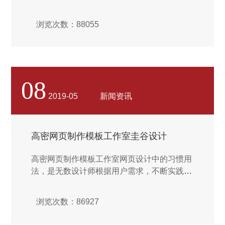
体验和增加产品销量和品牌知名度方面，发挥
着至关重要的作用。然而，简约设计风格并不
浏览次数：88055
适用于所有的网页设计。事实上，对于某些网
页类型，例如一些黄页类网站，太简单的界面
设计，则极有可能降低网页权威性和可行性，
有时甚至可能让用户无所适从。所以，设计师
应该根据网页或产品特色，目标客户以及受众
08
的不同，有所取舍和选择。...
2019-05
新闻资讯
高密网页制作模板工作室圭谷设计
高密网页制作模板工作室网页设计中的习惯用
法，是无数设计师根据用户需求，不断实践，
调整和改进的结果，是符合用户“口味”的设计
方法。所以，设计师在进行极简主义设计的过
浏览次数：86927
程中，也可直接沿用一些Web设计习惯用法，
让界面更加实用。...