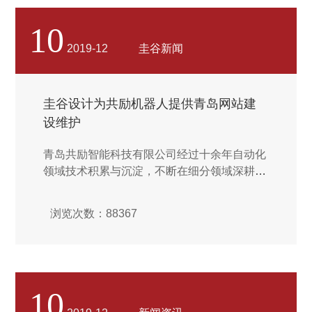
越来越多。你以为增加的仅仅只是网络平台的
数量的话，那你的想法就大错特错了，因为现
10
在的人们不单单会关注到网站的数目，甚至还
2019-12
圭谷新闻
会更加关注网站建设的工作，因为我们清楚的
认识到只有做好了网站制作网站建设第一部分
的工作之后网站制作网站建设的话，不仅仅会
圭谷设计为共励机器人提供青岛网站建
增加我们的投资成本，而且也不会对我们的企
设维护
业的经营带来多大的帮助，究竟事实是怎样的
呢？...
青岛共励智能科技有限公司经过十余年自动化
领域技术积累与沉淀，不断在细分领域深耕，
尤其在消费类电子（3C）行业，研发的设备
已被三星,LG,华为,小米,OPPO,VIVO等知名手
浏览次数：88367
里厂商采用。随着机器人行业的迅速发展，公
司与时俱进，把机器人销售与集成作为公司主
要发展方向，竭力为客户提供高性价比，高信
赖性的产品和技术提案以及完善的售后服务。
让客户更具核心竞争力。圭谷设计为共励机器
10
人提供青岛网站建设维护；同时我们的业务方