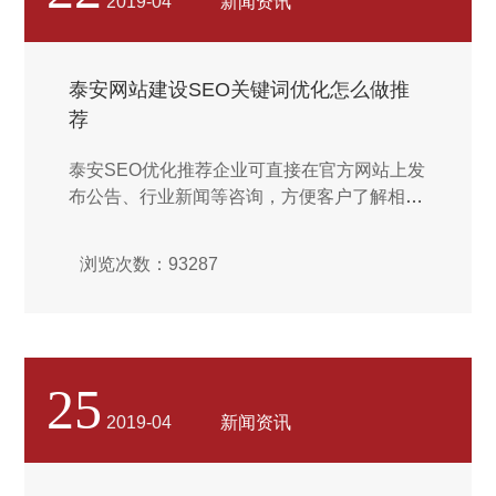
2019-04
新闻资讯
户转化率更高。...
泰安网站建设SEO关键词优化怎么做推
荐
泰安SEO优化推荐企业可直接在官方网站上发
布公告、行业新闻等咨询，方便客户了解相关
行业信息。同时企业定期的优惠活动，传统的
营销模式要通过发传单，做平面广告等形式，
浏览次数：93287
耗费大量的人力和财力，而通过网站，企业可
以随时随地的进行优惠活动的展示，吸引更多
的用户来关注。...
25
2019-04
新闻资讯