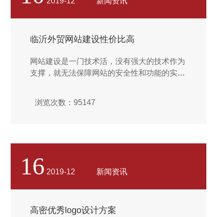
2019-12
新闻资讯
向也拓展到家电，汽车零部件，医疗，食品及
智能物流领域。...
临沂外贸网站建设性价比高
网站建设是一门技术活，没有强大的技术作为
支撑，就无法保障网站的安全性和功能的实
现。开发团队的强大决定了网站质量与品质。
拥有一稳定的后台，才能确保企业网站的一系
浏览次数：95147
列工作顺利进行。网站建设设计制作应该避免
太多花哨的设计，不然会让访客无所适从。简
约清晰的网页会方便用户找到需要的内容，所
以你只需要重点做好品牌简介、产品列表、导
航即可，然后再根据企业特色对自定义设计。
16
同时，网页干净简约，布局清晰，也有利于搜
2019-12
新闻资讯
索引擎收录，增加自己的曝光度。总而言之，
网站的整体设计风格应该遵循“简约而不简
单”的原则。...
高密优秀logo设计方案