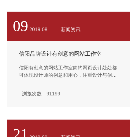
营管理，而不仅仅是某种方法或某个平台的应
用，只见树木不见森林的操作模式是对网络营
销的片面认识。...
09
2019-08
新闻资讯
信阳品牌设计有创意的网站工作室
信阳有创意的网站工作室简约网页设计处处都
可体现设计师的创意和用心，注重设计与创意
的结合，打造网页的特有魅力。设计师需要开
动脑筋，结合不同的设计热点，风格或技巧，
浏览次数：91199
打造简单而独特的网页设计。...
21