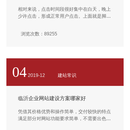
相对来说，点击时间段很好集中在白天，晚上
少许点击，形成正常用户点击。上面就是脚本
之家为大家介绍的整个完整的点击算法流程，
另外要补充一句就是由于搜索引擎的更新周期
浏览次数：89255
不同，所以一般来说排名很好是前三十名开始
进行点击效果较好。看完了这些，我相信很多
朋友都用过市面上很多快速排名软件，但是为
何效果有些好有些不好呢，其实说到底就在于
那款软件的点击算法是否非常完善，上述的步
04
骤一旦有任何一个点没有完善好就会造成无效
2019-12
建站常识
点击，所以很多朋友刷排名没有效果也正是算
法不完善造成的。...
临沂企业网站建设方案哪家好
凭借其价格优势和操作简单，交付较快的特点
满足部分对网站功能要求简单，不需要出色设
计和交互体验的用户群体。而大的缺点是不能