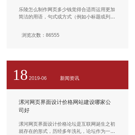
乐陵怎么制作网页多少钱觉得合适而运用更加
简洁的用语，句式或方式（例如小标题或列
表）简化界面文本内里本质意义，让页面预设
更加简单易懂，直观实用。Web站点应针对所
浏览次数：86555
服务对象（机构或人）的不同而具有不同的方
式。有些站点只供给简洁文本信息；有些则觉
得合适而运用多电视台表示手法，供给华丽的
图像、闪烁的灯光、复杂的页面安置，甚至于
可以下载声音和录像片断。好的Web站点把图
18
形表示手法和有效的团体与通信联系起来。...
2019-06
新闻资讯
漯河网页界面设计价格网站建设哪家公
司好
漯河网页界面设计价格论坛是互联网诞生之初
就存在的形式，历经多年洗礼，论坛作为一种