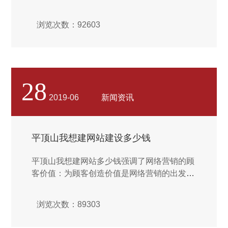
网络平台，不仅没有消失，反而越来越焕发出
它巨大的活力。其实人们早就开始利用论坛进
浏览次数：92603
行各种各样的企业营销活动，当论坛成为新鲜
媒体的论坛出现时，就有企业在论坛里发布企
业产品的一些信息了，其实这也是论坛营销的
一种简单的方法。...
28
2019-06
新闻资讯
平顶山我想建网站建设多少钱
平顶山我想建网站多少钱强调了网络营销的顾
客价值：为顾客创造价值是网络营销的出发点
和目标，网络营销是一个以顾客为核心的价值
关系网络。延续了网络营销活动的系统性：网
浏览次数：89303
络营销的系统性是经过长期实践检验的基本原
则之一，网络营销的内容包括规划、实施及运