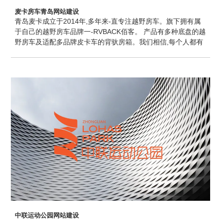
麦卡房车青岛网站建设
青岛麦卡成立于2014年,多年来-直专注越野房车。旗下拥有属
于自己的越野房车品牌一-RVBACK佰客。 产品有多种底盘的越
野房车及适配多品牌皮卡车的背驮房箱。我们相信,每个人都有
关于旅行的梦想。那些风景独特、远离人烟的大漠高山,风景是
普通景点所远不能及的,但是道路崎岖,行驶艰难。那些震撼人心
的沧桑、远离人烟的寂静,空旷悠远的澄澈...都那么令人流连忘
返。
中联运动公园网站建设