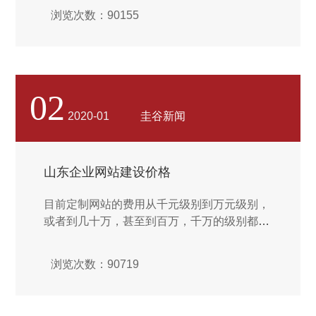
关的人员进行运作才可实现，现在市面上的网
浏览次数：90155
站开发参差不齐，这个你可以看一下我这篇文
章zhuanlan.zhihu.com/p/36，可以稍作参考。
后想说的是：给客户说实话没有那么难，给客
户做好售后也不难，难得是不贪心。要相信：
一个互联网团队，无论自身的实力强大与否，
02
只要能认清自身的实力，不断提升，给客户提
2020-01
圭谷新闻
供的永远是现阶段好的基础服务和售后保障，
才是一家互联网公司的长久生存之道...
山东企业网站建设价格
目前定制网站的费用从千元级别到万元级别，
或者到几十万，甚至到百万，千万的级别都
有。造成价格坡度如此之大的主要原因来自于
两个方面。无论是以往还是现在，网站的美观
浏览次数：90719
度都是其中主要的原则，所谓的美观也没有一
个标准，只要能符合大众的审美，符合行业的
特色，让用户看了赏析悦目的网站就是美观的