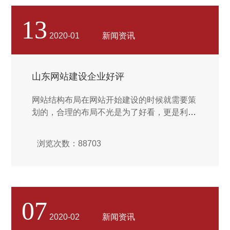
网站。但是网页设计的基本取向都是简约大
方。静态页面不便于维护，设计人员必须手动
13
并且重复制作网页文档，制作完成后还需要上
2020-01
新闻资讯
传到远程服务器中。对于数量比较多的静态页
面，建议采用模板制作，因为利用模板创建的
所有网页可以一次自动更新。网页更新后，设
山东网站建设企业好评
计人员再把更新后的网页利用FTP软件上传到
服务器上即可。...
网站结构布局在网站开始建设的时候就需要策
划的，合理的布局不光是为了好看，更是利于
后期搜索引擎的抓取和收录。这里强调几点：
营销网站的企业网站建设包主要旨在通过网站
浏览次数：88703
更好地销售产品，满足用户体验的网站细节，
使用静态网站URL，更好地迎合搜索引擎，包
括不到12列，可以显示更多的企业内容，设计
主页，通过您的审查通过程序。冲压，如果不
满意，其他内部页面将通过设置重新设计。设
07
计师根据网站的整体风格进行普通排版设计，
2020-02
新闻资讯
不再由您审核当今的互联网行业中，企业之间