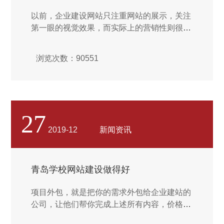
以前，企业建设网站只注重网站的展示，关注
第一眼的视觉效果，而实际上的营销性则很
弱。现在的企业建设网站更多考虑的是网站的
营销性，能不能给企业带来营销利益。那么现
浏览次数：90551
在建设一个网站需要遵循什么标准呢？对于网
站的任何页面都一样，搜索引擎看重的便是这
个页面的标题，这是由于标题乃是这个页面所
有内容的精简和概括。同时在搜索结果中也是
提供给用户筛选的重要依据。因此，网站页面
27
的标题应该确保与这个页面内容相符合，并且
2019-12
新闻资讯
能够对用户产生吸引力，同时也要包含关键
词，这样才能在搜索引擎中获得更好排名，更
容易被用户发现，从而点击来到网站进行访
青岛学校网站建设做得好
问。...
项目外包，就是把你的需求外包给企业建站的
公司，让他们帮你完成上述所有内容，价格上
肯定是比模版站要贵的，因为定制开发需要相