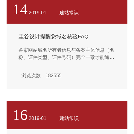
笔填写，再扫描或拍照后上传。...
14
2019-01
建站常识
圭谷设计提醒您域名核验FAQ
备案网站域名所有者信息与备案主体信息（名
称、证件类型、证件号码）完全一致才能通过
域名核验。依据《工业和信息化部关于规范互
联网信息服务使用域名的通知》，2018 年 1
浏览次数：182555
月 1 日 0 点起，阿里云备案平台对提交的网站
备案申请，进行网站备案域名核验，个人从事
互联网信息服务的，域名注册者应为互联网信
息服务者本人。...
16
2019-01
建站常识