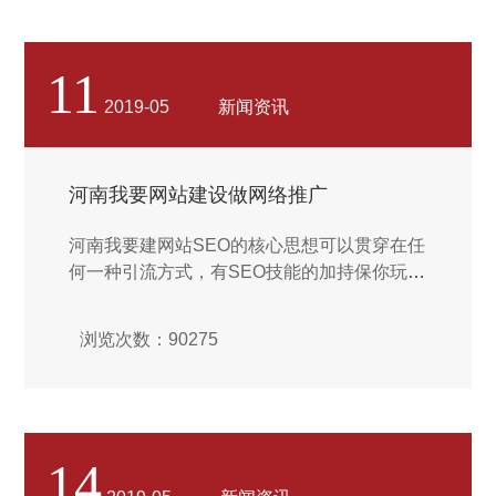
11
2019-05
新闻资讯
河南我要网站建设做网络推广
河南我要建网站SEO的核心思想可以贯穿在任
何一种引流方式，有SEO技能的加持保你玩啥
都高于普通人一个段位，是青铜还是王者，一
看就知道。如果对SEO缺乏全面的认识，哪怕
浏览次数：90275
在互联网行业呆了10年，你的招式看起来也会
缺点火候。...
14