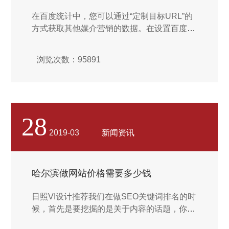
在百度统计中，您可以通过“定制目标URL”的
方式获取其他媒介营销的数据。在设置百度统
计页面和指定广告跟踪页面中均存在定制目标
URL的链接，通过点击此链接可以进入定制目
浏览次数：95891
标URL的页面。在定制目标URL页面中需要填
写需要跟踪的媒介相关信息，包括目标URL、
来源名称、媒介名称、计划名称、关键词和创
意等信息，百度统计会根据填写的信息生成一
个URL，将此URL作为推广的目标URL后，访
28
客点击此URL，百度统计便会按照填写的信息
2019-03
新闻资讯
将本次访问进行归类并显示在“指定广告跟
踪”报告中。 ...
哈尔滨做网站价格需要多少钱
日照VI设计推荐我们在做SEO关键词排名的时
候，首先是要挖掘的是关于内容的话题，你如
果不知道要挖掘哪些话题，写哪种类型的文