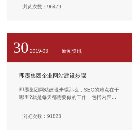
章，又如何谈如何创建内容？建站公司现在已
浏览次数：96479
经成为了企业竞争好的优势，而且是自己在竞
争过程当中有力的武器，在进行网站建设的过
程当中，如果想让自己依托于互联网的优势进
行快速的营销和发展，就必须要注意建站技巧
给我们带来的一些优势和好处，可以通过网站
30
建设来促进企业的发展，也能够更好的带动浏
2019-03
新闻资讯
览用户对于企业内涵的了解。...
即墨集团企业网站建设步骤
即墨集团网站建设步骤那么，SEO的难点在于
哪里?就是每天都需要做的工作，包括内容和
外链，而左右SEO优化效果的，也就是这个两
个要素，可以这么说，做好了内容，做好了外
浏览次数：91823
链，然后二者有机的结合在一起，假以时日，
网站会有一个不错的排名，记住一个重点，那
就是内容和外链之间有机的结合起来，效果才