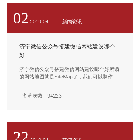
能凸显出来。...
02
2019-04
新闻资讯
济宁微信公众号搭建微信网站建设哪个
好
济宁微信公众号搭建微信网站建设哪个好所谓
的网站地图就是SiteMap了，我们可以制作百
度谷歌等一些比较大型的搜索引擎网站地图，
然后添加进网站的底部的位置，也就是在网站
浏览次数：94223
foot里。必须要找到合适的网站设计风格，现
在给我们网站建设提供模板的网站越来越多，
并且还有很多免费的模板，但是针对于大中小
型企业来说，在发展的过程当中一定要让自己
网站风格有标识度，所以尽量可以花钱购买一
22
些高端的模板，能够让自己的使用更顺利、客