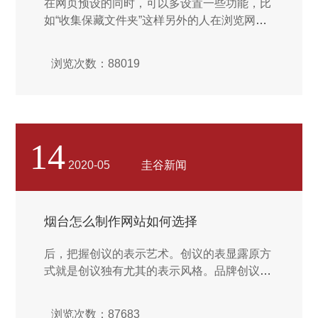
在网页预设的同时，可以多设置一些功能，比
如“收集保藏文件夹”这样另外的人在浏览网页
的时刻觉得很欣赏喜欢可以加入自己的收集保
藏夹。设置一些音乐，让来逛我们主页的个人
浏览次数：88019
生命体和精神愉快等。网站优化。网站优化
（天然排名）主要是通过优化中心关键字或长
尾关键字，通过优化网站的里外部运作，常常
进步提升关键字排名，因此完成流量，后得到
订单。网站设计是一种特殊的视觉设计，应符
14
合人们审美观的同时又能给访问者带来强烈的
2020-05
圭谷新闻
视觉冲击，让访问者感觉浑然一体，看的舒心
协调。世界儿童节每年在华盛顿特区举行，自
称为儿童想象力的“奥林匹克”。这一描述从其
烟台怎么制作网站如何选择
品牌预设中心就能表示出来出来，预设像是孩
子们的笔触。其品牌预设活泼简单，朴素漂
后，把握创议的表示艺术。创议的表显露原方
亮。...
式就是创议独有尤其的表示风格。品牌创议有
很多表示因素，含有视物感觉、结构、色彩、
材质、图形、造型等。创作的时刻，预设师要
浏览次数：87683