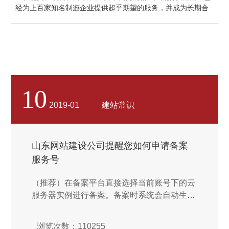
经为上百家知名制迤企业提供超乎期望的服务，并成为长期合
作伙伴。STR Ronse龙瑟致力于开发请工齿条解决方案；并注
重高品质材料与工艺的系统研发与更新，作为全球精工齿条行
业的领先制造商，我们以生产过程的高可靠性与极致品质，传
递着百年匠工的德意志精神。
10
2019-01
建站常识
山东网站建设公司提醒您如何申请备案
服务号
（推荐）在备案平台直接选择当前账号下的云
服务器实例进行备案。备案时系统会自动生成
和关联备案服务号，您不必手动申请备案服务
号。先手动申请备案服务号，然后进入备案平
浏览次数：110255