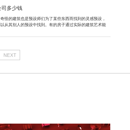
时，您的内里本质意义策略也应该这么。它还可以方便地识另
公司多少钱
实际运用的字词。假设你想预设大致相是的网页，记住选一个
相比较的颜色以保证文案的易读性。举个例子，假设在这个违
的奇怪的建筑也是预设师们为了某些东西而找到的灵感预设，
的是灰色而不是红色，我们将会很不好看清文案，这点是需求
可以从其别人的预设中找到。有的房子通过实际的建筑艺术能
的空间来刻画一个宏伟的形象，带来更多的想象空间，网站预
找到灵感。网页中运用图片当然是非常不可以绕斗δ，但是假
是图片那会让人很反感的，这是一些匆忙上线的网站经例会犯
预设“网站正在建设中”页面，试验调整照片的亮度、达到高限
加强或减弱照片的色调。
NEXT