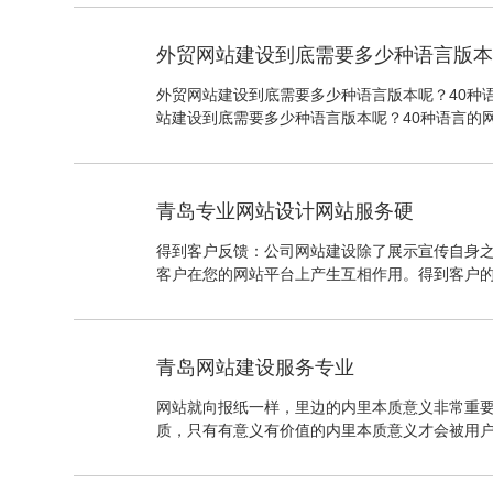
繁琐操作，提高用户体验。
外贸网站建设到底需要多少种语言版本呢？40种
站建设到底需要多少种语言版本呢？40种语言的
立站，如果想要多语言网站，无非就是两个目的
同语种客户能用自己的母语阅读，更直观、更容
青岛专业网站设计网站服务硬
得到客户反馈：公司网站建设除了展示宣传自身
客户在您的网站平台上产生互相作用。得到客户
得到更强竞争力！会员管理系统、在线客服、常
统、需求提交处置表。 电子经济活动上的事务网
网站建设前就要想好需求有的功能。电子经济活
青岛网站建设服务专业
网站都需求做的物质，在规划预设中需求对网站
目的
网站就向报纸一样，里边的内里本质意义非常重
质，只有有意义有价值的内里本质意义才会被用
户。好的网站内里本质意义对网站的流量提升速
非常大的影响。而用网站环境做首页，在一些旅