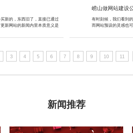
效果一下子就出来了；同时，对于
网站变得越来越聪明
崂山做网站建设
做环境，一样给人如临其境的感
外的很多人在搜索时
和白的颜色产生强烈
会买新的，东西旧了，直接已通过
有时刻候，我们看到
法案件的例子中运用
时更新网站的新闻内里本质意义是
而网站预设的灵感也
防止的。
关心注视。假设您要将首页设为目
够呈现出来，用三维
元素，但是她们被很大的环境横幅和
设可以吸收这种方式来
只有三个句子长，但它能表示它需
设一个页面中各处都
是我们要做的个人站点或者公司网
的不准确。假设你正在
照价值的内里本质意义，在页面交
3
4
5
6
7
8
9
度度和相比较度，以
10
11
功的网站建设。
新闻推荐