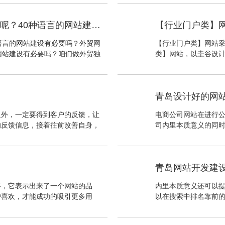
工信部管局12个工作
我们圭谷设计做网站
外贸网站建设到底需要多少种语言版本呢？40种语言的网站建设有必要吗？
【行业门户类】
语言的网站建设有必要吗？外贸网
【行业门户类】网站采
网站建设有必要吗？咱们做外贸独
类】网站，以圭谷设计
：第一：提高用户浏览体验，让不
行业门户类的网站信
易建立企业信任感；
原因是基于【用户体验
又便于操作使用;手机
青岛设计好的网
又简约适宜移动端场
之外，一定要得到客户的反馈，让
电商公司网站在进行
的反馈信息，接着往前改善自身，
司内里本质意义的同
见问题、留言反馈、问卷调查系
客户可以全方位的对
站总算一个比较复杂的系统，电商
到非常重要的作用。
动上的事务网站的规划也是建整个
过超联接把她们联接
青岛网站开发建
进行整体的分析，明确网站的建设
测试公司网站建设不
码
要，它表示出来了一个网站的品
内里本质意义还可以
户喜欢，才能成功的吸引更多用
以在搜索中排名靠前的
度和客户体验认识的效果都会产生
什么网站的成功至关重
游网站比较常见，试着想想一个旅
语的搜索量，由于这