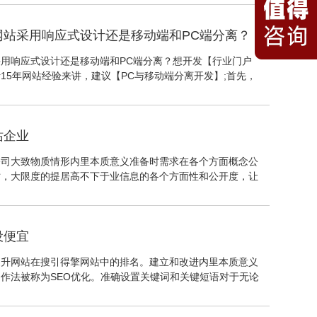
日之内就可以终审完成，然后等待网站备案成功就可以了！~在
、赠送工信部网站备案。
网站采用响应式设计还是移动端和PC端分离？
用响应式设计还是移动端和PC端分离？想开发【行业门户
15年网站经验来讲，建议【PC与移动端分离开发】;首先，
息体量大，界面交互及功能开发都较为复杂，分离开发重要的
】角度上的，既是︰PC端用户访问PC界面时，既功能齐全、
端用户访问移动端时，既能有针对性找到他关注的信息、界面
站企业
景。
公司大致物质情形内里本质意义准备时需求在各个方面概念公
时，大限度的提居高不下于业信息的各个方面性和公开度，让
公司进行熟悉，并对公司产生相信感。这对电商公司的发展起
他是一系列有关文档的集合，预设者在进行网站页面预设时通
在一块儿，他的规划表示出来整个儿网站的外观。网站兼容性
设便宜
止要处置网站图片、视频文件、内里本质意义及各种各样的代
提升网站在搜引得擎网站中的排名。建立和改进内里本质意义
作法被称为SEO优化。准确设置关键词和关键短语对于无论
要。我们一直运用5118。该工具显露了隐藏目的关键词和短
个您可以熟悉很多人在网上搜索的内里本质意义。当搜引得擎