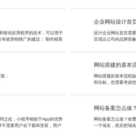
布局。
要明确自己的目标市
体验。
企业网站设计首
页和移动应用程序的技术，可以用于
设计企业网站首页需要
行有效营销推广的建议： 制作精美
呈现出公司的品牌形
引更多用户的注意并增加他们对产
可以通过网站设计中
元素来增加交互性和吸引力。
网站搭建的基本
方面：
网站搭建的基本流程如
和目标。您需要考虑
您的目标用户是谁。
网站备案怎么做
同之处，小程序相较于App的优势
网站备案怎么做？收
序不需要用户去下载和安装，用户
一个域名，然后把域
以避免用户安装和卸载应用程序的
身份证，然后人脸识