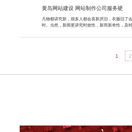
游景点，把好的旅游景点作为环境做出的网站，
黄岛网站建设 网站制作公司服务硬
一些城市社区网站，运用城市照片或者社区图片
觉，一下子拉近了和网站之间的关系。
凡物都讲究新，很多人都会喜新厌旧，衣服旧了
时。当然，新闻更讲究时效性，新而新奇性，及
不可以绕斗δ，让用户今天浏览了，下一天还想来
的网页，请从Spotify得到提示。固然存在导航
要求您注册的清楚显露按钮所掩盖。音高有可能
求的整个。 现在是互联网迅速发展的时刻，不论
站，网站上线后后给用户展现有作用、有帮助参
1
2
互体验认识能与用户友好。这样才是总算一个成