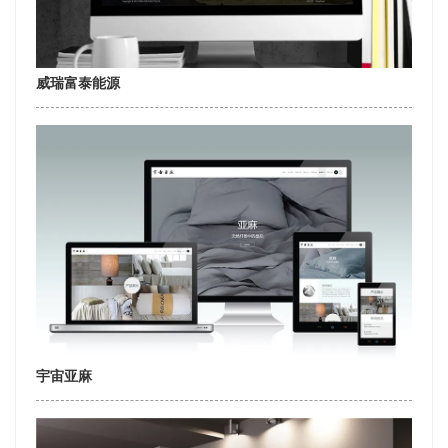
威瑞富泰能源
宇宙亚麻