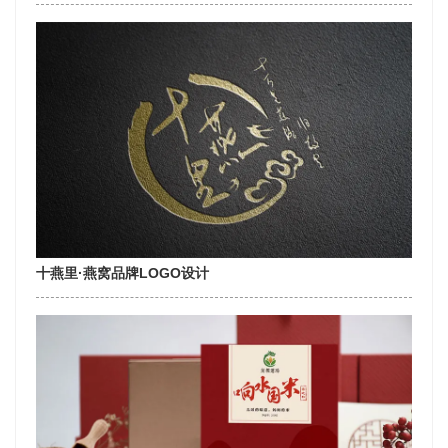
十燕里·燕窝品牌LOGO设计