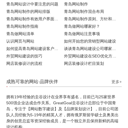
青岛网站设计中要注意的问题
青岛网站制作
青岛网站制作的网站排版
青岛网站制作混合布局
青岛网站制作有效用户界面的实用技巧
青岛网站制作原则、方针和常见错误
青岛网站制作指南
青岛做网站哪家好？
青岛做网站清单
青岛做网站注意事项
认识网页与网站
如何开始您的营销型网站建设
如何提高青岛网站建设客户访问流量
谈谈青岛网站建设公司哪家比较好
外贸网站建设的技巧
外贸网站建设在SEO优化方面的注意事项
网店装修设计的流程
网店装修设计栏目策划
成熟可靠的网站·品牌伙伴
更多+
拥有19年经验的圭谷设计在业界享有盛名，目前已与25家世界
500强企业达成合作关系。GreatGoal圭谷设计总部位于中国青
岛，专注于【网站数字建设】及【品牌策划设计】，目前公司团
队人员经验为5-19年的精英人才，拥有俄罗斯留学硕士及奥美出
身的创意总监等资深经验成员，是一个独立并且保持新鲜的高端
设计机构。