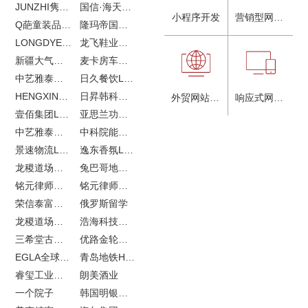
JUNZHI隽致高奢女鞋
国信·海天中心
小程序开发
营销型网站建设
Q葩童装品牌LOGO设计
隆玛帝国马术俱乐部vi设计
LONGDYES国际贸易
龙飞鞋业外贸网站建设
新疆大气污染防治企业vi设计
麦卡房车青岛网站建设
中艺雅泰外贸LOGO设计
日久餐饮LOGO设计
HENGXIN恒信企业全案设计
日昇韩科肥料公司LOGO设计
外贸网站建设
响应式网站建设
壹佰集团LOGO设计
亚思兰功能陶瓷科技网站建设
中艺雅泰外贸网站建设
中科院能源所网站建设
景速物流LOGO设计
逸东香氛LOGO设计
龙稷道场农副产品网站建设
兔巴哥地产网站建设
铭元律师事务所LOGO设计
铭元律师事务所网站建设
荣信泰富金融LOGO设计
俄罗斯留学
龙稷道场响水大米
浩海科技网站建设
三希堂古玩网站建设
优路金轮胎VI设计
EGLA全球律所联盟网站建设
青岛地铁H5特效设计
睿玺工业外贸网站建设
朗美酒业
一个院子
韩国明银堂银壶