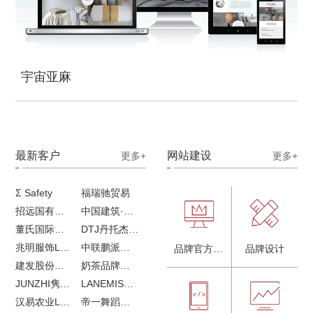
宇宙亚麻
最新客户
网站建设
更多+
更多+
Σ Safety
福瑞驰贸易
招远国有独资企业
中国建筑·画册策划设计
董氏国际海洋可持续发展研究中心
DTJ丹托杰品牌升级
兆明服饰LOGO设计&画册设计&网站建设
中联鹏派品牌设计&网站建设
品牌官方网站建设
品牌设计
建发股份品牌全案服务
奶茶品牌《郭小姐的茶》全新视觉｜每天一杯好茶
JUNZHI隽致高奢女鞋
LANEMIS莱恩米品牌全案服务
汉易农业LOGO设计
帝一舞蹈品牌VI设计