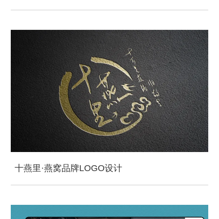
十燕里·燕窝品牌LOGO设计