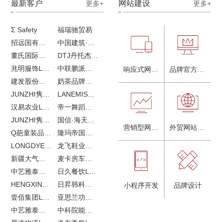
最新客户
网站建设
更多+
更多+
Σ Safety
福瑞驰贸易
招远国有独资企业
中国建筑·画册策划设计
董氏国际海洋可持续发展研究中心
DTJ丹托杰品牌升级
兆明服饰LOGO设计&画册设计&网站建设
中联鹏派品牌设计&网站建设
响应式网站建设
品牌官方网站建设
建发股份品牌全案服务
奶茶品牌《郭小姐的茶》全新视觉｜每天一杯好茶
JUNZHI隽致高奢女鞋
LANEMIS莱恩米品牌全案服务
汉易农业LOGO设计
帝一舞蹈品牌VI设计
JUNZHI隽致高奢女鞋
国信·海天中心
营销型网站建设
外贸网站建设
Q葩童装品牌LOGO设计
隆玛帝国马术俱乐部vi设计
LONGDYES国际贸易
龙飞鞋业外贸网站建设
新疆大气污染防治企业vi设计
麦卡房车青岛网站建设
中艺雅泰外贸LOGO设计
日久餐饮LOGO设计
HENGXIN恒信企业全案设计
日昇韩科肥料公司LOGO设计
小程序开发
品牌设计
壹佰集团LOGO设计
亚思兰功能陶瓷科技网站建设
中艺雅泰外贸网站建设
中科院能源所网站建设