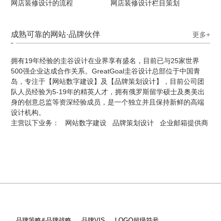
网店装修设计的流程
网店装修设计栏目策划
成熟可靠的网站·品牌伙伴
更多+
拥有19年经验的圭谷设计在业界享有盛名，目前已与25家世界
500强企业达成合作关系。GreatGoal圭谷设计总部位于中国青
岛，专注于【网站数字建设】及【品牌策划设计】，目前公司团
队人员经验为5-19年的精英人才，拥有俄罗斯留学硕士及奥美出
身的创意总监等资深经验成员，是一个独立并且保持新鲜的高端
设计机构。
主营以下业务：
网站数字建设
品牌策划设计
企业邮箱提供商
品牌策略&品牌战略
品牌VIS
LOGO超级符号