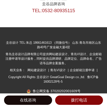
圭谷品牌咨询
TEL:0532-80935115
圭谷设计
TEL:朱总 18661461613 （同微信号）
山东·青岛市南区山东
路40号广发金融大厦4层
青岛圭谷设计品牌有限公司提供网站建设设计、青岛VI设计、企业邮箱
注册申请等设计服务，同时提供品牌调研、品牌定位、品牌命名、广告
语等品牌全案服务。
相关业务：
网站建设设计
|
青岛VI设计
|
企业邮箱注册申请
|
Copyright All Rights 圭谷设计 GreatGoal Design co.,ltd.
鲁ICP备
16002128号-5
鲁公网安备 37020202001609号
*本网站部分素材图片来源于网络，侵删请联系我们。
在线咨询
拨打电话
友情链接：
胶州装修
|
互联网加盟
|
上海画册设计
|
离岸公司注册