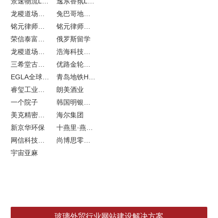
景速物流LOGO设计
逸东香氛LOGO设计
龙稷道场农副产品网站建设
兔巴哥地产网站建设
铭元律师事务所LOGO设计
铭元律师事务所网站建设
荣信泰富金融LOGO设计
俄罗斯留学
龙稷道场响水大米
浩海科技网站建设
三希堂古玩网站建设
优路金轮胎VI设计
EGLA全球律所联盟网站建设
青岛地铁H5特效设计
睿玺工业外贸网站建设
朗美酒业
一个院子
韩国明银堂银壶
美克精密机械
海尔集团
新京华环保
十燕里·燕窝品牌LOGO设计
网信科技网站建设
尚博思零售软件
宇宙亚麻
玻璃外贸行业网站建设解决方案