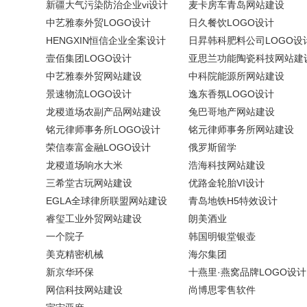
新疆大气污染防治企业vi设计
麦卡房车青岛网站建设
中艺雅泰外贸LOGO设计
日久餐饮LOGO设计
HENGXIN恒信企业全案设计
日昇韩科肥料公司LOGO设
壹佰集团LOGO设计
亚思兰功能陶瓷科技网站建
中艺雅泰外贸网站建设
中科院能源所网站建设
景速物流LOGO设计
逸东香氛LOGO设计
龙稷道场农副产品网站建设
兔巴哥地产网站建设
铭元律师事务所LOGO设计
铭元律师事务所网站建设
荣信泰富金融LOGO设计
俄罗斯留学
龙稷道场响水大米
浩海科技网站建设
三希堂古玩网站建设
优路金轮胎VI设计
EGLA全球律所联盟网站建设
青岛地铁H5特效设计
睿玺工业外贸网站建设
朗美酒业
一个院子
韩国明银堂银壶
美克精密机械
海尔集团
新京华环保
十燕里·燕窝品牌LOGO设计
网信科技网站建设
尚博思零售软件