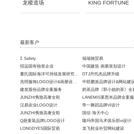
龙稷道场
KING FORTUNE
最新客户
Σ Safety
福瑞驰贸易
招远国有独资企业
中国建筑·画册策划设计
董氏国际海洋可持续发展研究中心
DTJ丹托杰品牌升级
兆明服饰LOGO设计&画册设计&网站建设
中联鹏派品牌设计&网站建
建发股份品牌全案服务
JUNZHI隽致高奢女鞋
LANEMIS莱恩米品牌全案
汉易农业LOGO设计
帝一舞蹈品牌VI设计
JUNZHI隽致高奢女鞋
国信·海天中心
Q葩童装品牌LOGO设计
隆玛帝国马术俱乐部vi设计
LONGDYES国际贸易
龙飞鞋业外贸网站建设