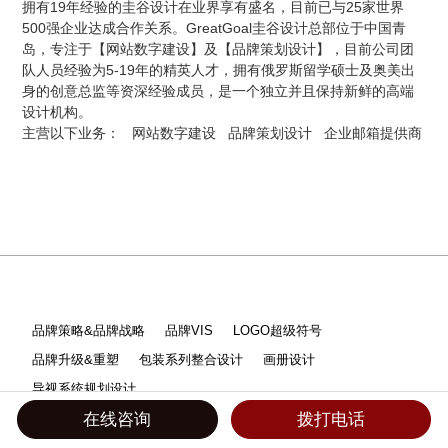
拥有19年经验的圭谷设计在业界享有盛名，目前已与25家世界
500强企业达成合作关系。GreatGoal圭谷设计总部位于中国青
岛，专注于【网站数字建设】及【品牌策划设计】，目前公司团
队人员经验为5-19年的精英人才，拥有俄罗斯留学硕士及奥美出
身的创意总监等资深经验成员，是一个独立并且保持新鲜的高端
设计机构。
主营以下业务：
网站数字建设
品牌策划设计
企业邮箱提供商
品牌策略&品牌战略
品牌VIS
LOGO超级符号
品牌升级&重塑
包装系列整合设计
画册设计
导视系统规划设计
在线咨询
拨打电话
网站全案建设
品宣&集团&外贸
购物商城开发
小程序开发