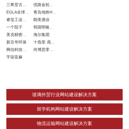
三希堂古玩网站建设
优路金轮胎VI设计
EGLA全球律所联盟网站建设
青岛地铁H5特效设计
睿玺工业外贸网站建设
朗美酒业
一个院子
韩国明银堂银壶
美克精密机械
海尔集团
新京华环保
十燕里·燕窝品牌LOGO设计
网信科技网站建设
尚博思零售软件
宇宙亚麻
玻璃外贸行业网站建设解决方案
留学机构网站建设解决方案
物流运输网站建设解决方案