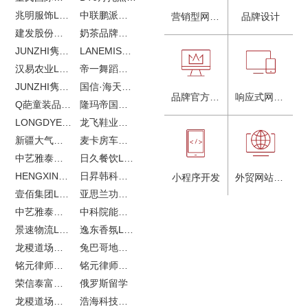
兆明服饰LOGO设计&画册设计&网站建设
中联鹏派品牌设计&网站建设
营销型网站建设
品牌设计
建发股份品牌全案服务
奶茶品牌《郭小姐的茶》全新视觉｜每天一杯好茶
JUNZHI隽致高奢女鞋
LANEMIS莱恩米品牌全案服务
汉易农业LOGO设计
帝一舞蹈品牌VI设计
JUNZHI隽致高奢女鞋
国信·海天中心
品牌官方网站建设
响应式网站建设
Q葩童装品牌LOGO设计
隆玛帝国马术俱乐部vi设计
LONGDYES国际贸易
龙飞鞋业外贸网站建设
新疆大气污染防治企业vi设计
麦卡房车青岛网站建设
中艺雅泰外贸LOGO设计
日久餐饮LOGO设计
HENGXIN恒信企业全案设计
日昇韩科肥料公司LOGO设计
小程序开发
外贸网站建设
壹佰集团LOGO设计
亚思兰功能陶瓷科技网站建设
中艺雅泰外贸网站建设
中科院能源所网站建设
景速物流LOGO设计
逸东香氛LOGO设计
龙稷道场农副产品网站建设
兔巴哥地产网站建设
铭元律师事务所LOGO设计
铭元律师事务所网站建设
荣信泰富金融LOGO设计
俄罗斯留学
龙稷道场响水大米
浩海科技网站建设