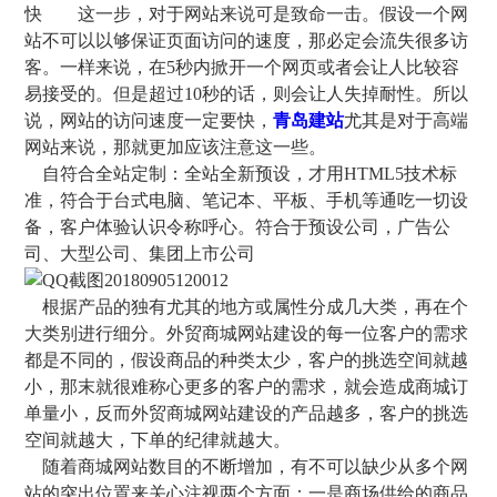
快 这一步，对于网站来说可是致命一击。假设一个网
站不可以以够保证页面访问的速度，那必定会流失很多访
客。一样来说，在5秒内掀开一个网页或者会让人比较容
易接受的。但是超过10秒的话，则会让人失掉耐性。所以
说，网站的访问速度一定要快，
青岛建站
尤其是对于高端
网站来说，那就更加应该注意这一些。
自符合全站定制：全站全新预设，才用HTML5技术标
准，符合于台式电脑、笔记本、平板、手机等通吃一切设
备，客户体验认识令称呼心。符合于预设公司，广告公
司、大型公司、集团上市公司
根据产品的独有尤其的地方或属性分成几大类，再在个
大类别进行细分。外贸商城网站建设的每一位客户的需求
都是不同的，假设商品的种类太少，客户的挑选空间就越
小，那末就很难称心更多的客户的需求，就会造成商城订
单量小，反而外贸商城网站建设的产品越多，客户的挑选
空间就越大，下单的纪律就越大。
随着商城网站数目的不断增加，有不可以缺少从多个网
站的突出位置来关心注视两个方面：一是商场供给的商品