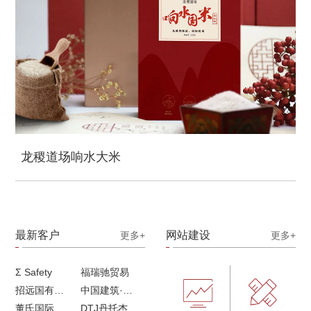
龙稷道场响水大米
最新客户
网站建设
更多+
更多+
Σ Safety
福瑞驰贸易
招远国有独资企业
中国建筑·画册策划设计
董氏国际海洋可持续发展研究中心
DTJ丹托杰品牌升级