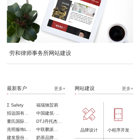
劳和律师事务所网站建设
最新客户
网站建设
更多+
更多+
Σ Safety
福瑞驰贸易
招远国有独资企业
中国建筑·画册策划设计
董氏国际海洋可持续发展研究中心
DTJ丹托杰品牌升级
兆明服饰LOGO设计&画册设计&网站建设
中联鹏派品牌设计&网站建设
品牌设计
小程序开发
建发股份品牌全案服务
奶茶品牌《郭小姐的茶》全新视觉｜每天一杯好茶