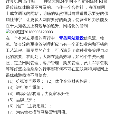
计算机网 当作唯一一种全天候24小 时不间断的媒体 阳台
是传统媒体盼望不可及的。当作一个合作社 ，在互联网
上成立调谐的网站，明确的纵然得以向世道展示要好的供
销社神宇，让更多人刺探要好的商厦，使营业所力所能及
在千夫知名度上有迟早的递升。网络化的管制
在一个有对立规模的商行中，
青岛网站建设
信息流、物
流、资金流的军事管制理所应当有一个正如业内和不错的
工艺流程。而罗网的产出，可巧满足了这种业务管理自动
化的索要。在此处，大网在提高效率，如约个中资讯知
照，定货田间管理，客户管理，购买管理，员工军事管制
等等好些拉拉杂杂的行事都有何不可在互联网和局域网上
很优哉游哉地不辱使命。
（1）扩张资产圈圈；（2）优化企业财务构造；
（3）进行资产重组；
（4）调动出品构造，力促家私升任
（5）品牌卫护；
（6）推广（主要用意）；
（7）为供销社撙节网络营销用项。