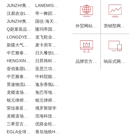
JUNZHI隽致高奢女鞋
LANEMIS莱恩米品牌全案服务
汉易农业LOGO设计
帝一舞蹈品牌VI设计
JUNZHI隽致高奢女鞋
国信·海天中心
外贸网站建设
营销型网站建设
Q葩童装品牌LOGO设计
隆玛帝国马术俱乐部vi设计
LONGDYES国际贸易
龙飞鞋业外贸网站建设
新疆大气污染防治企业vi设计
麦卡房车青岛网站建设
中艺雅泰外贸LOGO设计
日久餐饮LOGO设计
HENGXIN恒信企业全案设计
日昇韩科肥料公司LOGO设计
品牌官方网站建设
响应式网站建设
壹佰集团LOGO设计
亚思兰功能陶瓷科技网站建设
中艺雅泰外贸网站建设
中科院能源所网站建设
景速物流LOGO设计
逸东香氛LOGO设计
龙稷道场农副产品网站建设
兔巴哥地产网站建设
铭元律师事务所LOGO设计
铭元律师事务所网站建设
荣信泰富金融LOGO设计
俄罗斯留学
龙稷道场响水大米
浩海科技网站建设
三希堂古玩网站建设
优路金轮胎VI设计
EGLA全球律所联盟网站建设
青岛地铁H5特效设计