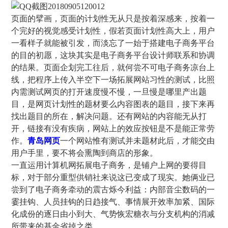
页面的擘画，页面的计划性无从只是按着深感来，按着一
个完好的视觉感受计划性，假若页面计划性高大上，用户
一看样子就能被引发，而淡忘了一始于搭建电子商务平台
的目的初愿，这块其实是电子商务平台设计师联系和协调
的结果。页面企划完工往后，就何尝不可电子商务凉台上
线，把程序上传入半空下一场拓展网站习性的测试，比照
内需测试网页的打开速度慢不慢，一旦慢是哪里产出题
目，是网页计划性的题材要么内容图表的题目，接下来再
找出题目的所在，解决问题。还有网站的内容能无从打
开，链接有没有疾病，网站上的效应按钮是不是能正常劳
作。
青岛网页
一个网站惟有测试并未题材此后，才能交由
用户手里，要不将会熏陶到商店的形象。
一直运用计算机网拓展电子商务，是铺户上网的要得目
标，对于部分重型供销社来说这已变成了现实。她俩业已
尝到了电子商务牵动的震古烁今利益：内部音尘数码的一
霎挂钩、人员挂钩的日趋接气、事情展开效率加紧、国际
化成份的逐日由小到大、气势恢宏糖衣与分支机构的消减
所带来的基金省掉之类。