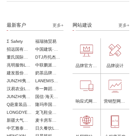
最新客户
网站建设
更多+
更多+
Σ Safety
福瑞驰贸易
招远国有独资企业
中国建筑·画册策划设计
董氏国际海洋可持续发展研究中心
DTJ丹托杰品牌升级
兆明服饰LOGO设计&画册设计&网站建设
中联鹏派品牌设计&网站建设
品牌官方网站建设
品牌设计
建发股份品牌全案服务
奶茶品牌《郭小姐的茶》全新视觉｜每天一杯好茶
JUNZHI隽致高奢女鞋
LANEMIS莱恩米品牌全案服务
汉易农业LOGO设计
帝一舞蹈品牌VI设计
JUNZHI隽致高奢女鞋
国信·海天中心
响应式网站建设
营销型网站建设
Q葩童装品牌LOGO设计
隆玛帝国马术俱乐部vi设计
LONGDYES国际贸易
龙飞鞋业外贸网站建设
新疆大气污染防治企业vi设计
麦卡房车青岛网站建设
中艺雅泰外贸LOGO设计
日久餐饮LOGO设计
HENGXIN恒信企业全案设计
日昇韩科肥料公司LOGO设计