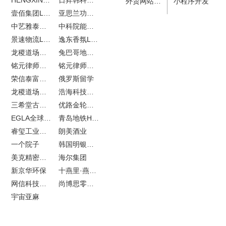
外贸网站建设
小程序开发
壹佰集团LOGO设计
亚思兰功能陶瓷科技网站建设
中艺雅泰外贸网站建设
中科院能源所网站建设
景速物流LOGO设计
逸东香氛LOGO设计
龙稷道场农副产品网站建设
兔巴哥地产网站建设
铭元律师事务所LOGO设计
铭元律师事务所网站建设
荣信泰富金融LOGO设计
俄罗斯留学
龙稷道场响水大米
浩海科技网站建设
三希堂古玩网站建设
优路金轮胎VI设计
EGLA全球律所联盟网站建设
青岛地铁H5特效设计
睿玺工业外贸网站建设
朗美酒业
一个院子
韩国明银堂银壶
美克精密机械
海尔集团
新京华环保
十燕里·燕窝品牌LOGO设计
网信科技网站建设
尚博思零售软件
宇宙亚麻