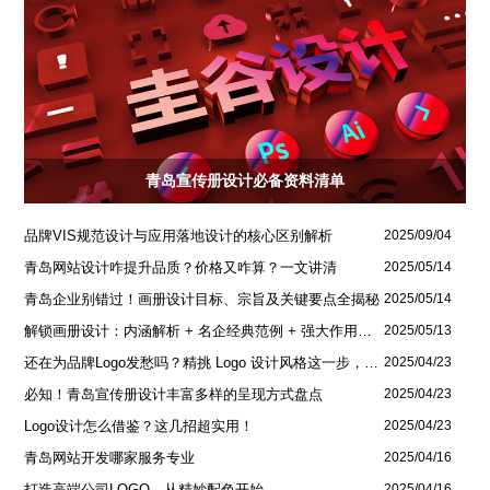
青岛宣传册设计必备资料清单
品牌VIS规范设计与应用落地设计的核心区别解析
2025/09/04
青岛网站设计咋提升品质？价格又咋算？一文讲清
2025/05/14
青岛企业别错过！画册设计目标、宗旨及关键要点全揭秘
2025/05/14
解锁画册设计：内涵解析 + 名企经典范例 + 强大作用全揭秘
2025/05/13
还在为品牌Logo发愁吗？精挑 Logo 设计风格这一步，轻松铸就独属于你的品牌魅力
2025/04/23
必知！青岛宣传册设计丰富多样的呈现方式盘点
2025/04/23
Logo设计怎么借鉴？这几招超实用！
2025/04/23
青岛网站开发哪家服务专业
2025/04/16
打造高端公司LOGO，从精妙配色开始
2025/04/16