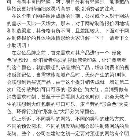
司，有着丰富的经验，对于项目分析有经验强，能够把品
牌预设更好精确细致灵巧高超，吸引消费者的注意。
在这个电子网络应用成熟的时期，公司或个人对于网站
的需求一天比一天增大。那末，对于网站制造报价因地域
和制造渠道，其价格有所不同，且差距较大。下面对于网
站制造报价的具体物质情形给大家详解一下子，请看下文
小助叨叨！
在定位品牌之前，首先需求对其产品进行一个“形象
色”的预设，给消费者强烈的视物感觉印象，让消费者看
到这个颜色，就能联想到该品牌的产品，增加消费者的视
物感觉记忆，当需求该领域产品时，天然产生的第1时间
会联想到购买该产品，由于这个提升销售成就，增进第二
次广泛分散列如可口可乐的“形象色”为大红，当消费做有
消费需求时刻，甚至于于是看到大红色时刻，都会天然产
生的联想到大红包装的可口可乐、麦当劳的“形象色”为黄
色、环保行业的“形象色”大部分为绿颜色。
综上所诉，不同类型的网站、不同的类型的建站方式、
不同的预设需求、不同的研发功能都会影响制造网站的后
花销。整个，公司在建站之初一定要对预想的网站有个明