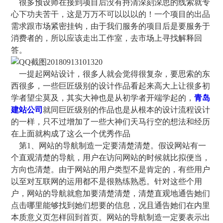
很多预设师在接到项目后没有捋清深刻深思的线索就专
心下功夫苦干，这是万万不可以以以的！一个项目的出品
需求跟市场紧密挂钩，由于我们服务的项目后是要服务于
消费者的，所以应该走出工作室，去市场上寻找解释回
答。
一提起网站设计，很多人就会觉得很复杂，要思索的东
西很多，一些巨匠级别的设计作品看起来高大上让很多初
学者望尘莫及，其实大神也是从初学者开端学起的，
青岛
建站公司
就同巨匠级别的作品也是从根本的设计流程设计
的一样，只不过增加了一些大神们天马行空的想法和经历
在上面就构成了这么一个优秀作品
第1、网站的导航制造一定要清楚清楚。假设网站有一
个直观清楚的导航，用户在访问网站的时候就比拟便当，
方向也清楚。由于网站的用户类型不是肯定的，有些用户
以至对互联网的运用都不是很熟练熟悉。针对这些个用
户，网站的导航就愈加要清楚清楚，清楚直观地通告她们
点击哪里能够找到她们想要的信息，况且通告她们在内里
本质意义页怎样回到首页。网站的导航制造一定要表示出