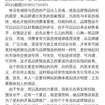
将没有感情与思想的产品注入灵魂，便是品牌预设的初
的愿望，将品牌通过有形的形象预设，为其给与丰富的感
情，唯此才能得到消费者重视。归根到终点，品牌预设不
可以以以只以好看确定的评论，也不可以以以单从销售着
手，在预设之前，必先从整个儿儿的局面：心胸～将品牌
定位、市场、消费者等方面思维规律梳理清楚，从品牌建
设、广泛分散、渠道等方面立体式综合分析，才有有可能
更好地把握住品牌与品牌预设的绝对一样性，更好地起到
向市场传交推进作用，可传交、可知道得清楚、可沟通、
可共鸣，这才是品牌预设真正想要成功成功实现的效果。
这个阶段主要是对网站的功用、目的受众、内里本质意
义、栏目停止规划。这时期会经常性地和有关引导停止沟
通。首先，本人一定要对网站的整体规划清分明楚，之后
要吸收别人的倡议。
由于专业，所以真的的力量强，强表示在筹划有经验、
预设水平，还有一个重点，就是懂营销，做品牌预设就是
为了更好的开展品牌推广，这些个个专业的皮牌预设公