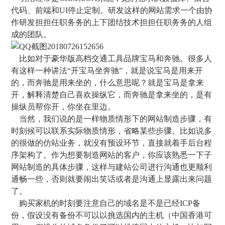
代码、前端和UI停止定制。研发这样的网站需求一个由协
作研发担担任职务务的上下团结技术担担任职务务的人组
成的团队。
比如对于豪华版高档交通工具品牌宝马和奔驰。很多人
有这样一种讲法“开宝马坐奔驰”，就是说宝马是用来开
的，而奔驰是用来坐的，什么意思呢？就是宝马是拿来
开，解释清楚自己喜欢操纵它，而奔驰是拿来坐的，是有
操纵员帮你开，你坐在里边。
当然，我们说的是一样物质情形下的网站制造步骤，有
时刻候可以联系实际物质情形，省略某些步骤。比如说多
的很做的仿站业务，就没有预设环节，直接就着手后台程
序架构了。作为想要制造网站的客户，你应该熟悉一下子
网站制造的具体步骤，这样与建站公司进行沟通也更顺利
通畅一些，否则就要闹出笑话或者是沟通上显露出来问题
了。
购买家机的时刻要注意自己的域名是不是已经ICP备
份，假设没有备份不可以以挑选国内的主机（中国香港可