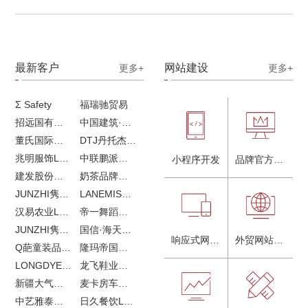
最新客户
网站建设
更多+
更多+
Σ Safety
福瑞驰贸易
招远国有独资企业
中国建筑·画册策划设计
董氏国际海洋可持续发展研究中心
DTJ丹托杰品牌升级
兆明服饰LOGO设计&画册设计&网站建设
中联鹏派品牌设计&网站建设
小程序开发
品牌官方网站建设
建发股份品牌全案服务
奶茶品牌《郭小姐的茶》全新视觉｜每天一杯好茶
JUNZHI隽致高奢女鞋
LANEMIS莱恩米品牌全案服务
汉易农业LOGO设计
帝一舞蹈品牌VI设计
JUNZHI隽致高奢女鞋
国信·海天中心
响应式网站建设
外贸网站建设
Q葩童装品牌LOGO设计
隆玛帝国马术俱乐部vi设计
LONGDYES国际贸易
龙飞鞋业外贸网站建设
新疆大气污染防治企业vi设计
麦卡房车青岛网站建设
中艺雅泰外贸LOGO设计
日久餐饮LOGO设计