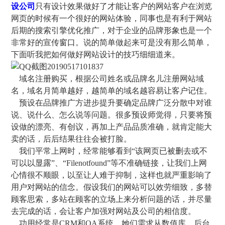
设公司
只有设计效果做好了才能让客户的网站客户在浏览
网页的时候有一个很好的网站体验，同事也是有利于网站
后期的搜索引擎优化推广，对于企业的品牌形象也是一个
非常好的宣传窗口。说的简单做起来可是没有那么简单，
下面听我把如何做好网站设计的技巧细细道来。
域名注册购买，根据公司姓名或品牌名儿注册网站域
名，域名月简单越好，越简单的域名越容易让客户记住。
预设在品牌推广方进步提升要确定品牌广泛分散中对谁
说、说什么、怎么说等问题。很多预设师觉得，只要将预
设做的漂亮、有创议，再加上产品品质准确，就肯定能大
卖的话，后后结果往往会被打脸。
我们平常上网时，经常能够看到“该网页已被删去或不
可以以显露”、“Filenotfound”等不准确链接，让我们上网
心情很不顺眼，以至让人难于抑制，这样也就严重影响了
用户对网站的信念。假设我们的网站可以效劳细致，多替
顾客思索，多站在顾客的立场上来分析问题的话，并尽量
去完成的话，会让客户加强对网站及公司的相信度。
功用经常是CRM和OA系统，她们需求从数值库、后台