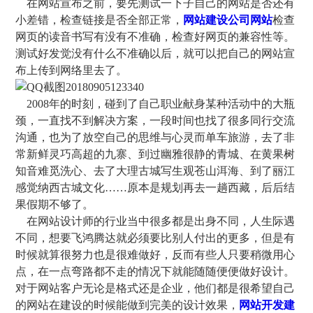
在网站宣布之前，要先测试一下子自己的网站是否还有
小差错，检查链接是否全部正常，
网站建设公司网站
检查
网页的读音书写有没有不准确，检查好网页的兼容性等。
测试好发觉没有什么不准确以后，就可以把自己的网站宣
布上传到网络里去了。
2008年的时刻，碰到了自己职业献身某种活动中的大瓶
颈，一直找不到解决方案，一段时间也找了很多同行交流
沟通，也为了放空自己的思维与心灵而单车旅游，去了非
常新鲜灵巧高超的九寨、到过幽雅很静的青城、在黄果树
知音难觅洗心、去了大理古城写生观苍山洱海、到了丽江
感觉纳西古城文化……原本是规划再去一趟西藏，后后结
果假期不够了。
在网站设计师的行业当中很多都是出身不同，人生际遇
不同，想要飞鸿腾达就必须要比别人付出的更多，但是有
时候就算很努力也是很难做好，反而有些人只要稍微用心
点，在一点弯路都不走的情况下就能随随便便做好设计。
对于网站客户无论是格式还是企业，他们都是很希望自己
的网站在建设的时候能做到完美的设计效果，
网站开发建