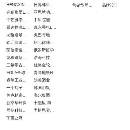
HENGXIN恒信企业全案设计
日昇韩科肥料公司LOGO设计
营销型网站建设
品牌设计
壹佰集团LOGO设计
亚思兰功能陶瓷科技网站建设
中艺雅泰外贸网站建设
中科院能源所网站建设
景速物流LOGO设计
逸东香氛LOGO设计
龙稷道场农副产品网站建设
兔巴哥地产网站建设
铭元律师事务所LOGO设计
铭元律师事务所网站建设
荣信泰富金融LOGO设计
俄罗斯留学
龙稷道场响水大米
浩海科技网站建设
三希堂古玩网站建设
优路金轮胎VI设计
EGLA全球律所联盟网站建设
青岛地铁H5特效设计
睿玺工业外贸网站建设
朗美酒业
一个院子
韩国明银堂银壶
美克精密机械
海尔集团
新京华环保
十燕里·燕窝品牌LOGO设计
网信科技网站建设
尚博思零售软件
宇宙亚麻