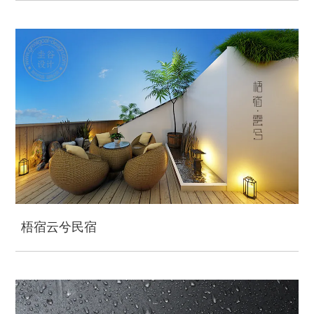
梧宿云兮民宿