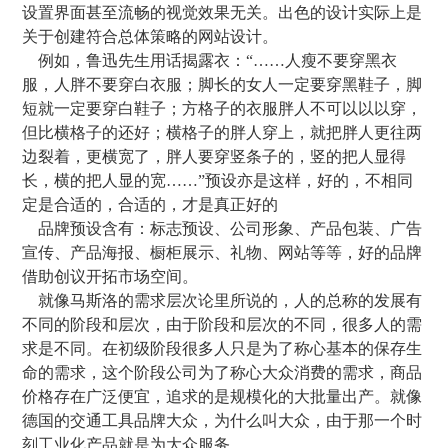
设置界面甚至流畅的视觉效果无关。出色的设计实际上是
关于创建符合总体策略的网站设计。
例如，鲁迅先生用话揭露衣：“……人瘦不要穿黑衣
服，人胖不要穿白衣服；脚长的女人一定要穿黑鞋子，脚
短就一定要穿白鞋子；方格子的衣服胖人不可以以以穿，
但比横格子的还好；横格子的胖人穿上，就把胖人更往两
边裂着，更横宽了，胖人要穿竖条子的，竖的把人显得
长，横的把人显的宽……”预设亦是这样，好的，不相同
定是合适的，合适的，才是真正好的
品牌预设含有：标志预设、公司形象、产品包装、广告
宣传、产品海报、橱柜展示、礼物、网站等等，好的品牌
借助创议开拓市场空间。
就像马斯洛的需求层次论里所说的，人的总称的发展有
不同的阶段和层次，由于阶段和层次的不同，很多人的需
求是不同。在初级阶段很多人只是为了称心基本的保存生
命的需求，这个阶段公司为了称心大众消费的需求，商品
价格存在广泛便宜，追求的是规模化的大批量出产。就像
德国的交通工具品牌大众，为什么叫大众，由于那一个时
刻工业化产品就是为大众服务。