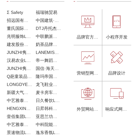
Σ Safety
福瑞驰贸易
招远国有独资企业
中国建筑·画册策划设计
董氏国际海洋可持续发展研究中心
DTJ丹托杰品牌升级
兆明服饰LOGO设计&画册设计&网站建设
中联鹏派品牌设计&网站建设
品牌官方网站建设
小程序开发
建发股份品牌全案服务
奶茶品牌《郭小姐的茶》全新视觉｜每天一杯好茶
JUNZHI隽致高奢女鞋
LANEMIS莱恩米品牌全案服务
汉易农业LOGO设计
帝一舞蹈品牌VI设计
JUNZHI隽致高奢女鞋
国信·海天中心
营销型网站建设
品牌设计
Q葩童装品牌LOGO设计
隆玛帝国马术俱乐部vi设计
LONGDYES国际贸易
龙飞鞋业外贸网站建设
新疆大气污染防治企业vi设计
麦卡房车青岛网站建设
中艺雅泰外贸LOGO设计
日久餐饮LOGO设计
HENGXIN恒信企业全案设计
日昇韩科肥料公司LOGO设计
外贸网站建设
响应式网站建设
壹佰集团LOGO设计
亚思兰功能陶瓷科技网站建设
中艺雅泰外贸网站建设
中科院能源所网站建设
景速物流LOGO设计
逸东香氛LOGO设计