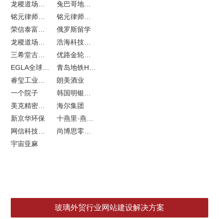
龙稷道场农副产品网站建设
兔巴哥地产网站建设
铭元律师事务所LOGO设计
铭元律师事务所网站建设
荣信泰富金融LOGO设计
俄罗斯留学
龙稷道场响水大米
浩海科技网站建设
三希堂古玩网站建设
优路金轮胎VI设计
EGLA全球律所联盟网站建设
青岛地铁H5特效设计
睿玺工业外贸网站建设
朗美酒业
一个院子
韩国明银堂银壶
美克精密机械
海尔集团
新京华环保
十燕里·燕窝品牌LOGO设计
网信科技网站建设
尚博思零售软件
宇宙亚麻
玻璃外贸行业网站建设解决方案