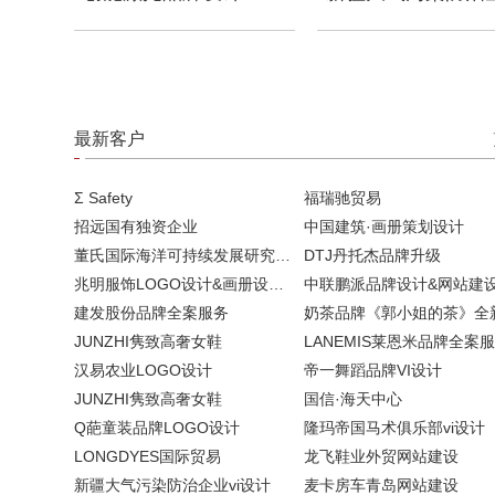
最新客户
Σ Safety
福瑞驰贸易
招远国有独资企业
中国建筑·画册策划设计
董氏国际海洋可持续发展研究中心
DTJ丹托杰品牌升级
兆明服饰LOGO设计&画册设计&网站建设
中联鹏派品牌设计&网站建
建发股份品牌全案服务
JUNZHI隽致高奢女鞋
LANEMIS莱恩米品牌全案
汉易农业LOGO设计
帝一舞蹈品牌VI设计
JUNZHI隽致高奢女鞋
国信·海天中心
Q葩童装品牌LOGO设计
隆玛帝国马术俱乐部vi设计
LONGDYES国际贸易
龙飞鞋业外贸网站建设
新疆大气污染防治企业vi设计
麦卡房车青岛网站建设