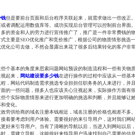
少钱
但是要前台页面和后台程序关联起来，就需求做出一些改正
签或者调配运用数值库等。成功实现后台管理可以控制前台界面
多的资金和人的劳力进行宣传推广了，推广是一件非常费钱的
式主要是SEO优化推广和竞价推广，根据公司的物质情形挑选
或优化公司去做，不然会显露出来花了很多后结果转化的客户非
些个基本的角度来思索问题网站预设的制造流程和一些有关物
注视起来，
网站建设要多少钱
在进行操作的过程中应该从一些基
流程，网站代码制造需求挑选专业担担任职务务的人来进行，并
方面的一些问题，很多人也应该关心注视起来，实际操作方面有
这些个实际物质情形来进行更加明确的挑选和判断，并且能够让
形和变化。
效劳供给商的域名注册本钱相近，域名注册的价格也相差不多
，接着要考虑到用户体验。需要很好的来引导用户，这对我们网
此更好来引导用户。当有了清晰的导航以后，当进入到网站以后
站时，需建立导航，这能很好来指导用户迅速找到自己需要的信