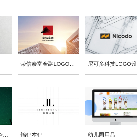
荣信泰富金融LOGO设计
尼可多科技LOGO
新疆大气污染防治企业vi设计
锦鲤本鲤
幼儿园用品