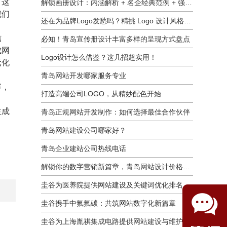
！这
解锁画册设计：内涵解析 + 名企经典范例 + 强大作用全揭秘
我们
还在为品牌Logo发愁吗？精挑 Logo 设计风格这一步，轻松铸就独属于你的品牌魅力
信
必知！青岛宣传册设计丰富多样的呈现方式盘点
成网
Logo设计怎么借鉴？这几招超实用！
元化
青岛网站开发哪家服务专业
容，
打造高端公司LOGO，从精妙配色开始
。
生成
青岛正规网站开发制作：如何选择最佳合作伙伴
青岛网站建设公司哪家好？
青岛企业建站公司热线电话
解锁你的数字营销新篇章，青岛网站设计价格几何？
圭谷为医养院提供网站建设及关键词优化排名服务：青岛圣德嘉朗颐养中心案例
圭谷携手中氟氟碳：共筑网站数字化新篇章
圭谷为上海胤祺集成电路提供网站建设与维护服务