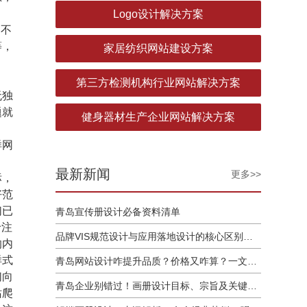
Logo设计解决方案
的不
等，
家居纺织网站建设方案
第三方检测机构行业网站解决方案
无独
题就
健身器材生产企业网站解决方案
样网
最新新闻
更多>>
标，
好范
们已
青岛宣传册设计必备资料清单
专注
品牌VIS规范设计与应用落地设计的核心区别解析
的内
样式
青岛网站设计咋提升品质？价格又咋算？一文讲清
们向
青岛企业别错过！画册设计目标、宗旨及关键要点全揭秘
站爬