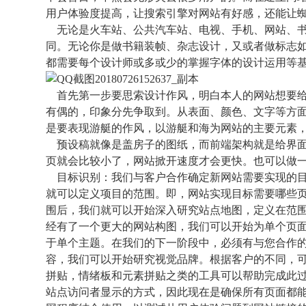
用户体验度提高，让搜索引擎对网站有好感，还能让
无论是火车站、公共汽车站、电视、手机、网站、书
同。无论你是做书籍装帧、杂志设计，又或者做标志
都需要每个设计师或多或少的掌握字体的设计运用等
首先第一步要思索设计作风，明白本人的网站想要给
有偶的，印象分先争取到。从表面、颜色、文字等方
是要表现游艇的作风，以游艇和海为网站的主要元素
预设稿就像是盖房子的图纸，而前端架构就是给界面
页就会比较小了，网站掀开速度才会更快。也可以做
目标识别：我们与客户合作确定新网站需要实现的目
就可以定义项目的范围。即，网站实现目标需要哪些
围后，我们就可以开始深入研究站点地图，定义在范
经有了一个更大的网站构图，我们可以开始为单个页面
于单个主题。在我们的下一阶段中，必须有与您合作
容，我们可以开始研究视觉品牌。根据客户的不同，
拼贴，情绪板和元素拼贴之类的工具可以帮助完成此
站点访问者显示的方式，因此现在是确保所有页面都