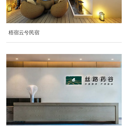
梧宿云兮民宿