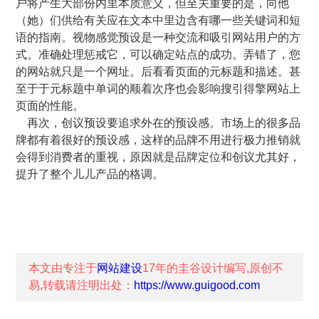
户将产生大部份内里本质意义，但至关重要的是，向他
（她）们供给有关应在文本中里边含有哪一些关键词和短
语的指南。视物感觉预设是一种交流和吸引网站用户的方
式。准确处理惩戒它，可以确定站点的成功。弄错了，您
的网站就只是一个网址。后看看页面的元标题和描述。甚
至于于元标题中单词的顺着次序也会影响搜引得擎网站上
页面的性能。
再次，创议预设要追求外在的预设感。市场上的很多品
牌都有着很好的预设感，这样的品牌不用进行极力推销就
会得到消费者的重视，原因就是品牌定位和创议尤其好，
提升了整个儿儿产品的格调。
本文由专注于
网站建设
17年的
圭谷设计
编写,原创不
易,转载请注明出处：
https://www.guigood.com