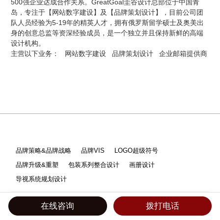
500强企业达成合作关系。GreatGoal圭谷设计总部位于中国青
岛，专注于【网站数字建设】及【品牌策划设计】，目前公司团
队人员经验为5-19年的精英人才，拥有俄罗斯留学硕士及奥美出
身的创意总监等资深经验成员，是一个独立并且保持新鲜的高端
设计机构。
主营以下业务：
网站数字建设
品牌策划设计
企业邮箱提供商
品牌策略&品牌战略
品牌VIS
LOGO超级符号
品牌升级&重塑
包装系列整合设计
画册设计
导视系统规划设计
网站全案建设
品宣&集团&外贸
购物商城开发
小程序开发
在线咨询
拨打电话
分销系统开发
品牌线上线下联合推广
企业邮箱搭建