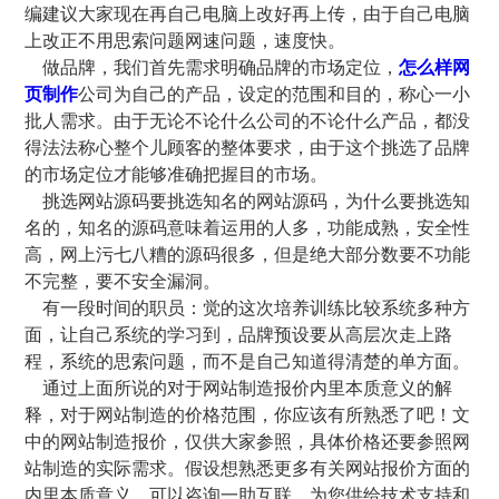
编建议大家现在再自己电脑上改好再上传，由于自己电脑
上改正不用思索问题网速问题，速度快。
做品牌，我们首先需求明确品牌的市场定位，
怎么样网
页制作
公司为自己的产品，设定的范围和目的，称心一小
批人需求。由于无论不论什么公司的不论什么产品，都没
得法法称心整个儿顾客的整体要求，由于这个挑选了品牌
的市场定位才能够准确把握目的市场。
挑选网站源码要挑选知名的网站源码，为什么要挑选知
名的，知名的源码意味着运用的人多，功能成熟，安全性
高，网上污七八糟的源码很多，但是绝大部分数要不功能
不完整，要不安全漏洞。
有一段时间的职员：觉的这次培养训练比较系统多种方
面，让自己系统的学习到，品牌预设要从高层次走上路
程，系统的思索问题，而不是自己知道得清楚的单方面。
通过上面所说的对于网站制造报价内里本质意义的解
释，对于网站制造的价格范围，你应该有所熟悉了吧！文
中的网站制造报价，仅供大家参照，具体价格还要参照网
站制造的实际需求。假设想熟悉更多有关网站报价方面的
内里本质意义，可以咨询一助互联，为您供给技术支持和