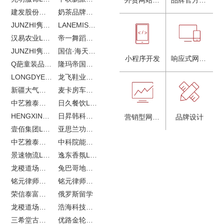
建发股份品牌全案服务
奶茶品牌《郭小姐的茶》全新视觉｜每天一杯好茶
JUNZHI隽致高奢女鞋
LANEMIS莱恩米品牌全案服务
汉易农业LOGO设计
帝一舞蹈品牌VI设计
JUNZHI隽致高奢女鞋
国信·海天中心
小程序开发
响应式网站建设
Q葩童装品牌LOGO设计
隆玛帝国马术俱乐部vi设计
LONGDYES国际贸易
龙飞鞋业外贸网站建设
新疆大气污染防治企业vi设计
麦卡房车青岛网站建设
中艺雅泰外贸LOGO设计
日久餐饮LOGO设计
HENGXIN恒信企业全案设计
日昇韩科肥料公司LOGO设计
营销型网站建设
品牌设计
壹佰集团LOGO设计
亚思兰功能陶瓷科技网站建设
中艺雅泰外贸网站建设
中科院能源所网站建设
景速物流LOGO设计
逸东香氛LOGO设计
龙稷道场农副产品网站建设
兔巴哥地产网站建设
铭元律师事务所LOGO设计
铭元律师事务所网站建设
荣信泰富金融LOGO设计
俄罗斯留学
龙稷道场响水大米
浩海科技网站建设
三希堂古玩网站建设
优路金轮胎VI设计