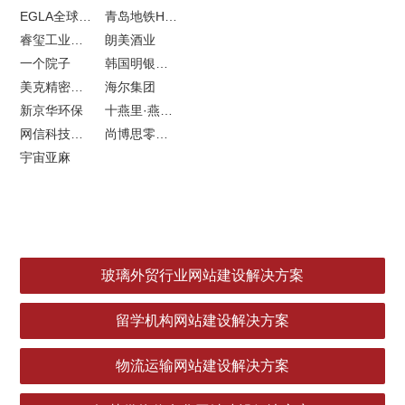
EGLA全球律所联盟网站建设
青岛地铁H5特效设计
睿玺工业外贸网站建设
朗美酒业
一个院子
韩国明银堂银壶
美克精密机械
海尔集团
新京华环保
十燕里·燕窝品牌LOGO设计
网信科技网站建设
尚博思零售软件
宇宙亚麻
玻璃外贸行业网站建设解决方案
留学机构网站建设解决方案
物流运输网站建设解决方案