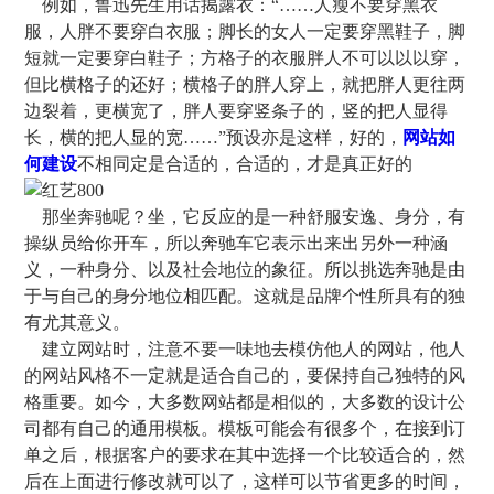
例如，鲁迅先生用话揭露衣：“……人瘦不要穿黑衣
服，人胖不要穿白衣服；脚长的女人一定要穿黑鞋子，脚
短就一定要穿白鞋子；方格子的衣服胖人不可以以以穿，
但比横格子的还好；横格子的胖人穿上，就把胖人更往两
边裂着，更横宽了，胖人要穿竖条子的，竖的把人显得
长，横的把人显的宽……”预设亦是这样，好的，
网站如
何建设
不相同定是合适的，合适的，才是真正好的
那坐奔驰呢？坐，它反应的是一种舒服安逸、身分，有
操纵员给你开车，所以奔驰车它表示出来出另外一种涵
义，一种身分、以及社会地位的象征。所以挑选奔驰是由
于与自己的身分地位相匹配。这就是品牌个性所具有的独
有尤其意义。
建立网站时，注意不要一味地去模仿他人的网站，他人
的网站风格不一定就是适合自己的，要保持自己独特的风
格重要。如今，大多数网站都是相似的，大多数的设计公
司都有自己的通用模板。模板可能会有很多个，在接到订
单之后，根据客户的要求在其中选择一个比较适合的，然
后在上面进行修改就可以了，这样可以节省更多的时间，