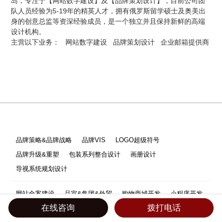
岛，专注于【网站数字建设】及【品牌策划设计】，目前公司团
队人员经验为5-19年的精英人才，拥有俄罗斯留学硕士及奥美出
身的创意总监等资深经验成员，是一个独立并且保持新鲜的高端
设计机构。
主营以下业务：
网站数字建设
品牌策划设计
企业邮箱提供商
品牌策略&品牌战略
品牌VIS
LOGO超级符号
品牌升级&重塑
包装系列整合设计
画册设计
导视系统规划设计
网站全案建设
品宣&集团&外贸
购物商城开发
小程序开发
在线咨询
拨打电话
分销系统开发
品牌线上线下联合推广
企业邮箱搭建