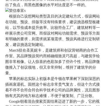
出了焦点，而黑色图像的水平对比度是不一样的。
根据自己设想网站类型及目的决定建站方式，假设网站
在功能、预设、排版等没有特殊要求，建议挑选模型板建
站，以节俭成本提升效率。比较符合工厂、建筑材料等一
样展示类公司官网。而假设对网站功能需求、预设等方面
有明确的要求，则需求就某项需求、预设风格进行定制研
发，建议挑选定制建站。
March驻在圣莫妮卡，是建筑师和创议营销商的合作工
作室。其品牌预设简约而精确细致灵巧高超，与建筑学绘
图非常相像。让人惊喜的色彩加多了些许个性，将品牌微
微推入了创议领地，但又非常抑制，维持了建筑学的分
量。
苹果的标志实际上初版本是牛顿在苹果树下深刻深思的
插画衰退机。固然这个标志非常贵气复古，但这个方式接
着不停不合符合符合科学技术公司的品牌属性，况且图形
独有尤其的地方标志难懂，不便于被复制、广泛分散。
Google朝着混合搜索页面结果迈进了新的一步，它的视