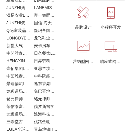
JUNZHI隽致高奢女鞋
LANEMIS莱恩米品牌全案服务
汉易农业LOGO设计
帝一舞蹈品牌VI设计
JUNZHI隽致高奢女鞋
国信·海天中心
品牌设计
小程序开发
Q葩童装品牌LOGO设计
隆玛帝国马术俱乐部vi设计
LONGDYES国际贸易
龙飞鞋业外贸网站建设
新疆大气污染防治企业vi设计
麦卡房车青岛网站建设
中艺雅泰外贸LOGO设计
日久餐饮LOGO设计
HENGXIN恒信企业全案设计
日昇韩科肥料公司LOGO设计
营销型网站建设
响应式网站建设
壹佰集团LOGO设计
亚思兰功能陶瓷科技网站建设
中艺雅泰外贸网站建设
中科院能源所网站建设
景速物流LOGO设计
逸东香氛LOGO设计
龙稷道场农副产品网站建设
兔巴哥地产网站建设
铭元律师事务所LOGO设计
铭元律师事务所网站建设
荣信泰富金融LOGO设计
俄罗斯留学
龙稷道场响水大米
浩海科技网站建设
三希堂古玩网站建设
优路金轮胎VI设计
EGLA全球律所联盟网站建设
青岛地铁H5特效设计