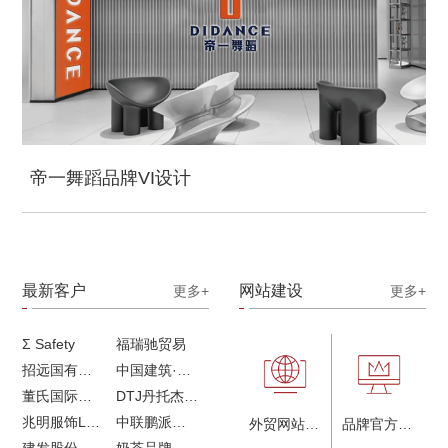
帝一舞蹈品牌VI设计
最新客户
网站建设
更多+
更多+
Σ Safety
福瑞驰贸易
招远国有独资企业
中国建筑·画册策划设计
董氏国际海洋可持续发展研究中心
DTJ丹托杰品牌升级
兆明服饰LOGO设计&画册设计&网站建设
中联鹏派品牌设计&网站建设
外贸网站建设
品牌官方网站建设
建发股份品牌全案服务
奶茶品牌《郭小姐的茶》全新视觉｜每天一杯好茶