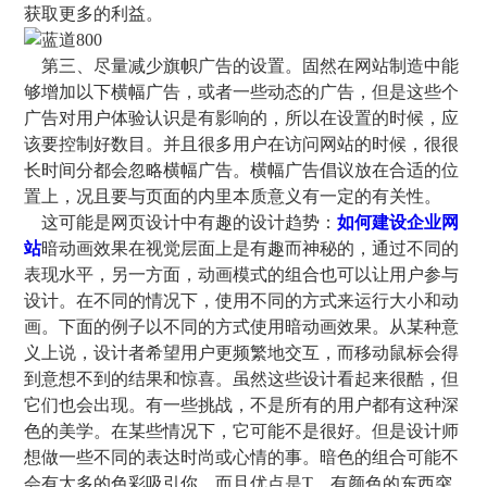
获取更多的利益。
第三、尽量减少旗帜广告的设置。固然在网站制造中能
够增加以下横幅广告，或者一些动态的广告，但是这些个
广告对用户体验认识是有影响的，所以在设置的时候，应
该要控制好数目。并且很多用户在访问网站的时候，很很
长时间分都会忽略横幅广告。横幅广告倡议放在合适的位
置上，况且要与页面的内里本质意义有一定的有关性。
这可能是网页设计中有趣的设计趋势：
如何建设企业网
站
暗动画效果在视觉层面上是有趣而神秘的，通过不同的
表现水平，另一方面，动画模式的组合也可以让用户参与
设计。在不同的情况下，使用不同的方式来运行大小和动
画。下面的例子以不同的方式使用暗动画效果。从某种意
义上说，设计者希望用户更频繁地交互，而移动鼠标会得
到意想不到的结果和惊喜。虽然这些设计看起来很酷，但
它们也会出现。有一些挑战，不是所有的用户都有这种深
色的美学。在某些情况下，它可能不是很好。但是设计师
想做一些不同的表达时尚或心情的事。暗色的组合可能不
会有太多的色彩吸引你，而且优点是T。有颜色的东西突