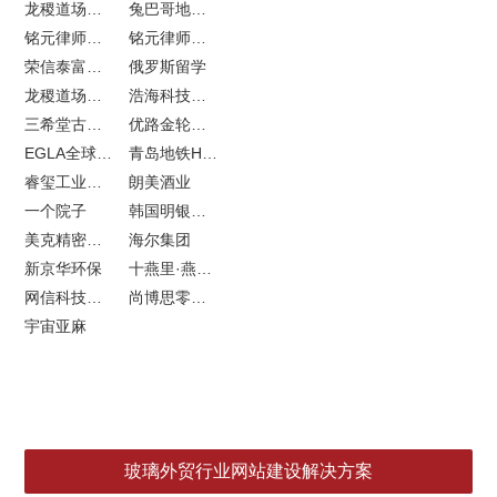
龙稷道场农副产品网站建设
兔巴哥地产网站建设
铭元律师事务所LOGO设计
铭元律师事务所网站建设
荣信泰富金融LOGO设计
俄罗斯留学
龙稷道场响水大米
浩海科技网站建设
三希堂古玩网站建设
优路金轮胎VI设计
EGLA全球律所联盟网站建设
青岛地铁H5特效设计
睿玺工业外贸网站建设
朗美酒业
一个院子
韩国明银堂银壶
美克精密机械
海尔集团
新京华环保
十燕里·燕窝品牌LOGO设计
网信科技网站建设
尚博思零售软件
宇宙亚麻
玻璃外贸行业网站建设解决方案