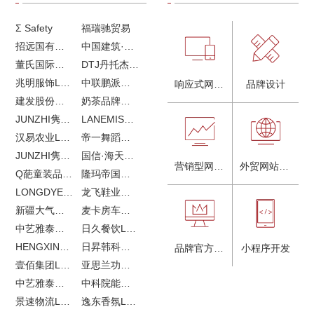
Σ Safety
福瑞驰贸易
招远国有独资企业
中国建筑·画册策划设计
董氏国际海洋可持续发展研究中心
DTJ丹托杰品牌升级
兆明服饰LOGO设计&画册设计&网站建设
中联鹏派品牌设计&网站建设
响应式网站建设
品牌设计
建发股份品牌全案服务
奶茶品牌《郭小姐的茶》全新视觉｜每天一杯好茶
JUNZHI隽致高奢女鞋
LANEMIS莱恩米品牌全案服务
汉易农业LOGO设计
帝一舞蹈品牌VI设计
JUNZHI隽致高奢女鞋
国信·海天中心
营销型网站建设
外贸网站建设
Q葩童装品牌LOGO设计
隆玛帝国马术俱乐部vi设计
LONGDYES国际贸易
龙飞鞋业外贸网站建设
新疆大气污染防治企业vi设计
麦卡房车青岛网站建设
中艺雅泰外贸LOGO设计
日久餐饮LOGO设计
HENGXIN恒信企业全案设计
日昇韩科肥料公司LOGO设计
品牌官方网站建设
小程序开发
壹佰集团LOGO设计
亚思兰功能陶瓷科技网站建设
中艺雅泰外贸网站建设
中科院能源所网站建设
景速物流LOGO设计
逸东香氛LOGO设计