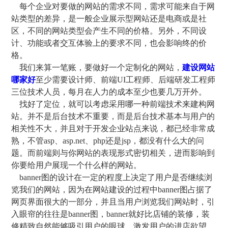
每个企业对要做的网站的需求不同，需求可能来自于网
站类型的差异，是一般企业展示型网站还是电商或是社
区，不同的网站类型会产生不同的价格。另外，不同设
计、功能或者交互体验上的要求不同，也会影响终的价
格。
我们来算一笔账，要做好一个定制化的网站，
建设网站
哪家好
至少需要设计师、前端UI工程师、后端研发工程师
三位技术人员，每月在人力的成本至少也要几万开外。
找好了定位，就可以考虑采用哪一种前端技术来建构网
站。并不是后台技术不重要，而是后台技术基本与用户的
相关性不大，并且对于开发企业站点来说，都已经非常成
熟，不管asp、asp.net、php还是jsp，都没有什么大的问
题。而前端则与你网站的表现形式密切相关，进而影响到
你要给用户展现一个什么样的网站。
banner图的设计在一定的程度上决定了用户是否继续浏
览我们的网站，因为在网站建设的过程中banner图占据了
网页界面很大的一部分，并且当用户浏览我们网站时，引
入眼帘的往往是banner图，banner就好比店铺的装修，装
修精致自然能够吸引用户的眼球，激发用户的进店欲望，