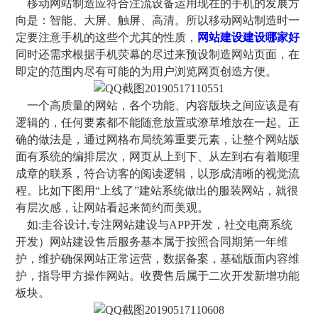
移动网站制造应符合注流设备运用现在的手机的发展方
向是：智能、大屏、触屏、高清。所以移动网站制造时一
定要注意手机的这些个尤其的性质，
网站建设建设哪家好
同时还需求根据手机荧幕的尽过来预设制造网站页面，在
即定的范围内尽有可能的为用户浏览网页创造方便。
一个高质量的网站，各个功能、内容版块之间应该是有
逻辑的，任何要素都不能随意放置或潦草堆放在一起。正
确的做法是，通过网格布局统筹重要元素，让整个网站版
面有系统的编排层次，网页从上到下、从左到右有着顺理
成章的联系，符合访客的阅读逻辑，以形成清晰的视觉流
程。比如下图用“上线了”建站系统做出的服装网站，就很
有层次感，让网站看起来简约而美观。
如:圭谷设计,专注网站建设与APP开发，社交电商系统
开发）网站建设售后服务基本属于按照合同期第一年维
护，维护确保网站正常运营，数据备案，基础版面内容维
护，指导甲方操作网站。收费售后属于二次开发新增功能
板块。