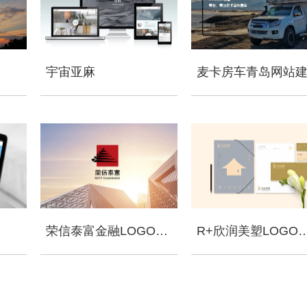
宇宙亚麻
麦卡房车青岛网站
荣信泰富金融LOGO设计
R+欣润美塑LO