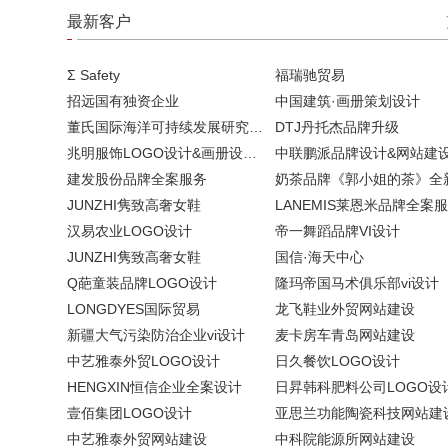
最新客户
Σ Safety
福瑞驰贸易
招远国有独资企业
中国建筑·画册策划设计
董氏国际海洋可持续发展研究中心
DTJ丹托杰品牌升级
兆明服饰LOGO设计&画册设计&网站建设
中联鹏派品牌设计&网站建
建发股份品牌全案服务
JUNZHI隽致高奢女鞋
LANEMIS莱恩米品牌全案
汉易农业LOGO设计
帝一舞蹈品牌VI设计
JUNZHI隽致高奢女鞋
国信·海天中心
Q葩童装品牌LOGO设计
隆玛帝国马术俱乐部vi设计
LONGDYES国际贸易
龙飞鞋业外贸网站建设
新疆大气污染防治企业vi设计
麦卡房车青岛网站建设
中艺雅泰外贸LOGO设计
日久餐饮LOGO设计
HENGXIN恒信企业全案设计
日昇韩科肥料公司LOGO设
壹佰集团LOGO设计
亚思兰功能陶瓷科技网站建
中艺雅泰外贸网站建设
中科院能源所网站建设