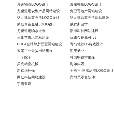
景速物流LOGO设计
逸东香氛LOGO设计
龙稷道场农副产品网站建设
兔巴哥地产网站建设
铭元律师事务所LOGO设计
铭元律师事务所网站建设
荣信泰富金融LOGO设计
俄罗斯留学
龙稷道场响水大米
浩海科技网站建设
三希堂古玩网站建设
优路金轮胎VI设计
EGLA全球律所联盟网站建设
青岛地铁H5特效设计
睿玺工业外贸网站建设
朗美酒业
一个院子
韩国明银堂银壶
美克精密机械
海尔集团
新京华环保
十燕里·燕窝品牌LOGO设计
网信科技网站建设
尚博思零售软件
宇宙亚麻