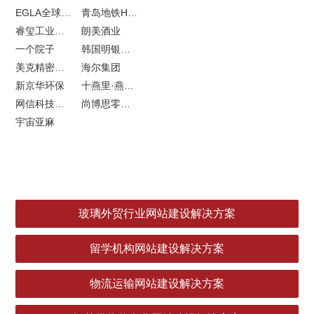
EGLA全球律所联盟网站建设
青岛地铁H5特效设计
睿玺工业外贸网站建设
朗美酒业
一个院子
韩国明银堂银壶
美克精密机械
海尔集团
新京华环保
十燕里·燕窝品牌LOGO设计
网信科技网站建设
尚博思零售软件
宇宙亚麻
玻璃外贸行业网站建设解决方案
留学机构网站建设解决方案
物流运输网站建设解决方案