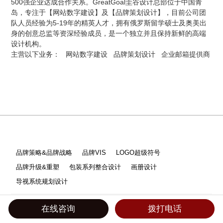
500强企业达成合作关系。GreatGoal圭谷设计总部位于中国青
岛，专注于【网站数字建设】及【品牌策划设计】，目前公司团
队人员经验为5-19年的精英人才，拥有俄罗斯留学硕士及奥美出
身的创意总监等资深经验成员，是一个独立并且保持新鲜的高端
设计机构。
主营以下业务：
网站数字建设
品牌策划设计
企业邮箱提供商
品牌策略&品牌战略
品牌VIS
LOGO超级符号
品牌升级&重塑
包装系列整合设计
画册设计
导视系统规划设计
网站全案建设
品宣&集团&外贸
购物商城开发
小程序开发
在线咨询
拨打电话
分销系统开发
品牌线上线下联合推广
企业邮箱搭建