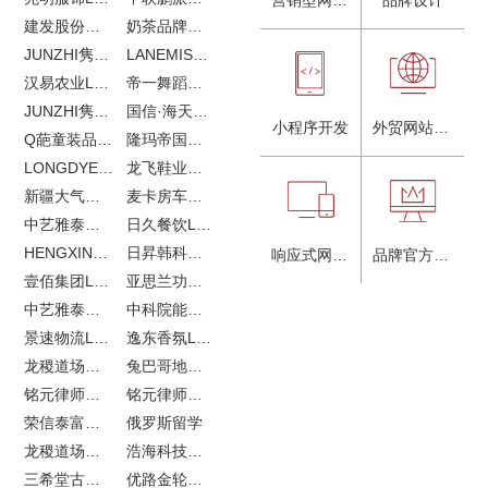
建发股份品牌全案服务
奶茶品牌《郭小姐的茶》全新视觉｜每天一杯好茶
JUNZHI隽致高奢女鞋
LANEMIS莱恩米品牌全案服务
汉易农业LOGO设计
帝一舞蹈品牌VI设计
JUNZHI隽致高奢女鞋
国信·海天中心
小程序开发
外贸网站建设
Q葩童装品牌LOGO设计
隆玛帝国马术俱乐部vi设计
LONGDYES国际贸易
龙飞鞋业外贸网站建设
新疆大气污染防治企业vi设计
麦卡房车青岛网站建设
中艺雅泰外贸LOGO设计
日久餐饮LOGO设计
HENGXIN恒信企业全案设计
日昇韩科肥料公司LOGO设计
响应式网站建设
品牌官方网站建设
壹佰集团LOGO设计
亚思兰功能陶瓷科技网站建设
中艺雅泰外贸网站建设
中科院能源所网站建设
景速物流LOGO设计
逸东香氛LOGO设计
龙稷道场农副产品网站建设
兔巴哥地产网站建设
铭元律师事务所LOGO设计
铭元律师事务所网站建设
荣信泰富金融LOGO设计
俄罗斯留学
龙稷道场响水大米
浩海科技网站建设
三希堂古玩网站建设
优路金轮胎VI设计