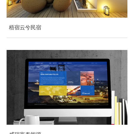
梧宿云兮民宿