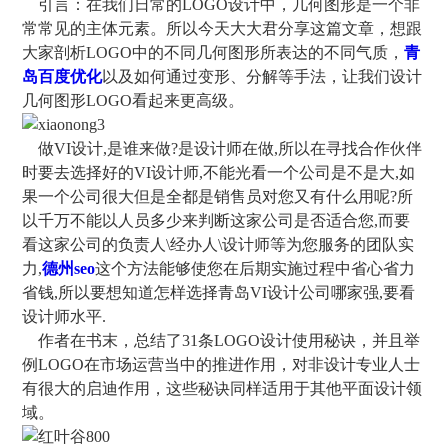
引言：在我们日常的LOGO设计中，几何图形是一个非
常常见的主体元素。所以今天大大君分享这篇文章，想跟
大家剖析LOGO中的不同几何图形所表达的不同气质，
青
岛百度优化
以及如何通过变形、分解等手法，让我们设计
几何图形LOGO看起来更高级。
做VI设计,是谁来做?是设计师在做,所以在寻找合作伙伴
时要去选择好的VI设计师,不能光看一个公司是不是大,如
果一个公司很大但是全都是销售员对您又有什么用呢?所
以千万不能以人员多少来判断这家公司是否适合您,而要
看这家公司的负责人\经办人\设计师等为您服务的团队实
力,
德州seo
这个方法能够使您在后期实施过程中省心省力
省钱,所以要想知道怎样选择青岛VI设计公司哪家强,要看
设计师水平.
作者在书末，总结了31条LOGO设计使用秘诀，并且举
例LOGO在市场运营当中的推进作用，对非设计专业人士
有很大的启迪作用，这些秘诀同样适用于其他平面设计领
域。