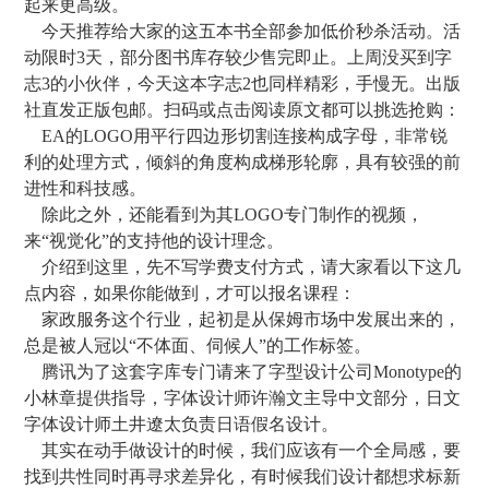
起来更高级。
今天推荐给大家的这五本书全部参加低价秒杀活动。活
动限时3天，部分图书库存较少售完即止。上周没买到字
志3的小伙伴，今天这本字志2也同样精彩，手慢无。出版
社直发正版包邮。扫码或点击阅读原文都可以挑选抢购：
EA的LOGO用平行四边形切割连接构成字母，非常锐
利的处理方式，倾斜的角度构成梯形轮廓，具有较强的前
进性和科技感。
除此之外，还能看到为其LOGO专门制作的视频，
来“视觉化”的支持他的设计理念。
介绍到这里，先不写学费支付方式，请大家看以下这几
点内容，如果你能做到，才可以报名课程：
家政服务这个行业，起初是从保姆市场中发展出来的，
总是被人冠以“不体面、伺候人”的工作标签。
腾讯为了这套字库专门请来了字型设计公司Monotype的
小林章提供指导，字体设计师许瀚文主导中文部分，日文
字体设计师土井遼太负责日语假名设计。
其实在动手做设计的时候，我们应该有一个全局感，要
找到共性同时再寻求差异化，有时候我们设计都想求标新