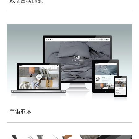
威瑞富泰能源
宇宙亚麻