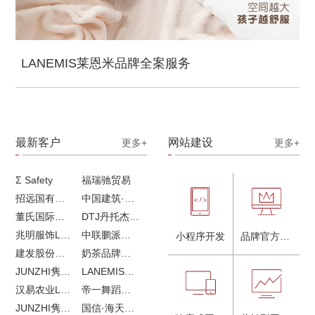
LANEMIS莱恩米品牌全案服务
最新客户
网站建设
更多+
更多+
Σ Safety
福瑞驰贸易
招远国有独资企业
中国建筑·画册策划设计
董氏国际海洋可持续发展研究中心
DTJ丹托杰品牌升级
兆明服饰LOGO设计&画册设计&网站建设
中联鹏派品牌设计&网站建设
小程序开发
品牌官方网站建设
建发股份品牌全案服务
奶茶品牌《郭小姐的茶》全新视觉｜每天一杯好茶
JUNZHI隽致高奢女鞋
LANEMIS莱恩米品牌全案服务
汉易农业LOGO设计
帝一舞蹈品牌VI设计
JUNZHI隽致高奢女鞋
国信·海天中心