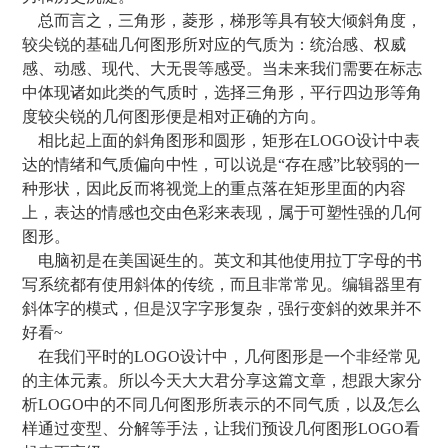
总而言之，三角形，菱形，梯形等具有较大倾斜角度，
较尖锐的基础几何图形所对应的气质为：统治感、权威
感、动感、现代、大无畏等感受。当未来我们需要在标志
中体现诸如此类的气质时，选择三角形，平行四边形等角
度较尖锐的几何图形便是相对正确的方向。
相比起上面的斜角图形和圆形，矩形在LOGO设计中表
达的情绪和气质偏向中性，可以说是“存在感”比较弱的一
种形状，因此反而将视觉上的重点落在矩形里面的内容
上，表达的情感也交由色彩来表现，属于可塑性强的几何
图形。
电脑初是在美国诞生的。英文和其他使用拉丁字母的书
写系统都有使用斜体的传统，而且非常常见。编辑器里有
斜体字的模式，但是汉字字形复杂，强行变斜的效果并不
好看~
在我们平时的LOGO设计中，几何图形是一个非经常见
的主体元素。所以今天大大君分享这篇文章，想跟大家分
析LOGO中的不同几何图形所表示的不同气质，以及怎么
样通过变型、分解等手法，让我们预设几何图形LOGO看