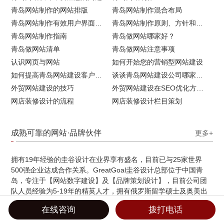
青岛网站制作的网站排版
青岛网站制作混合布局
青岛网站制作有效用户界面的实用技巧
青岛网站制作原则、方针和常见错误
青岛网站制作指南
青岛做网站哪家好？
青岛做网站清单
青岛做网站注意事项
认识网页与网站
如何开始您的营销型网站建设
如何提高青岛网站建设客户访问流量
谈谈青岛网站建设公司哪家比较好
外贸网站建设的技巧
外贸网站建设在SEO优化方面的注意事项
网店装修设计的流程
网店装修设计栏目策划
成熟可靠的网站·品牌伙伴
更多+
拥有19年经验的圭谷设计在业界享有盛名，目前已与25家世界
500强企业达成合作关系。GreatGoal圭谷设计总部位于中国青
岛，专注于【网站数字建设】及【品牌策划设计】，目前公司团
队人员经验为5-19年的精英人才，拥有俄罗斯留学硕士及奥美出
身的创意总监等资深经验成员，是一个独立并且保持新鲜的高端
在线咨询
拨打电话
设计机构。
主营以下业务：
网站数字建设
品牌策划设计
企业邮箱提供商