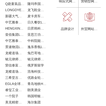
响应式网站建设
营销型网站建设
Q葩童装品牌LOGO设计
隆玛帝国马术俱乐部vi设计
LONGDYES国际贸易
龙飞鞋业外贸网站建设
新疆大气污染防治企业vi设计
麦卡房车青岛网站建设
中艺雅泰外贸LOGO设计
日久餐饮LOGO设计
HENGXIN恒信企业全案设计
日昇韩科肥料公司LOGO设计
品牌设计
外贸网站建设
壹佰集团LOGO设计
亚思兰功能陶瓷科技网站建设
中艺雅泰外贸网站建设
中科院能源所网站建设
景速物流LOGO设计
逸东香氛LOGO设计
龙稷道场农副产品网站建设
兔巴哥地产网站建设
铭元律师事务所LOGO设计
铭元律师事务所网站建设
荣信泰富金融LOGO设计
俄罗斯留学
龙稷道场响水大米
浩海科技网站建设
三希堂古玩网站建设
优路金轮胎VI设计
EGLA全球律所联盟网站建设
青岛地铁H5特效设计
睿玺工业外贸网站建设
朗美酒业
一个院子
韩国明银堂银壶
美克精密机械
海尔集团