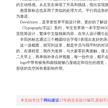
的主动情感。从左至右体现了升高和挑战，指出实现
惠普新标志也采用了类似的处理方式。平行四边形的
为激进。
DavidAirey，是享誉世界平面设计师。更好的了
《Typography字誌》系列，华文世界第一本字型M
宜统筹设计，繁体中文版独家内容，在华人设计圈引
丰田的标志通过三个椭圆结合字母T表现出友好的亲
这一波截图，就写到这里，都是学员与我平时的对话
的，在课程里，我作为老师，与大家零距离接触，课
二天早上，再单独补录点评视频，每一份作业，都不
logo中带有棱角和曲线能够凸显稳定和信任的感觉，
形状的负空间有着影响作用。
本文由专注于
网站建设
17年的
圭谷设计
编写,原创不