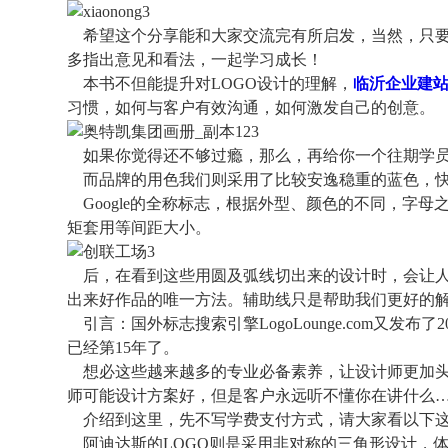
希望这个分享能和大家交流完有所启发，当然，只要
多指出意见和看法，一起学习成长！
本书不但能提升对LOGO设计的理解，
临沂企业建
习惯，如何与客户有效沟通，如何激发自己的创意。
如果你觉得还不够过瘾，那么，再给你一个往期学员
而品牌的用色我们则采用了比较安逸稳重的蓝色，快
Google的全称标志，根据外型、颜色的不同，字
矩套用等间距大小。
后，在看到这些用圆及弧线切出来的设计时，会让人
出来好作品的唯一方法。辅助线只是帮助我们更好的
引言：国外标志搜索引擎LogoLounge.com又发布
已经第15年了。
想必这些越来越多的专业必备素养，让设计师更加头
师可能设计方案好，但是客户永远听不懂你在讲什么
介绍到这里，先不写学费支付方式，请大家看以下这
阿迪达斯的LOGO则是采用非对称的三角形设计，