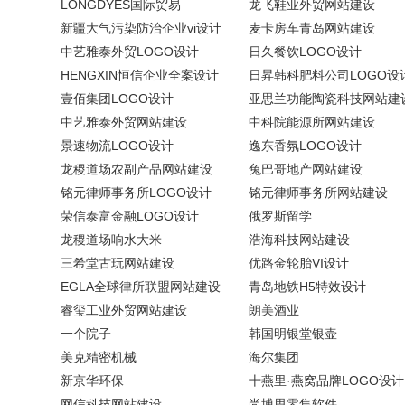
LONGDYES国际贸易
龙飞鞋业外贸网站建设
新疆大气污染防治企业vi设计
麦卡房车青岛网站建设
中艺雅泰外贸LOGO设计
日久餐饮LOGO设计
HENGXIN恒信企业全案设计
日昇韩科肥料公司LOGO设
壹佰集团LOGO设计
亚思兰功能陶瓷科技网站建
中艺雅泰外贸网站建设
中科院能源所网站建设
景速物流LOGO设计
逸东香氛LOGO设计
龙稷道场农副产品网站建设
兔巴哥地产网站建设
铭元律师事务所LOGO设计
铭元律师事务所网站建设
荣信泰富金融LOGO设计
俄罗斯留学
龙稷道场响水大米
浩海科技网站建设
三希堂古玩网站建设
优路金轮胎VI设计
EGLA全球律所联盟网站建设
青岛地铁H5特效设计
睿玺工业外贸网站建设
朗美酒业
一个院子
韩国明银堂银壶
美克精密机械
海尔集团
新京华环保
十燕里·燕窝品牌LOGO设计
网信科技网站建设
尚博思零售软件