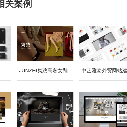
相关案例
JUNZHI隽致高奢女鞋
中艺雅泰外贸网站