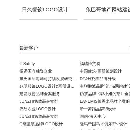
日久餐饮LOGO设计
兔巴哥地产网站建
最新客户
Σ Safety
福瑞驰贸易
招远国有独资企业
中国建筑·画册策划设计
董氏国际海洋可持续发展研究中心
DTJ丹托杰品牌升级
兆明服饰LOGO设计&画册设计&网站建设
中联鹏派品牌设计&网站建
建发股份品牌全案服务
JUNZHI隽致高奢女鞋
LANEMIS莱恩米品牌全案
汉易农业LOGO设计
帝一舞蹈品牌VI设计
JUNZHI隽致高奢女鞋
国信·海天中心
Q葩童装品牌LOGO设计
隆玛帝国马术俱乐部vi设计