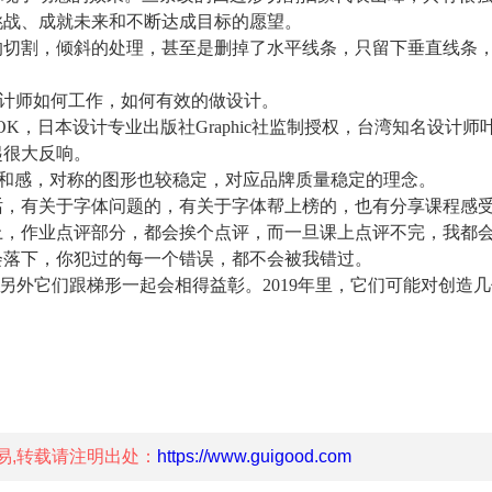
挑战、成就未来和不断达成目标的愿望。
切割，倾斜的处理，甚至是删掉了水平线条，只留下垂直线条
解设计师如何工作，如何有效的做设计。
OOK，日本设计专业出版社Graphic社监制授权，台湾知名设计师
起很大反响。
和感，对称的图形也较稳定，对应品牌质量稳定的理念。
，有关于字体问题的，有关于字体帮上榜的，也有分享课程感
上，作业点评部分，都会挨个点评，而一旦课上点评不完，我都
会落下，你犯过的每一个错误，都不会被我错过。
另外它们跟梯形一起会相得益彰。2019年里，它们可能对创造
易,转载请注明出处：
https://www.guigood.com