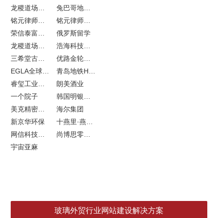
龙稷道场农副产品网站建设
兔巴哥地产网站建设
铭元律师事务所LOGO设计
铭元律师事务所网站建设
荣信泰富金融LOGO设计
俄罗斯留学
龙稷道场响水大米
浩海科技网站建设
三希堂古玩网站建设
优路金轮胎VI设计
EGLA全球律所联盟网站建设
青岛地铁H5特效设计
睿玺工业外贸网站建设
朗美酒业
一个院子
韩国明银堂银壶
美克精密机械
海尔集团
新京华环保
十燕里·燕窝品牌LOGO设计
网信科技网站建设
尚博思零售软件
宇宙亚麻
玻璃外贸行业网站建设解决方案