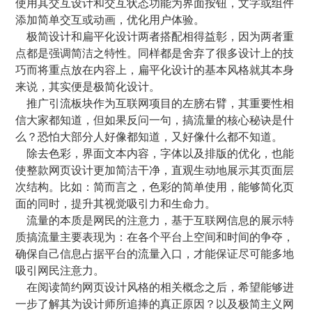
使用其交互设计和交互状态功能为界面按钮，文字或组件
添加简单交互或动画，优化用户体验。
极简设计和扁平化设计两者搭配相得益彰，因为两者重
点都是强调简洁之特性。同样都是舍弃了很多设计上的技
巧而将重点放在内容上，扁平化设计的基本风格就其本身
来说，其实便是极简化设计。
推广引流板块作为互联网项目的左膀右臂，其重要性相
信大家都知道，但如果反问一句，搞流量的核心秘诀是什
么？恐怕大部分人好像都知道，又好像什么都不知道。
除去色彩，界面文本内容，字体以及排版的优化，也能
使整款网页设计更加简洁干净，直观生动地展示其页面层
次结构。比如：简而言之，色彩的简单使用，能够简化页
面的同时，提升其视觉吸引力和生命力。
流量的本质是网民的注意力，基于互联网信息的展示特
质搞流量主要表现为：在各个平台上空间和时间的争夺，
确保自己信息占据平台的流量入口，才能保证尽可能多地
吸引网民注意力。
在阅读简约网页设计风格的相关概念之后，希望能够进
一步了解其为设计师所追捧的真正原因？以及极简主义网