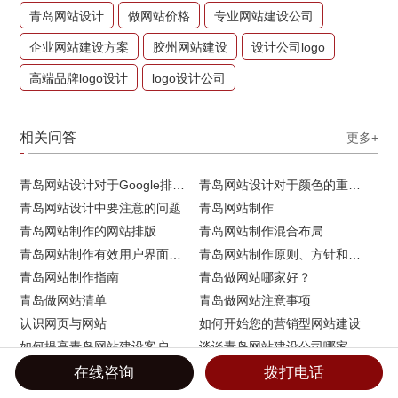
青岛网站设计
做网站价格
专业网站建设公司
企业网站建设方案
胶州网站建设
设计公司logo
高端品牌logo设计
logo设计公司
相关问答
更多+
青岛网站设计对于Google排名的重要性
青岛网站设计对于颜色的重要性
青岛网站设计中要注意的问题
青岛网站制作
青岛网站制作的网站排版
青岛网站制作混合布局
青岛网站制作有效用户界面的实用技巧
青岛网站制作原则、方针和常见错误
青岛网站制作指南
青岛做网站哪家好？
青岛做网站清单
青岛做网站注意事项
认识网页与网站
如何开始您的营销型网站建设
如何提高青岛网站建设客户访问流量
谈谈青岛网站建设公司哪家比较好
外贸网站建设的技巧
外贸网站建设在SEO优化方面的注意事项
在线咨询
拨打电话
网店装修设计的流程
网店装修设计栏目策划