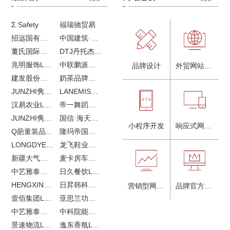
Σ Safety
福瑞驰贸易
招远国有独资企业
中国建筑·画册策划设计
董氏国际海洋可持续发展研究中心
DTJ丹托杰品牌升级
兆明服饰LOGO设计&画册设计&网站建设
中联鹏派品牌设计&网站建设
品牌设计
外贸网站建设
建发股份品牌全案服务
奶茶品牌《郭小姐的茶》全新视觉｜每天一杯好茶
JUNZHI隽致高奢女鞋
LANEMIS莱恩米品牌全案服务
汉易农业LOGO设计
帝一舞蹈品牌VI设计
JUNZHI隽致高奢女鞋
国信·海天中心
小程序开发
响应式网站建设
Q葩童装品牌LOGO设计
隆玛帝国马术俱乐部vi设计
LONGDYES国际贸易
龙飞鞋业外贸网站建设
新疆大气污染防治企业vi设计
麦卡房车青岛网站建设
中艺雅泰外贸LOGO设计
日久餐饮LOGO设计
HENGXIN恒信企业全案设计
日昇韩科肥料公司LOGO设计
营销型网站建设
品牌官方网站建设
壹佰集团LOGO设计
亚思兰功能陶瓷科技网站建设
中艺雅泰外贸网站建设
中科院能源所网站建设
景速物流LOGO设计
逸东香氛LOGO设计