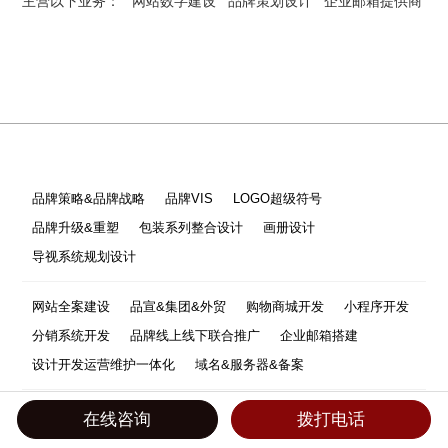
主营以下业务：
网站数字建设
品牌策划设计
企业邮箱提供商
品牌策略&品牌战略
品牌VIS
LOGO超级符号
品牌升级&重塑
包装系列整合设计
画册设计
导视系统规划设计
网站全案建设
品宣&集团&外贸
购物商城开发
小程序开发
分销系统开发
品牌线上线下联合推广
企业邮箱搭建
设计开发运营维护一体化
域名&服务器&备案
新闻资讯
圭谷新闻
网站优化
建站常识
设计欣赏
在线咨询
拨打电话