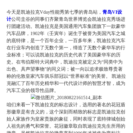
今天是凯迪拉克Vday性能秀第七季的青岛站，
青岛VI设
计
公司圭谷的同事们齐聚青岛世界博览会凯迪拉克秀场进
行团建活动。凯迪拉克是美国通用汽车集团旗下一款豪华
汽车品牌，1902年（壬寅年）诞生于被誉为美国汽车之城
的底特律，是一个百年企业，一百多年来，凯迪拉克汽车
在行业车内创造了无数个第一，缔造了无数个豪华车的行
业标准；可以说凯迪拉克的历史代表了美国豪华车的历
史。在韦伯斯特大词典中，凯迪拉克被定义为“同类中为
出色、具声望事物”的同义词；被一向以追求极致尊贵著
称的伦敦皇家汽车俱乐部冠以“世界标准”的美誉。 凯迪拉
克融汇了百年历史精华和一代代设计师的智慧才智，成为
汽车工业的领导性品牌。
咱们来看一下凯迪拉克的标志设计，选用的著名的花冠盾
形徽章是有含义的，这个深刻而精致的标志是凯迪拉克创
始人家族作为皇家贵族的象征，同时表现了底特律城创始
人祖先的勇气和荣誉。花冠徽章取自凯迪拉克先生所用的