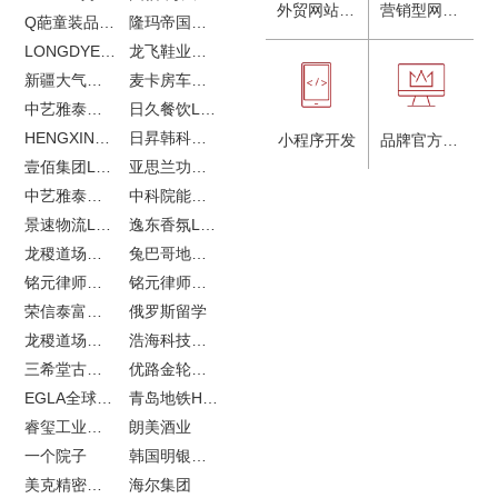
外贸网站建设
营销型网站建设
Q葩童装品牌LOGO设计
隆玛帝国马术俱乐部vi设计
LONGDYES国际贸易
龙飞鞋业外贸网站建设
新疆大气污染防治企业vi设计
麦卡房车青岛网站建设
中艺雅泰外贸LOGO设计
日久餐饮LOGO设计
HENGXIN恒信企业全案设计
日昇韩科肥料公司LOGO设计
小程序开发
品牌官方网站建设
壹佰集团LOGO设计
亚思兰功能陶瓷科技网站建设
中艺雅泰外贸网站建设
中科院能源所网站建设
景速物流LOGO设计
逸东香氛LOGO设计
龙稷道场农副产品网站建设
兔巴哥地产网站建设
铭元律师事务所LOGO设计
铭元律师事务所网站建设
荣信泰富金融LOGO设计
俄罗斯留学
龙稷道场响水大米
浩海科技网站建设
三希堂古玩网站建设
优路金轮胎VI设计
EGLA全球律所联盟网站建设
青岛地铁H5特效设计
睿玺工业外贸网站建设
朗美酒业
一个院子
韩国明银堂银壶
美克精密机械
海尔集团