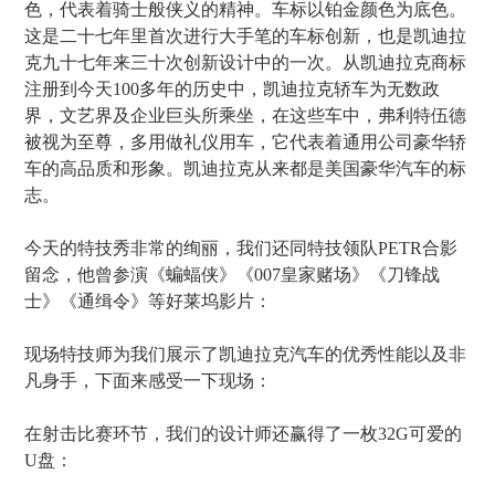
色，代表着骑士般侠义的精神。车标以铂金颜色为底色。
这是二十七年里首次进行大手笔的车标创新，也是凯迪拉
克九十七年来三十次创新设计中的一次。从凯迪拉克商标
注册到今天100多年的历史中，凯迪拉克轿车为无数政
界，文艺界及企业巨头所乘坐，在这些车中，弗利特伍德
被视为至尊，多用做礼仪用车，它代表着通用公司豪华轿
车的高品质和形象。凯迪拉克从来都是美国豪华汽车的标
志。
今天的特技秀非常的绚丽，我们还同特技领队PETR合影
留念，他曾参演《蝙蝠侠》《007皇家赌场》《刀锋战
士》《通缉令》等好莱坞影片：
现场特技师为我们展示了凯迪拉克汽车的优秀性能以及非
凡身手，下面来感受一下现场：
在射击比赛环节，我们的设计师还赢得了一枚32G可爱的
U盘：