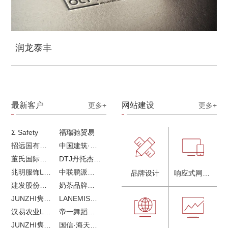
润龙泰丰
最新客户
网站建设
更多+
更多+
Σ Safety
福瑞驰贸易
招远国有独资企业
中国建筑·画册策划设计
董氏国际海洋可持续发展研究中心
DTJ丹托杰品牌升级
兆明服饰LOGO设计&画册设计&网站建设
中联鹏派品牌设计&网站建设
品牌设计
响应式网站建设
建发股份品牌全案服务
奶茶品牌《郭小姐的茶》全新视觉｜每天一杯好茶
JUNZHI隽致高奢女鞋
LANEMIS莱恩米品牌全案服务
汉易农业LOGO设计
帝一舞蹈品牌VI设计
JUNZHI隽致高奢女鞋
国信·海天中心