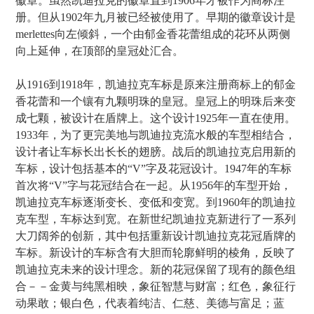
徽章。虽然凯迪拉克的徽章直到1906年才被作为商标注
册。但从1902年九月被已经被使用了。早期的徽章设计是
merlettes向左倾斜，一个由郁金香花蕾组成的花环从两侧
向上延伸，在顶部的皇冠处汇合。
从1916到1918年，凯迪拉克车标是原来注册商标上的郁金
香花蕾和一个镶有九颗明珠的皇冠。皇冠上的明珠后来变
成七颗，被设计在盾牌上。这个设计1925年一直在使用。
1933年，为了更完美地与凯迪拉克流水般的车型相结合，
设计者让车标长出长长的翅膀。战后的凯迪拉克启用新的
车标，设计包括基本的“V”字及花冠设计。1947年的车标
首次将“V”字与花冠结合在一起。从1956年的车型开始，
凯迪拉克车标逐渐变长、变低和变宽。到1960年的凯迪拉
克车型，车标达到宽。在新世纪凯迪拉克新进行了一系列
大刀阔斧的创新，其中包括重新设计凯迪拉克花冠盾牌的
车标。新设计的车标含有大胆而轮廓鲜明的棱角，反映了
凯迪拉克未来的设计理念。新的花冠保留了现有的颜色组
合－－金黄与纯黑相映，象征智慧与财富；红色，象征行
动果敢；银白色，代表着纯洁、仁慈、美德与富足；蓝