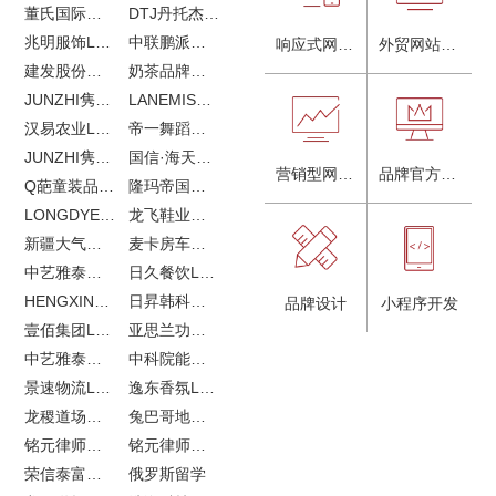
董氏国际海洋可持续发展研究中心
DTJ丹托杰品牌升级
兆明服饰LOGO设计&画册设计&网站建设
中联鹏派品牌设计&网站建设
响应式网站建设
外贸网站建设
建发股份品牌全案服务
奶茶品牌《郭小姐的茶》全新视觉｜每天一杯好茶
JUNZHI隽致高奢女鞋
LANEMIS莱恩米品牌全案服务
汉易农业LOGO设计
帝一舞蹈品牌VI设计
JUNZHI隽致高奢女鞋
国信·海天中心
营销型网站建设
品牌官方网站建设
Q葩童装品牌LOGO设计
隆玛帝国马术俱乐部vi设计
LONGDYES国际贸易
龙飞鞋业外贸网站建设
新疆大气污染防治企业vi设计
麦卡房车青岛网站建设
中艺雅泰外贸LOGO设计
日久餐饮LOGO设计
HENGXIN恒信企业全案设计
日昇韩科肥料公司LOGO设计
品牌设计
小程序开发
壹佰集团LOGO设计
亚思兰功能陶瓷科技网站建设
中艺雅泰外贸网站建设
中科院能源所网站建设
景速物流LOGO设计
逸东香氛LOGO设计
龙稷道场农副产品网站建设
兔巴哥地产网站建设
铭元律师事务所LOGO设计
铭元律师事务所网站建设
荣信泰富金融LOGO设计
俄罗斯留学