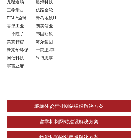
龙稷道场响水大米
浩海科技网站建设
三希堂古玩网站建设
优路金轮胎VI设计
EGLA全球律所联盟网站建设
青岛地铁H5特效设计
睿玺工业外贸网站建设
朗美酒业
一个院子
韩国明银堂银壶
美克精密机械
海尔集团
新京华环保
十燕里·燕窝品牌LOGO设计
网信科技网站建设
尚博思零售软件
宇宙亚麻
玻璃外贸行业网站建设解决方案
留学机构网站建设解决方案
物流运输网站建设解决方案