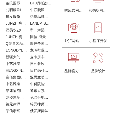
董氏国际海洋可持续发展研究中心
DTJ丹托杰品牌升级
兆明服饰LOGO设计&画册设计&网站建设
中联鹏派品牌设计&网站建设
响应式网站建设
营销型网站建设
建发股份品牌全案服务
奶茶品牌《郭小姐的茶》全新视觉｜每天一杯好茶
JUNZHI隽致高奢女鞋
LANEMIS莱恩米品牌全案服务
汉易农业LOGO设计
帝一舞蹈品牌VI设计
JUNZHI隽致高奢女鞋
国信·海天中心
外贸网站建设
小程序开发
Q葩童装品牌LOGO设计
隆玛帝国马术俱乐部vi设计
LONGDYES国际贸易
龙飞鞋业外贸网站建设
新疆大气污染防治企业vi设计
麦卡房车青岛网站建设
中艺雅泰外贸LOGO设计
日久餐饮LOGO设计
HENGXIN恒信企业全案设计
日昇韩科肥料公司LOGO设计
品牌官方网站建设
品牌设计
壹佰集团LOGO设计
亚思兰功能陶瓷科技网站建设
中艺雅泰外贸网站建设
中科院能源所网站建设
景速物流LOGO设计
逸东香氛LOGO设计
龙稷道场农副产品网站建设
兔巴哥地产网站建设
铭元律师事务所LOGO设计
铭元律师事务所网站建设
荣信泰富金融LOGO设计
俄罗斯留学