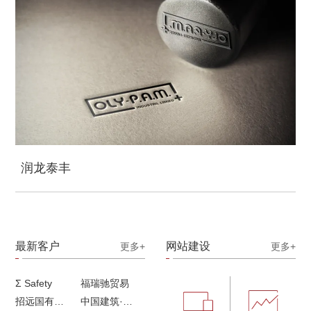
润龙泰丰
最新客户
网站建设
更多+
更多+
Σ Safety
福瑞驰贸易
招远国有独资企业
中国建筑·画册策划设计