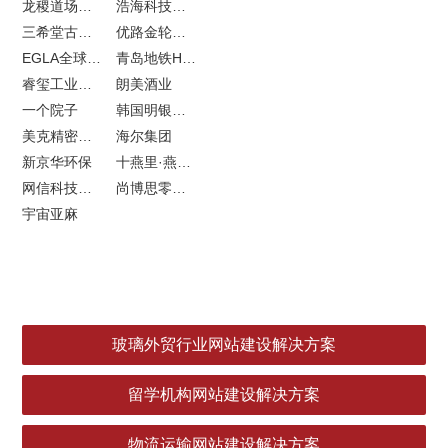
龙稷道场响水大米
浩海科技网站建设
三希堂古玩网站建设
优路金轮胎VI设计
EGLA全球律所联盟网站建设
青岛地铁H5特效设计
睿玺工业外贸网站建设
朗美酒业
一个院子
韩国明银堂银壶
美克精密机械
海尔集团
新京华环保
十燕里·燕窝品牌LOGO设计
网信科技网站建设
尚博思零售软件
宇宙亚麻
玻璃外贸行业网站建设解决方案
留学机构网站建设解决方案
物流运输网站建设解决方案