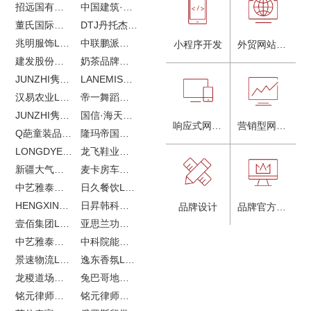
招远国有独资企业
中国建筑·画册策划设计
董氏国际海洋可持续发展研究中心
DTJ丹托杰品牌升级
兆明服饰LOGO设计&画册设计&网站建设
中联鹏派品牌设计&网站建设
小程序开发
外贸网站建设
建发股份品牌全案服务
奶茶品牌《郭小姐的茶》全新视觉｜每天一杯好茶
JUNZHI隽致高奢女鞋
LANEMIS莱恩米品牌全案服务
汉易农业LOGO设计
帝一舞蹈品牌VI设计
JUNZHI隽致高奢女鞋
国信·海天中心
响应式网站建设
营销型网站建设
Q葩童装品牌LOGO设计
隆玛帝国马术俱乐部vi设计
LONGDYES国际贸易
龙飞鞋业外贸网站建设
新疆大气污染防治企业vi设计
麦卡房车青岛网站建设
中艺雅泰外贸LOGO设计
日久餐饮LOGO设计
HENGXIN恒信企业全案设计
日昇韩科肥料公司LOGO设计
品牌设计
品牌官方网站建设
壹佰集团LOGO设计
亚思兰功能陶瓷科技网站建设
中艺雅泰外贸网站建设
中科院能源所网站建设
景速物流LOGO设计
逸东香氛LOGO设计
龙稷道场农副产品网站建设
兔巴哥地产网站建设
铭元律师事务所LOGO设计
铭元律师事务所网站建设