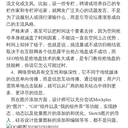
流文化或文风。比如，设一些专栏，聘请或培养自己的专
栏作家和专栏评论家，就网友广泛关心的话题发言。不是
为了说服别人或强行灌输什么，而是引导论坛逐渐形成自
己的主流风格。
严格来讲，甚至可以把时间这个要素去掉，因为空间抢
夺本身就涵盖了时间因素，不能说一直在空间上占优势，
时间上却掉了链子。也就是说，搞流量成不成功归根结底
取决于在互联网各个信息露平台抢占地盘成不成功，而
SEO恰恰是抢地盘技术的集大成者，是专门教你抢地盘的
技能树，你说它怎么可能过时。
4、网络营销具有交互性和纵深性，它不同于传统媒体
的信息单向传播，而是信息互动传播。通过链接，用户只
需简单地点击鼠标，就可以从厂商的相关站点中得到更
多、更详尽的信息。
而在图片添加方面，设计师可以充分尝试Mockplus
的“图片”，“GIF”组件以及“我的组件库”等功能，实现静
态，动态以及批量图片的添加的和优化。Sketch图片的导
入，硅谷设计批量图标的添加和编辑等等，都不是问题。