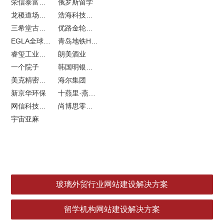
荣信泰富金融LOGO设计
俄罗斯留学
龙稷道场响水大米
浩海科技网站建设
三希堂古玩网站建设
优路金轮胎VI设计
EGLA全球律所联盟网站建设
青岛地铁H5特效设计
睿玺工业外贸网站建设
朗美酒业
一个院子
韩国明银堂银壶
美克精密机械
海尔集团
新京华环保
十燕里·燕窝品牌LOGO设计
网信科技网站建设
尚博思零售软件
宇宙亚麻
玻璃外贸行业网站建设解决方案
留学机构网站建设解决方案