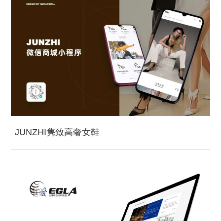
JUNZHI隽致高奢女鞋