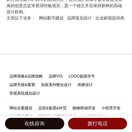
身的创意总监等资深经验成员，是一个独立并且保持新鲜的高端
设计机构。
主营以下业务：
网站数字建设
品牌策划设计
企业邮箱提供商
品牌策略&品牌战略
品牌VIS
LOGO超级符号
品牌升级&重塑
包装系列整合设计
画册设计
导视系统规划设计
网站全案建设
品宣&集团&外贸
购物商城开发
小程序开发
分销系统开发
品牌线上线下联合推广
企业邮箱搭建
在线咨询
拨打电话
设计开发运营维护一体化
域名&服务器&备案