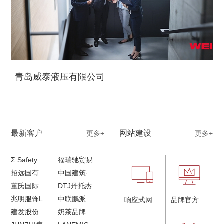
青岛威泰液压有限公司
最新客户
网站建设
更多+
更多+
Σ Safety
福瑞驰贸易
招远国有独资企业
中国建筑·画册策划设计
董氏国际海洋可持续发展研究中心
DTJ丹托杰品牌升级
兆明服饰LOGO设计&画册设计&网站建设
中联鹏派品牌设计&网站建设
响应式网站建设
品牌官方网站建设
建发股份品牌全案服务
奶茶品牌《郭小姐的茶》全新视觉｜每天一杯好茶