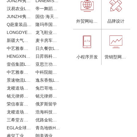
JUNZHI隽致高奢女鞋
LANEMIS莱恩米品牌全案服务
汉易农业LOGO设计
帝一舞蹈品牌VI设计
JUNZHI隽致高奢女鞋
国信·海天中心
外贸网站建设
品牌设计
Q葩童装品牌LOGO设计
隆玛帝国马术俱乐部vi设计
LONGDYES国际贸易
龙飞鞋业外贸网站建设
新疆大气污染防治企业vi设计
麦卡房车青岛网站建设
中艺雅泰外贸LOGO设计
日久餐饮LOGO设计
HENGXIN恒信企业全案设计
日昇韩科肥料公司LOGO设计
小程序开发
营销型网站建设
壹佰集团LOGO设计
亚思兰功能陶瓷科技网站建设
中艺雅泰外贸网站建设
中科院能源所网站建设
景速物流LOGO设计
逸东香氛LOGO设计
龙稷道场农副产品网站建设
兔巴哥地产网站建设
铭元律师事务所LOGO设计
铭元律师事务所网站建设
荣信泰富金融LOGO设计
俄罗斯留学
龙稷道场响水大米
浩海科技网站建设
三希堂古玩网站建设
优路金轮胎VI设计
EGLA全球律所联盟网站建设
青岛地铁H5特效设计
睿玺工业外贸网站建设
朗美酒业