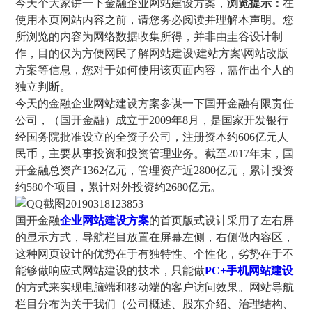
今天个大家讲一下金融企业网站建设方案，
浏览提示：
在
使用本页网站内容之前，请您务必阅读并理解本声明。您
所浏览的内容为网络数据收集所得，并非由圭谷设计制
作，目的仅为方便网民了解网站建设\建站方案\网站改版
方案等信息，您对于如何使用该页面内容，需作出个人的
独立判断。
今天的
金融企业网站建设方案参谋一下
国开金融有限责任
公司，（国开金融）成立于2009年8月，是国家开发银行
经国务院批准设立的全资子公司，注册资本约606亿元人
民币，主要从事投资和投资管理业务。截至2017年末，国
开金融总资产1362亿元，管理资产近2800亿元，累计投资
约580个项目，累计对外投资约2680亿元。
国开金融
企业网站建设方案
的首页版式设计采用了左右屏
的显示方式，导航栏目放置在屏幕左侧，右侧做内容区，
这种网页设计的优势在于有独特性、个性化，劣势在于不
能够做响应式网站建设的技术，只能做
PC+手机网站建设
的方式来实现电脑端和移动端的客户访问效果。网站导航
栏目分布为关于我们（公司概述、股东介绍、治理结构、