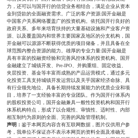
力，还可以与国开行的信贷业务相结合，满足企业从资本
金到贷款的全面融资需求。广泛的客户资源:国开金融是
中国客户关系网络覆盖广的投资机构。依托国开行良好的
政府关系、多年来培育扶持的大量基础设施和产业客户资
源、以及覆盖国内和世界主要国家及地区的分支机构，国
开金融可以源源不断获得优质的项目储备，并且具备在全
球范围内整合资源的能力。雄厚的专业力量:国开金融是
具有丰富的投融资经验和完善风控体系的投资机构。国开
金融建立了城镇开发、Pre-IPO、并购重组、固定收益、
夹层投资、基金等丰富而成熟的产品运营模式，通过多元
化投资工具支持城镇开发运营以及关乎国家经济命脉、具
有行业领先地位、具备长期持续发展能力的优质企业和项
目，培养了一支经验丰富的专业团队。作为国开行体系内
的股权投资公司，国开金融兼具一般性投资机构和国开行
体系机构特点，形成了以合规性、审慎性、适时性、内部
相互制约为原则的全面、完善的风险管理机制。
声明：
鉴于本网页内容含有互联网数据，图片仅供用户参
考，我单位不保证亦不表示本网页的资料全面及准确无