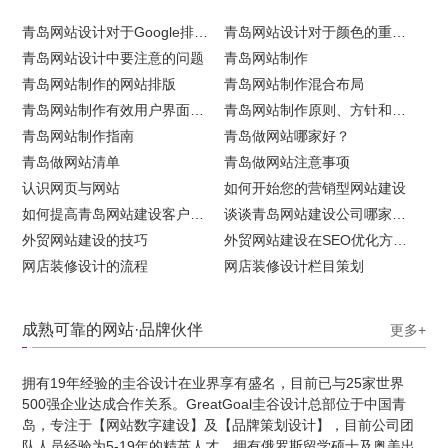
青岛网站设计对于Google排名的重要性
青岛网站设计对于颜色的重要性
青岛网站设计中要注意的问题
青岛网站制作
青岛网站制作的网站排版
青岛网站制作混合布局
青岛网站制作有效用户界面的实用技巧
青岛网站制作原则、方针和常见错误
青岛网站制作指南
青岛做网站哪家好？
青岛做网站清单
青岛做网站注意事项
认识网页与网站
如何开始您的营销型网站建设
如何提高青岛网站建设客户访问流量
谈谈青岛网站建设公司哪家比较好
外贸网站建设的技巧
外贸网站建设在SEO优化方面的注意事项
网店装修设计的流程
网店装修设计栏目策划
成熟可靠的网站·品牌伙伴
更多+
拥有19年经验的圭谷设计在业界享有盛名，目前已与25家世界
500强企业达成合作关系。GreatGoal圭谷设计总部位于中国青
岛，专注于【网站数字建设】及【品牌策划设计】，目前公司团
队人员经验为5-19年的精英人才，拥有俄罗斯留学硕士及奥美出