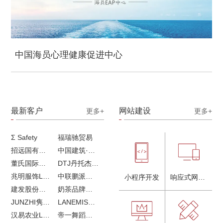
中国海员心理健康促进中心
最新客户
网站建设
更多+
更多+
Σ Safety
福瑞驰贸易
招远国有独资企业
中国建筑·画册策划设计
董氏国际海洋可持续发展研究中心
DTJ丹托杰品牌升级
兆明服饰LOGO设计&画册设计&网站建设
中联鹏派品牌设计&网站建设
小程序开发
响应式网站建设
建发股份品牌全案服务
奶茶品牌《郭小姐的茶》全新视觉｜每天一杯好茶
JUNZHI隽致高奢女鞋
LANEMIS莱恩米品牌全案服务
汉易农业LOGO设计
帝一舞蹈品牌VI设计