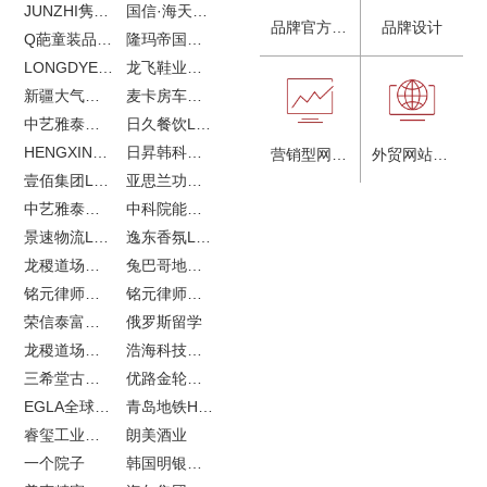
JUNZHI隽致高奢女鞋
国信·海天中心
品牌官方网站建设
品牌设计
Q葩童装品牌LOGO设计
隆玛帝国马术俱乐部vi设计
LONGDYES国际贸易
龙飞鞋业外贸网站建设
新疆大气污染防治企业vi设计
麦卡房车青岛网站建设
中艺雅泰外贸LOGO设计
日久餐饮LOGO设计
HENGXIN恒信企业全案设计
日昇韩科肥料公司LOGO设计
营销型网站建设
外贸网站建设
壹佰集团LOGO设计
亚思兰功能陶瓷科技网站建设
中艺雅泰外贸网站建设
中科院能源所网站建设
景速物流LOGO设计
逸东香氛LOGO设计
龙稷道场农副产品网站建设
兔巴哥地产网站建设
铭元律师事务所LOGO设计
铭元律师事务所网站建设
荣信泰富金融LOGO设计
俄罗斯留学
龙稷道场响水大米
浩海科技网站建设
三希堂古玩网站建设
优路金轮胎VI设计
EGLA全球律所联盟网站建设
青岛地铁H5特效设计
睿玺工业外贸网站建设
朗美酒业
一个院子
韩国明银堂银壶