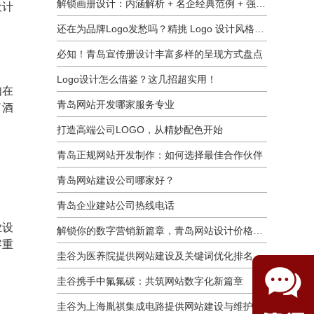
解锁画册设计：内涵解析 + 名企经典范例 + 强大作用全揭秘
设计
还在为品牌Logo发愁吗？精挑 Logo 设计风格这一步，轻松铸就独属于你的品牌魅力
必知！青岛宣传册设计丰富多样的呈现方式盘点
Logo设计怎么借鉴？这几招超实用！
如在
青岛网站开发哪家服务专业
了酒
打造高端公司LOGO，从精妙配色开始
青岛正规网站开发制作：如何选择最佳合作伙伴
青岛网站建设公司哪家好？
青岛企业建站公司热线电话
业设
解锁你的数字营销新篇章，青岛网站设计价格几何？
容重
圭谷为医养院提供网站建设及关键词优化排名服务：青岛圣德嘉朗颐养中心案例
圭谷携手中氟氟碳：共筑网站数字化新篇章
圭谷为上海胤祺集成电路提供网站建设与维护服务