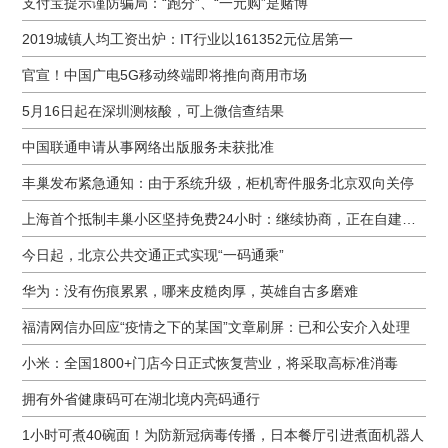
支付宝提示谨防骗局：“跑分”、“一元购”是赌博
2019城镇人均工资出炉：IT行业以161352元位居第一
官宣！中国广电5G移动终端即将推向商用市场
5月16日起在深圳测核酸，可上微信查结果
中国联通申请从事网络出版服务未获批准
丰巢发布紧急通知：由于系统升级，柜机寄件服务北京双向关停
上海首个抵制丰巢小区坚持免费24小时：继续协商，正在自建快递中转站
今日起，北京公共交通正式实现“一码通乘”
华为：没有伤痕累累，哪来皮糙肉厚，英雄自古多磨难
福清网信办回应“疫情之下的某国”文章刷屏：已和公安介入处理
小米：全国1800+门店今日正式恢复营业，将采取高标准消毒
拥有外省健康码可在湖北境内亮码通行
1小时可煮40碗面！为防新冠病毒传播，日本餐厅引进煮面机器人