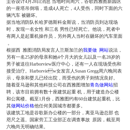
圭谷设计4月28日消息 当地时间周六，谷歌西雅图新园区
的一座塔吊倒塌， 造成4人死亡，4人受伤，同时下面的六
辆汽 车 被砸坏。
据当地消防队长哈罗德斯科金斯说，当消防员到达现场
时，发现一名女性  和三名 男性已经死亡。他说，死者中
有两人是起重机操作员，另外两人当时在砸坏的汽车里面
 。
根据西  雅图消防局发言人兰斯加兰的
我要做   网站
说法，
 另有一名25岁的母亲和她4个月大的女儿以及一名28岁的
男子被送往Harborview医疗中心，还有一人在现场受伤和
接受治疗。Harborview女发言人Susan Gregg周六晚间表
示，母亲和婴儿已经出院，而受伤的男子则情况良好。
随着亚马逊和其他科技公司在西雅图增加
青岛做网站
招
聘，该市目前拥有数十座建筑起重  机，用于建造办公楼
和公寓楼。截至1月份，西雅图约有60台建筑起重机，比
其
做网站价格
他任何美国城市都要多。
该建筑工地是谷歌新办公楼的一部分，离亚马逊总部 也
咫尺之遥。国家劳工工业部正在调查事故  原因，截至周
六晚尚无明确结果。