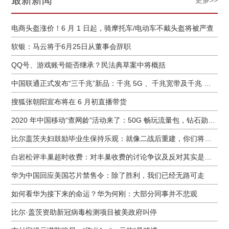
最新新闻
更多>>
电商头盔涨价！6 月 1 日起，骑摩托车/电动车不戴头盔将被严查
软银：马云将于6月25日从董事会辞职
QQ号、游戏账号能否继承？民法典草案中将概括
中国联通正式发布“三千兆”新品：千兆 5G 、千兆宽带及千兆 Wi-Fi
搜狐张朝阳宣布将在 6 月初直播带货
2020 年中国移动“查网龄”活动来了：50G 畅玩流量包，钻石勋章宽带提速至 1000 M
比尔盖茨夫妇鼓励毕业生保持乐观：就像二战后重建，你们将引领潮流
白岩松评丰巢超时收费：对丰巢收费的讨论争议及反对其实是件好事
华为中国回应美国芯片禁售令：除了胜利，我们已经无路可走
如何看华为接下来的命运？华为何刚：大部分同事并不悲观
比尔·盖茨资助新冠病毒检测项目被美政府叫停