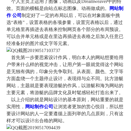
个人主页上运用了图像，动画以及Dreamweaver中的特
效。页面的横幅是由站点标志图像、动画做成的。
网站制
作 公司
制定好了一定的布局以后，可以在对象面板中挑
选“表格”，设置表格的各项参量，设置完表格以后，通过
单元格里再插进去表格来控制网页各个部分的布局预设。
可以合并单元格或是在里边再插进去表格之后加入任意已
经准备好的图片或文字等元素。
首先第一步要思索设计作风，明白本人的网站想要给用
户带来什么样的视觉冲击，让用户第一眼就觉得这个网站
是无独有偶的，印象分先争取到。从表面、颜色、文字等
方面盘绕一个主题停止设计，表现得与众不同。比方游艇
网站，主题就是要表现游艇的作风，以游艇和海为网站的
主要元素，将游艇的品牌文化及时髦感轻松打造出来了。
以上介绍的就是网站设计的基本原则，网站重要的就是
实用性，
网站制作公司
让浏览者更加的赏心悦目，所以想
要设计网站的人一定要遵循上面列举的几点原则，只有这
样才可以设计出合格的网站。