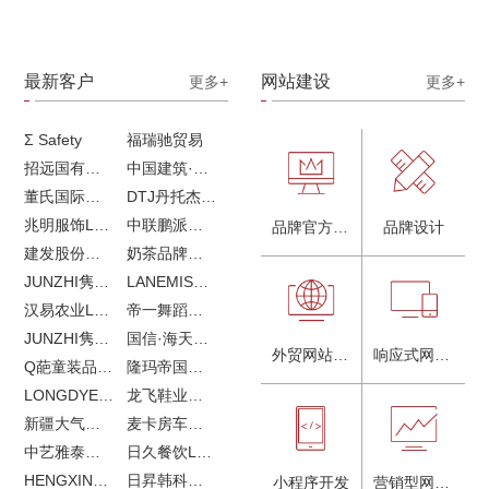
最新客户
网站建设
更多+
更多+
Σ Safety
福瑞驰贸易
招远国有独资企业
中国建筑·画册策划设计
董氏国际海洋可持续发展研究中心
DTJ丹托杰品牌升级
兆明服饰LOGO设计&画册设计&网站建设
中联鹏派品牌设计&网站建设
品牌官方网站建设
品牌设计
建发股份品牌全案服务
奶茶品牌《郭小姐的茶》全新视觉｜每天一杯好茶
JUNZHI隽致高奢女鞋
LANEMIS莱恩米品牌全案服务
汉易农业LOGO设计
帝一舞蹈品牌VI设计
JUNZHI隽致高奢女鞋
国信·海天中心
外贸网站建设
响应式网站建设
Q葩童装品牌LOGO设计
隆玛帝国马术俱乐部vi设计
LONGDYES国际贸易
龙飞鞋业外贸网站建设
新疆大气污染防治企业vi设计
麦卡房车青岛网站建设
中艺雅泰外贸LOGO设计
日久餐饮LOGO设计
HENGXIN恒信企业全案设计
日昇韩科肥料公司LOGO设计
小程序开发
营销型网站建设