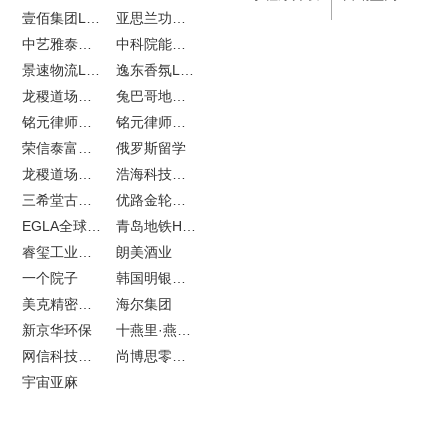
壹佰集团LOGO设计
亚思兰功能陶瓷科技网站建设
中艺雅泰外贸网站建设
中科院能源所网站建设
景速物流LOGO设计
逸东香氛LOGO设计
龙稷道场农副产品网站建设
兔巴哥地产网站建设
铭元律师事务所LOGO设计
铭元律师事务所网站建设
荣信泰富金融LOGO设计
俄罗斯留学
龙稷道场响水大米
浩海科技网站建设
三希堂古玩网站建设
优路金轮胎VI设计
EGLA全球律所联盟网站建设
青岛地铁H5特效设计
睿玺工业外贸网站建设
朗美酒业
一个院子
韩国明银堂银壶
美克精密机械
海尔集团
新京华环保
十燕里·燕窝品牌LOGO设计
网信科技网站建设
尚博思零售软件
宇宙亚麻