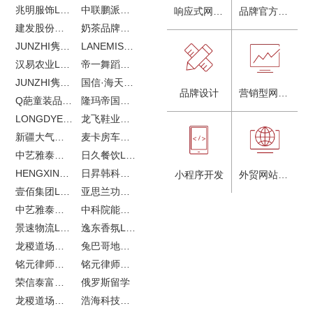
兆明服饰LOGO设计&画册设计&网站建设
中联鹏派品牌设计&网站建设
响应式网站建设
品牌官方网站建设
建发股份品牌全案服务
奶茶品牌《郭小姐的茶》全新视觉｜每天一杯好茶
JUNZHI隽致高奢女鞋
LANEMIS莱恩米品牌全案服务
汉易农业LOGO设计
帝一舞蹈品牌VI设计
JUNZHI隽致高奢女鞋
国信·海天中心
品牌设计
营销型网站建设
Q葩童装品牌LOGO设计
隆玛帝国马术俱乐部vi设计
LONGDYES国际贸易
龙飞鞋业外贸网站建设
新疆大气污染防治企业vi设计
麦卡房车青岛网站建设
中艺雅泰外贸LOGO设计
日久餐饮LOGO设计
HENGXIN恒信企业全案设计
日昇韩科肥料公司LOGO设计
小程序开发
外贸网站建设
壹佰集团LOGO设计
亚思兰功能陶瓷科技网站建设
中艺雅泰外贸网站建设
中科院能源所网站建设
景速物流LOGO设计
逸东香氛LOGO设计
龙稷道场农副产品网站建设
兔巴哥地产网站建设
铭元律师事务所LOGO设计
铭元律师事务所网站建设
荣信泰富金融LOGO设计
俄罗斯留学
龙稷道场响水大米
浩海科技网站建设