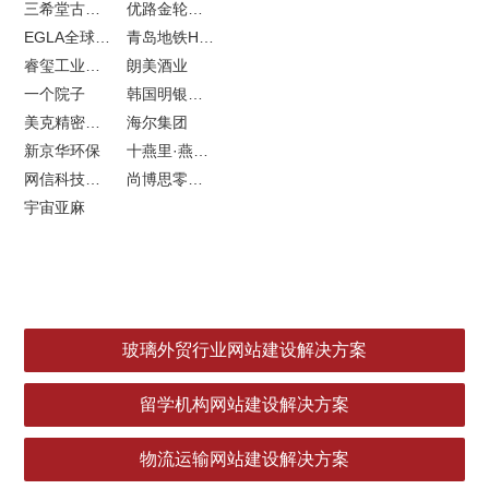
三希堂古玩网站建设
优路金轮胎VI设计
EGLA全球律所联盟网站建设
青岛地铁H5特效设计
睿玺工业外贸网站建设
朗美酒业
一个院子
韩国明银堂银壶
美克精密机械
海尔集团
新京华环保
十燕里·燕窝品牌LOGO设计
网信科技网站建设
尚博思零售软件
宇宙亚麻
玻璃外贸行业网站建设解决方案
留学机构网站建设解决方案
物流运输网站建设解决方案