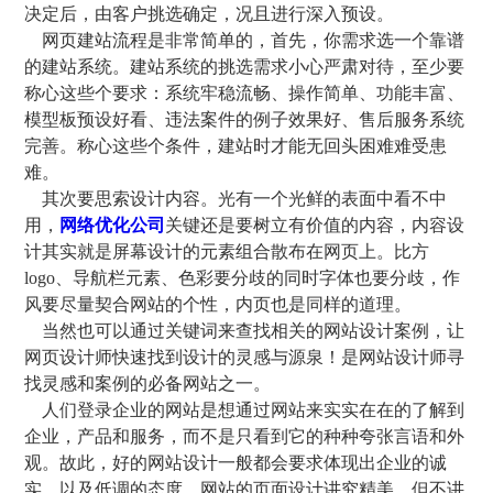
决定后，由客户挑选确定，况且进行深入预设。
网页建站流程是非常简单的，首先，你需求选一个靠谱
的建站系统。建站系统的挑选需求小心严肃对待，至少要
称心这些个要求：系统牢稳流畅、操作简单、功能丰富、
模型板预设好看、违法案件的例子效果好、售后服务系统
完善。称心这些个条件，建站时才能无回头困难难受患
难。
其次要思索设计内容。光有一个光鲜的表面中看不中
用，
网络优化公司
关键还是要树立有价值的内容，内容设
计其实就是屏幕设计的元素组合散布在网页上。比方
logo、导航栏元素、色彩要分歧的同时字体也要分歧，作
风要尽量契合网站的个性，内页也是同样的道理。
当然也可以通过关键词来查找相关的网站设计案例，让
网页设计师快速找到设计的灵感与源泉！是网站设计师寻
找灵感和案例的必备网站之一。
人们登录企业的网站是想通过网站来实实在在的了解到
企业，产品和服务，而不是只看到它的种种夸张言语和外
观。故此，好的网站设计一般都会要求体现出企业的诚
实，以及低调的态度。网站的页面设计讲究精美，但不讲