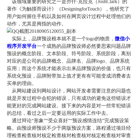
该领域重要的研究之一是乔什·克拉克（JoshClark）的
著作《为触摸而设计》（DesigningforTouch），他研究了
用户如何握住手机以及如何在网页设计过程中处理他们的
动作，尤其是拇指的动作。
实际上，品牌预设根本就不是一个logo的物质，
微信小
程序开发平台
一个成熟的品牌预设师必然要思索问题品牌
预设的概念阶段、文本阶段、符号阶段、系统阶段，离别
对应的是公司的品牌概念、品牌名、品牌logo、品牌系统
应用；而这个系统才能表示出来品牌预设的价值，也只有
系统化预设，品牌附带加上值才更有有可能变成消费者去
买单的理由。
从网站建设到网站设计，网站开发者需要注意的问题也
就是开发过程中会犯的错误，只有成功的避免这些错误才
能更好的完成网站建设。接下来的内容是对一些常犯错误
的总结，看过之后一定要运用的实际工作中去。
通过辩论“形象”“受众喜好”“预设感情连结”完成预设策
略。由预设师预设不少于两版预设方案，路程通过项目经
理检查检查核对核定检查核对检查核对核定检查核对审查