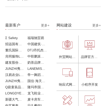
最新客户
网站建设
更多+
更多+
Σ Safety
福瑞驰贸易
招远国有独资企业
中国建筑·画册策划设计
董氏国际海洋可持续发展研究中心
DTJ丹托杰品牌升级
兆明服饰LOGO设计&画册设计&网站建设
中联鹏派品牌设计&网站建设
外贸网站建设
品牌官方网站建设
建发股份品牌全案服务
奶茶品牌《郭小姐的茶》全新视觉｜每天一杯好茶
JUNZHI隽致高奢女鞋
LANEMIS莱恩米品牌全案服务
汉易农业LOGO设计
帝一舞蹈品牌VI设计
JUNZHI隽致高奢女鞋
国信·海天中心
响应式网站建设
小程序开发
Q葩童装品牌LOGO设计
隆玛帝国马术俱乐部vi设计
LONGDYES国际贸易
龙飞鞋业外贸网站建设
新疆大气污染防治企业vi设计
麦卡房车青岛网站建设
中艺雅泰外贸LOGO设计
日久餐饮LOGO设计