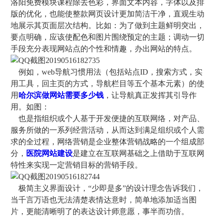
洛阳免费模块课程除去色彩，界面文本内容，字体以及排
版的优化，也能使整款网页设计更加简洁干净，直观生动
地展示其页面层次结构。比如：为了做到主题鲜明突出，
要点明确，应该使配色和图片围绕预定的主题；调动一切
手段充分表现网站点的个性和情趣，办出网站的特点。
例如，web导航习惯用法（包括站点ID，搜索方式，实
用工具，回主页的方式，导航栏目等五个基本元素）的使
用
哈尔滨做网站需要多少钱
，让导航真正发挥其引导作
用。如图：
也是指组织或个人基于开发便捷的互联网络，对产品、
服务所做的一系列经营活动，从而达到满足组织或个人需
求的全过程，网络营销是企业整体营销战略的一个组成部
分，
医院网站建设
是建立在互联网基础之上借助于互联网
特性来实现一定营销目标的营销手段。
极简主义界面设计，“少即是多”的设计理念告诉我们，
当千言万语也无法清楚表情达意时，简单地添加适当图
片，更能清晰明了的表达设计师意愿，事半而功倍。