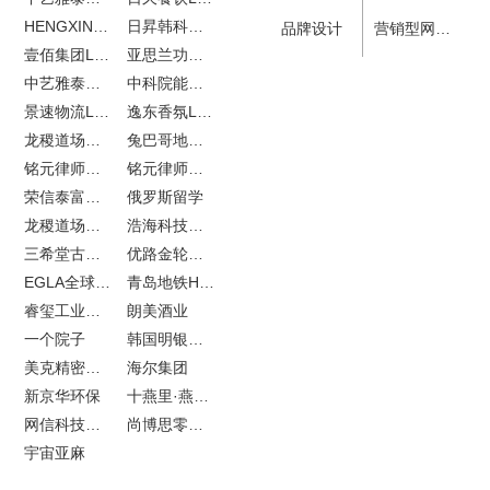
HENGXIN恒信企业全案设计
日昇韩科肥料公司LOGO设计
品牌设计
营销型网站建设
壹佰集团LOGO设计
亚思兰功能陶瓷科技网站建设
中艺雅泰外贸网站建设
中科院能源所网站建设
景速物流LOGO设计
逸东香氛LOGO设计
龙稷道场农副产品网站建设
兔巴哥地产网站建设
铭元律师事务所LOGO设计
铭元律师事务所网站建设
荣信泰富金融LOGO设计
俄罗斯留学
龙稷道场响水大米
浩海科技网站建设
三希堂古玩网站建设
优路金轮胎VI设计
EGLA全球律所联盟网站建设
青岛地铁H5特效设计
睿玺工业外贸网站建设
朗美酒业
一个院子
韩国明银堂银壶
美克精密机械
海尔集团
新京华环保
十燕里·燕窝品牌LOGO设计
网信科技网站建设
尚博思零售软件
宇宙亚麻