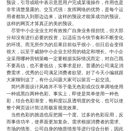
预设，引导或暗中表示意思用户完成某项操作，作用也是
非常清楚显露的。交互式强：发挥网络的优势，是每个运
用者都加入到那边边来，这样的预设才能算成功的预设。
这样的网页才算真正的美的预设。
尽管中小企业业主对有效推广自身业务很担忧，但大部
分却没有进行必要的投资，以适应当今快节奏和不断变化
的环境。而无所作为的后果目前似乎很小，但日后会变得
很大，以至于威胁中小企业主经营的稳定和增长。中小企
业采用哪种营销策略一定要根据实际情况而定，对自己既
不要高估，也不要低估，实事求是好。普通的公司满足消
费需求，优秀的公司满足消费者欲望。好了今天小编就跟
大家聊到这了，有什么问题大家可以留言一起交流。
简约界面设计风格并不等于毫无色彩或仅仅单调地使用
一种或黑白两种色彩。事实上，即使是简单使用一种色
彩，结合色彩渐变，饱和度以及透明度的变化，也可以使
整个网页设计简洁而极富视觉效果。
当然色彩的挑选也应把握一个度。过多的色彩应用，反
而事倍功半，使界面更加复杂。需求根据消费者的需求、
市场的情形、公司自身的物质情形等进行综合分析，因此