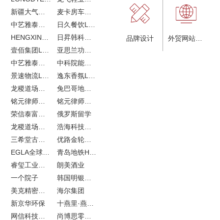
新疆大气污染防治企业vi设计
麦卡房车青岛网站建设
中艺雅泰外贸LOGO设计
日久餐饮LOGO设计
HENGXIN恒信企业全案设计
日昇韩科肥料公司LOGO设计
品牌设计
外贸网站建设
壹佰集团LOGO设计
亚思兰功能陶瓷科技网站建设
中艺雅泰外贸网站建设
中科院能源所网站建设
景速物流LOGO设计
逸东香氛LOGO设计
龙稷道场农副产品网站建设
兔巴哥地产网站建设
铭元律师事务所LOGO设计
铭元律师事务所网站建设
荣信泰富金融LOGO设计
俄罗斯留学
龙稷道场响水大米
浩海科技网站建设
三希堂古玩网站建设
优路金轮胎VI设计
EGLA全球律所联盟网站建设
青岛地铁H5特效设计
睿玺工业外贸网站建设
朗美酒业
一个院子
韩国明银堂银壶
美克精密机械
海尔集团
新京华环保
十燕里·燕窝品牌LOGO设计
网信科技网站建设
尚博思零售软件