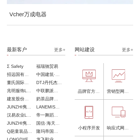
Vcher万成电器
最新客户
网站建设
更多+
更多+
Σ Safety
福瑞驰贸易
招远国有独资企业
中国建筑·画册策划设计
董氏国际海洋可持续发展研究中心
DTJ丹托杰品牌升级
兆明服饰LOGO设计&画册设计&网站建设
中联鹏派品牌设计&网站建设
品牌官方网站建设
营销型网站建设
建发股份品牌全案服务
奶茶品牌《郭小姐的茶》全新视觉｜每天一杯好茶
JUNZHI隽致高奢女鞋
LANEMIS莱恩米品牌全案服务
汉易农业LOGO设计
帝一舞蹈品牌VI设计
JUNZHI隽致高奢女鞋
国信·海天中心
小程序开发
响应式网站建设
Q葩童装品牌LOGO设计
隆玛帝国马术俱乐部vi设计
LONGDYES国际贸易
龙飞鞋业外贸网站建设