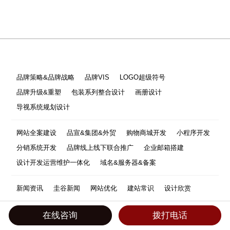
品牌策略&品牌战略
品牌VIS
LOGO超级符号
品牌升级&重塑
包装系列整合设计
画册设计
导视系统规划设计
网站全案建设
品宣&集团&外贸
购物商城开发
小程序开发
分销系统开发
品牌线上线下联合推广
企业邮箱搭建
设计开发运营维护一体化
域名&服务器&备案
新闻资讯
圭谷新闻
网站优化
建站常识
设计欣赏
首页
服务项目
案例作品
解决方案
商学院
公司简介
在线咨询
拨打电话
联系我们