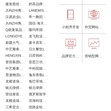
建发股份品牌全案服务
奶茶品牌《郭小姐的茶》全新视觉｜每天一杯好茶
JUNZHI隽致高奢女鞋
LANEMIS莱恩米品牌全案服务
汉易农业LOGO设计
帝一舞蹈品牌VI设计
JUNZHI隽致高奢女鞋
国信·海天中心
小程序开发
外贸网站建设
Q葩童装品牌LOGO设计
隆玛帝国马术俱乐部vi设计
LONGDYES国际贸易
龙飞鞋业外贸网站建设
新疆大气污染防治企业vi设计
麦卡房车青岛网站建设
中艺雅泰外贸LOGO设计
日久餐饮LOGO设计
HENGXIN恒信企业全案设计
日昇韩科肥料公司LOGO设计
品牌官方网站建设
营销型网站建设
壹佰集团LOGO设计
亚思兰功能陶瓷科技网站建设
中艺雅泰外贸网站建设
中科院能源所网站建设
景速物流LOGO设计
逸东香氛LOGO设计
龙稷道场农副产品网站建设
兔巴哥地产网站建设
铭元律师事务所LOGO设计
铭元律师事务所网站建设
荣信泰富金融LOGO设计
俄罗斯留学
龙稷道场响水大米
浩海科技网站建设
三希堂古玩网站建设
优路金轮胎VI设计