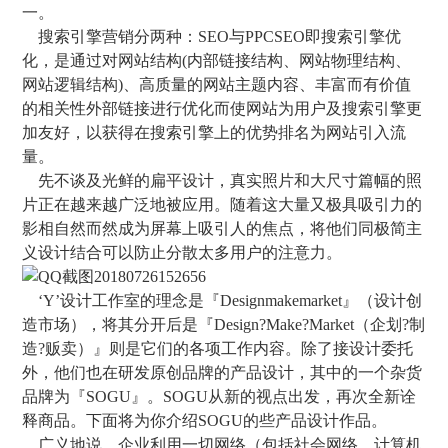
一。
搜索引擎营销分两种：SEO与PPCSEO即搜索引擎优
化，是通过对网站结构(内部链接结构、网站物理结构、
网站逻辑结构)、高质量的网站主题内容、丰富而有价值
的相关性外部链接进行优化而使网站为用户及搜索引擎更
加友好，以获得在搜索引擎上的优势排名为网站引入流
量。
先不谈及光鲜的扁平设计，真实照片和大尺寸篇幅的照
片正在越来越广泛地被应用。随着这大量又极具吸引力的
影相自然而然成为屏幕上吸引人的焦点，将他们同极简主
义设计结合可以防止分散太多用户的注意力。
‘Y’设计工作室的理念是『Designmakemarket』（设计创
造市场），将其分开后是『Design?Make?Market（企划?制
造?贩卖）』则是它们的各项工作内容。除了接设计委托
外，他们也在研发原创品牌的产品设计，其中的一个杂货
品牌为『SOGU』。SOGU从新的视点出发，再次全新诠
释商品。下面将为你介绍SOGU的些产品设计作品。
广义地说，企业利用一切网络（包括社会网络，计算机