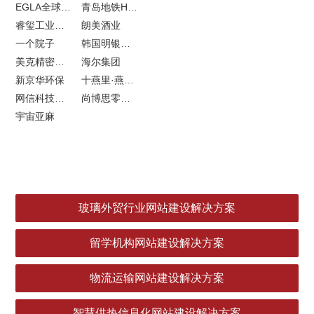
EGLA全球律所联盟网站建设
青岛地铁H5特效设计
睿玺工业外贸网站建设
朗美酒业
一个院子
韩国明银堂银壶
美克精密机械
海尔集团
新京华环保
十燕里·燕窝品牌LOGO设计
网信科技网站建设
尚博思零售软件
宇宙亚麻
玻璃外贸行业网站建设解决方案
留学机构网站建设解决方案
物流运输网站建设解决方案
智慧供热信息化网站建设解决方案