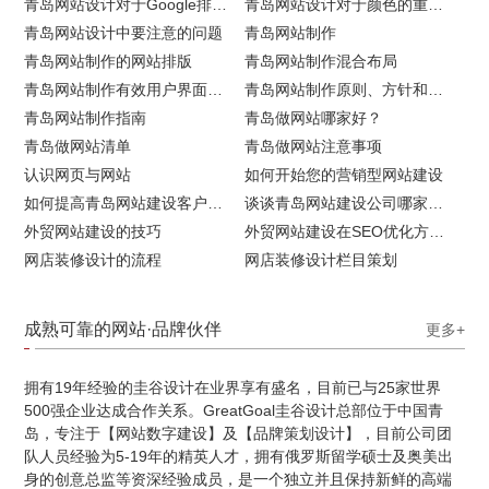
青岛网站设计对于Google排名的重要性
青岛网站设计对于颜色的重要性
青岛网站设计中要注意的问题
青岛网站制作
青岛网站制作的网站排版
青岛网站制作混合布局
青岛网站制作有效用户界面的实用技巧
青岛网站制作原则、方针和常见错误
青岛网站制作指南
青岛做网站哪家好？
青岛做网站清单
青岛做网站注意事项
认识网页与网站
如何开始您的营销型网站建设
如何提高青岛网站建设客户访问流量
谈谈青岛网站建设公司哪家比较好
外贸网站建设的技巧
外贸网站建设在SEO优化方面的注意事项
网店装修设计的流程
网店装修设计栏目策划
成熟可靠的网站·品牌伙伴
更多+
拥有19年经验的圭谷设计在业界享有盛名，目前已与25家世界
500强企业达成合作关系。GreatGoal圭谷设计总部位于中国青
岛，专注于【网站数字建设】及【品牌策划设计】，目前公司团
队人员经验为5-19年的精英人才，拥有俄罗斯留学硕士及奥美出
身的创意总监等资深经验成员，是一个独立并且保持新鲜的高端