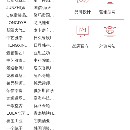
JUNZHI隽致高奢女鞋
国信·海天中心
品牌设计
营销型网站建设
Q葩童装品牌LOGO设计
隆玛帝国马术俱乐部vi设计
LONGDYES国际贸易
龙飞鞋业外贸网站建设
新疆大气污染防治企业vi设计
麦卡房车青岛网站建设
中艺雅泰外贸LOGO设计
日久餐饮LOGO设计
HENGXIN恒信企业全案设计
日昇韩科肥料公司LOGO设计
品牌官方网站建设
外贸网站建设
壹佰集团LOGO设计
亚思兰功能陶瓷科技网站建设
中艺雅泰外贸网站建设
中科院能源所网站建设
景速物流LOGO设计
逸东香氛LOGO设计
龙稷道场农副产品网站建设
兔巴哥地产网站建设
铭元律师事务所LOGO设计
铭元律师事务所网站建设
荣信泰富金融LOGO设计
俄罗斯留学
龙稷道场响水大米
浩海科技网站建设
三希堂古玩网站建设
优路金轮胎VI设计
EGLA全球律所联盟网站建设
青岛地铁H5特效设计
睿玺工业外贸网站建设
朗美酒业
一个院子
韩国明银堂银壶