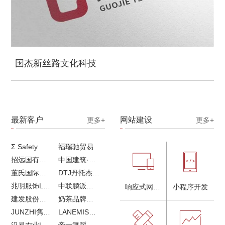
国杰新丝路文化科技
最新客户
网站建设
更多+
更多+
Σ Safety
福瑞驰贸易
招远国有独资企业
中国建筑·画册策划设计
董氏国际海洋可持续发展研究中心
DTJ丹托杰品牌升级
兆明服饰LOGO设计&画册设计&网站建设
中联鹏派品牌设计&网站建设
响应式网站建设
小程序开发
建发股份品牌全案服务
奶茶品牌《郭小姐的茶》全新视觉｜每天一杯好茶
JUNZHI隽致高奢女鞋
LANEMIS莱恩米品牌全案服务
汉易农业LOGO设计
帝一舞蹈品牌VI设计