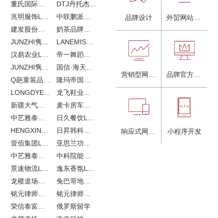
董氏国际海洋可持续发展研究中心
DTJ丹托杰品牌升级
兆明服饰LOGO设计&画册设计&网站建设
中联鹏派品牌设计&网站建设
品牌设计
外贸网站建设
建发股份品牌全案服务
奶茶品牌《郭小姐的茶》全新视觉｜每天一杯好茶
JUNZHI隽致高奢女鞋
LANEMIS莱恩米品牌全案服务
汉易农业LOGO设计
帝一舞蹈品牌VI设计
JUNZHI隽致高奢女鞋
国信·海天中心
营销型网站建设
品牌官方网站建设
Q葩童装品牌LOGO设计
隆玛帝国马术俱乐部vi设计
LONGDYES国际贸易
龙飞鞋业外贸网站建设
新疆大气污染防治企业vi设计
麦卡房车青岛网站建设
中艺雅泰外贸LOGO设计
日久餐饮LOGO设计
HENGXIN恒信企业全案设计
日昇韩科肥料公司LOGO设计
响应式网站建设
小程序开发
壹佰集团LOGO设计
亚思兰功能陶瓷科技网站建设
中艺雅泰外贸网站建设
中科院能源所网站建设
景速物流LOGO设计
逸东香氛LOGO设计
龙稷道场农副产品网站建设
兔巴哥地产网站建设
铭元律师事务所LOGO设计
铭元律师事务所网站建设
荣信泰富金融LOGO设计
俄罗斯留学