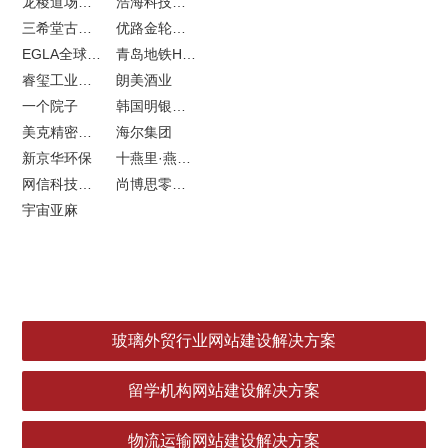
龙稷道场响水大米
浩海科技网站建设
三希堂古玩网站建设
优路金轮胎VI设计
EGLA全球律所联盟网站建设
青岛地铁H5特效设计
睿玺工业外贸网站建设
朗美酒业
一个院子
韩国明银堂银壶
美克精密机械
海尔集团
新京华环保
十燕里·燕窝品牌LOGO设计
网信科技网站建设
尚博思零售软件
宇宙亚麻
玻璃外贸行业网站建设解决方案
留学机构网站建设解决方案
物流运输网站建设解决方案