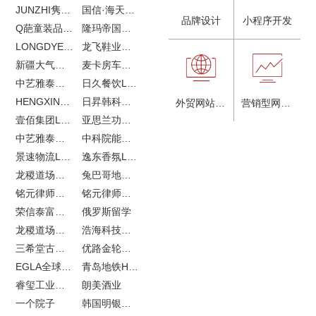
JUNZHI隽致高奢女鞋
国信·海天中心
品牌设计
小程序开发
Q葩童装品牌LOGO设计
隆玛帝国马术俱乐部vi设计
LONGDYES国际贸易
龙飞鞋业外贸网站建设
新疆大气污染防治企业vi设计
麦卡房车青岛网站建设
中艺雅泰外贸LOGO设计
日久餐饮LOGO设计
HENGXIN恒信企业全案设计
日昇韩科肥料公司LOGO设计
外贸网站建设
营销型网站建设
壹佰集团LOGO设计
亚思兰功能陶瓷科技网站建设
中艺雅泰外贸网站建设
中科院能源所网站建设
景速物流LOGO设计
逸东香氛LOGO设计
龙稷道场农副产品网站建设
兔巴哥地产网站建设
铭元律师事务所LOGO设计
铭元律师事务所网站建设
荣信泰富金融LOGO设计
俄罗斯留学
龙稷道场响水大米
浩海科技网站建设
三希堂古玩网站建设
优路金轮胎VI设计
EGLA全球律所联盟网站建设
青岛地铁H5特效设计
睿玺工业外贸网站建设
朗美酒业
一个院子
韩国明银堂银壶