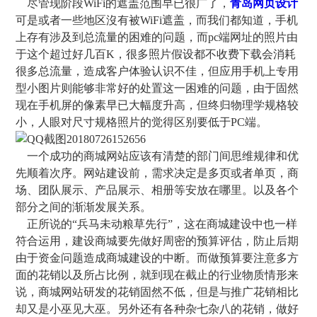
尽管现阶段WiFi的遮盖范围早已很广了，
青岛网页设计
可是或者一些地区沒有被WiFi遮盖，而我们都知道，手机
上存有涉及到总流量的困难的问题，而pc端网址的照片由
于这个超过好几百K，很多照片假设都不收费下载会消耗
很多总流量，造成客户体验认识不佳，但应用手机上专用
型小图片则能够非常好的处置这一困难的问题，由于固然
现在手机屏的像素早已大幅度升高，但终归物理学规格较
小，人眼对尺寸规格照片的觉得区别要低于PC端。
一个成功的商城网站应该有清楚的部门间思维规律和优
先顺着次序。网站建设前，需求决定是多页或者单页，商
场、团队展示、产品展示、相册等安放在哪里。以及各个
部分之间的渐渐发展关系。
正所说的“兵马未动粮草先行”，这在商城建设中也一样
符合运用，建设商城要先做好周密的预算评估，防止后期
由于资金问题造成商城建设的中断。而做预算要注意多方
面的花销以及所占比例，就到现在截止的行业物质情形来
说，商城网站研发的花销固然不低，但是与推广花销相比
却又是小巫见大巫。另外还有各种杂七杂八的花销，做好