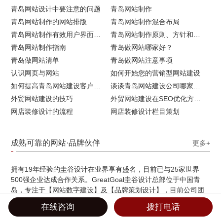
青岛网站设计中要注意的问题
青岛网站制作
青岛网站制作的网站排版
青岛网站制作混合布局
青岛网站制作有效用户界面的实用技巧
青岛网站制作原则、方针和常见错误
青岛网站制作指南
青岛做网站哪家好？
青岛做网站清单
青岛做网站注意事项
认识网页与网站
如何开始您的营销型网站建设
如何提高青岛网站建设客户访问流量
谈谈青岛网站建设公司哪家比较好
外贸网站建设的技巧
外贸网站建设在SEO优化方面的注意事项
网店装修设计的流程
网店装修设计栏目策划
成熟可靠的网站·品牌伙伴
更多+
拥有19年经验的圭谷设计在业界享有盛名，目前已与25家世界
500强企业达成合作关系。GreatGoal圭谷设计总部位于中国青
岛，专注于【网站数字建设】及【品牌策划设计】，目前公司团
队人员经验为5-19年的精英人才，拥有俄罗斯留学硕士及奥美出
在线咨询
拨打电话
身的创意总监等资深经验成员，是一个独立并且保持新鲜的高端
设计机构。