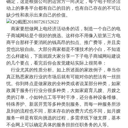
确定，这是根据公司的运营方一向决定，每个电子经济活
动上的事务平台都有自己的目的，也有自己存在的不可以
缺少性和表示出来自己的价值。
商家要想做网上电经济活动务的话，制造一个自己的电
子商城网站是个很好的挑选。这样你不用像入驻第三方电
商平台那样子要消耗的钱高昂的扣点、推广费等，并且卖
货也比较自由。大部分商家都是不懂技术的小白，不知道
怎么样建站，下面就跟大家分享一下子电子商城网站建设
的几个要点，看完后你会发觉建站实际上很简单：
行业尤其的性质分析。如上所述面的家政例子，单当你
真正熟悉家政行业的市场后就有可能对你的想法有一丝担
忧。你到终点是做家政的全种类或者说某部分种类，如家
政属于服务行行业分很多种类，大如家庭育儿嫂、月嫂之
类的订单，小如钟点工等平时干净，还分各种设备维修、
特殊养护、新居开荒等多种类别服务。而每一种服务所涉
及到的流程也不同，那末存在的收费方式也不同，如月嫂
服务一样是有双向挑选的过程，多需求线下做支撑，基本
不会网上可以确定具体的服务担担任职务务的人等。