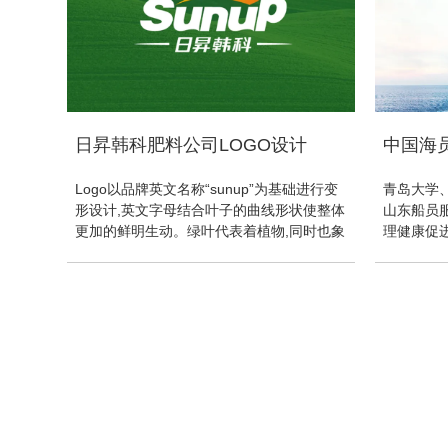
日昇韩科肥料公司LOGO设计
中国海
Logo以品牌英文名称“sunup”为基础进行变
青岛大学
形设计,英文字母结合叶子的曲线形状使整体
山东船员
更加的鲜明生动。绿叶代表着植物,同时也象
理健康促
征着给企业带来生机与希望的寓意。太阳代
员心理研
表着光明和温暖,同时也为万物提供着多种形
工作过程
式的能源。向上的斜线代表着太阳的同时也
象征着企业蒸蒸日上的发展前景。