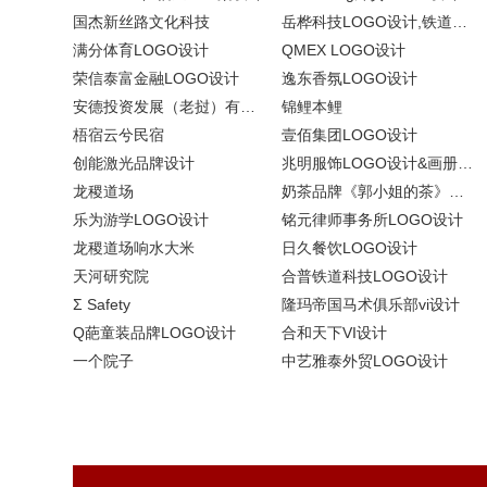
国杰新丝路文化科技
岳桦科技LOGO设计,铁道信息安全品牌设计
满分体育LOGO设计
QMEX LOGO设计
荣信泰富金融LOGO设计
逸东香氛LOGO设计
安德投资发展（老挝）有限公司品牌VI设计
锦鲤本鲤
梧宿云兮民宿
壹佰集团LOGO设计
创能激光品牌设计
兆明服饰LOGO设计&画册设计&网站建设
龙稷道场
奶茶品牌《郭小姐的茶》全新视觉｜每天一杯好茶
乐为游学LOGO设计
铭元律师事务所LOGO设计
龙稷道场响水大米
日久餐饮LOGO设计
天河研究院
合普铁道科技LOGO设计
Σ Safety
隆玛帝国马术俱乐部vi设计
Q葩童装品牌LOGO设计
合和天下VI设计
一个院子
中艺雅泰外贸LOGO设计