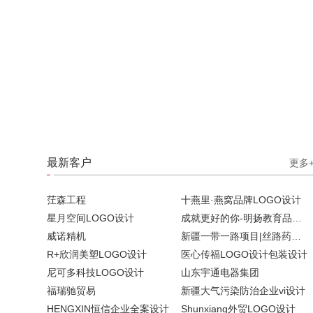
最新客户
更多
茳森工程
十燕里·燕窝品牌LOGO设计
星月空间LOGO设计
成就更好的你-明扬教育品牌设计提案
威诺精机
新疆一带一路项目|丝路药谷品牌设计
R+欣润美塑LOGO设计
医心传福LOGO设计包装设计
尼可多科技LOGO设计
山东宇通电器集团
福瑞驰贸易
新疆大气污染防治企业vi设计
HENGXIN恒信企业全案设计
Shunxiang外贸LOGO设计