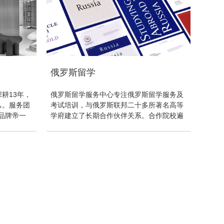
俄罗斯留学
耕13年，
俄罗斯留学服务中心专注俄罗斯留学服务及
己。服务团
考试培训，与俄罗斯联邦二十多所著名高等
圭谷品牌帝一
学府建立了长期合作伙伴关系。合作院校遍
中，面向客
布俄罗斯大中城市，西至莫斯科国立大学、
群为16-
圣彼得堡国立大学，东至哈巴罗夫斯克大
爱好、提高
学、远东联邦大学均有通过我中心办理赴俄
现人生高价
留学的学生。
为了感受舞蹈
的自己，绽