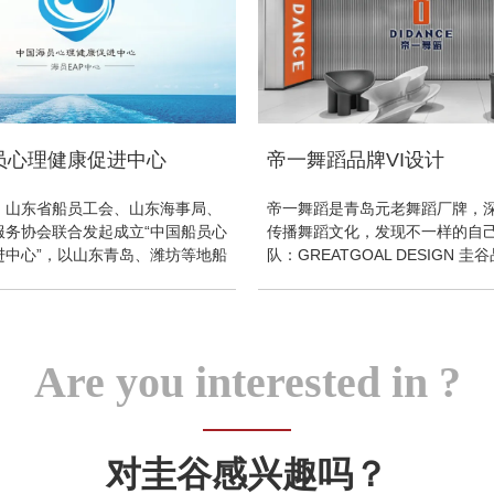
员心理健康促进中心
帝一舞蹈品牌VI设计
、山东省船员工会、山东海事局、
帝一舞蹈是青岛元老舞蹈厂牌，深
服务协会联合发起成立“中国船员心
传播舞蹈文化，发现不一样的自
进中心”，以山东青岛、潍坊等地船
队：GREATGOAL DESIGN 
究和服务为起始点，从船员录取到
舞蹈位于青岛各区的商务楼群之
中各环节对船
群主要是上班族/白领；细分A类客
20岁学生，为了培养舞蹈的兴趣
身体素质、成就学业与梦想、实
Are you interested in ?
值；B类客群为20-45岁白领：
世界的魅力，遇见更美、更自信
放自我。
对圭谷感兴趣吗？