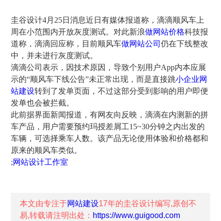
圭谷设计4月25日消息近日有媒体报道称，滴滴顺风车上
周在小范围内开放灰度测试。对此新浪
做网站价格
科技报
道称，滴滴回应称，目前顺风车
做网站公司
仍在下线整改
中，并未进行灰度测试。
滴滴公司表示，因技术原因，导致个别用户App内本应展
示的“顺风车下线公告”未正常出现，而是直接跳
小企业网
站建设
转到了发单页面，不过这部分受到影响的用户即便
发单也会被拦截。
此前据界面新闻报道，有网友向反映，滴滴在内测新的拼
车产品，用户需要预约玛授差屑工15~30分钟之内出发的
车辆，可选择乘车人数。该产品无论使用体验和价格都和
原来的顺风车类似。
;
网站设计工作室
本文由专注于
网站建设
17年的
圭谷设计
编写,原创不
易,转载请注明出处：
https://www.guigood.com