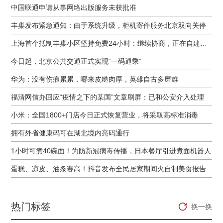
中国联通申请从事网络出版服务未获批准
丰巢发布紧急通知：由于系统升级，柜机寄件服务北京双向关停
上海首个抵制丰巢小区坚持免费24小时：继续协商，正在自建快递中转站
今日起，北京公共交通正式实现“一码通乘”
华为：没有伤痕累累，哪来皮糙肉厚，英雄自古多磨难
福清网信办回应“疫情之下的某国”文章刷屏：已和公安介入处理
小米：全国1800+门店今日正式恢复营业，将采取高标准消毒
拥有外省健康码可在湖北境内亮码通行
1小时可煮40碗面！为防新冠病毒传播，日本餐厅引进煮面机器人
蛋糕、凉皮、油条赛高！抖音发布全民居家期间火自制美食报告
热门标签
换一换