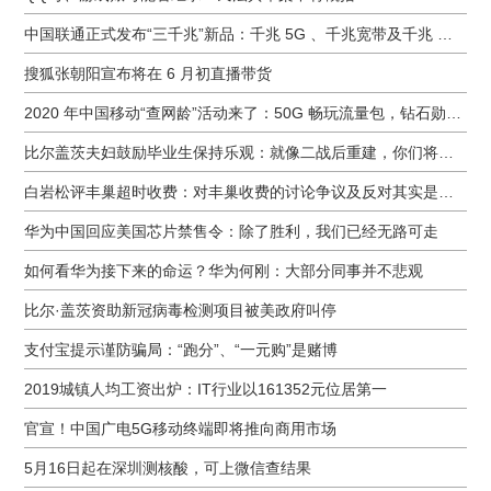
中国联通正式发布“三千兆”新品：千兆 5G 、千兆宽带及千兆 Wi-Fi
搜狐张朝阳宣布将在 6 月初直播带货
2020 年中国移动“查网龄”活动来了：50G 畅玩流量包，钻石勋章宽带提速至 1000 M
比尔盖茨夫妇鼓励毕业生保持乐观：就像二战后重建，你们将引领潮流
白岩松评丰巢超时收费：对丰巢收费的讨论争议及反对其实是件好事
华为中国回应美国芯片禁售令：除了胜利，我们已经无路可走
如何看华为接下来的命运？华为何刚：大部分同事并不悲观
比尔·盖茨资助新冠病毒检测项目被美政府叫停
支付宝提示谨防骗局：“跑分”、“一元购”是赌博
2019城镇人均工资出炉：IT行业以161352元位居第一
官宣！中国广电5G移动终端即将推向商用市场
5月16日起在深圳测核酸，可上微信查结果