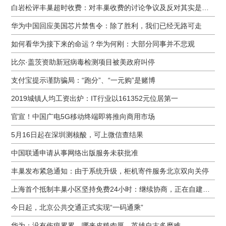
白岩松评丰巢超时收费：对丰巢收费的讨论争议及反对其实是件好事
华为中国回应美国芯片禁售令：除了胜利，我们已经无路可走
如何看华为接下来的命运？华为何刚：大部分同事并不悲观
比尔·盖茨资助新冠病毒检测项目被美政府叫停
支付宝提示谨防骗局：“跑分”、“一元购”是赌博
2019城镇人均工资出炉：IT行业以161352元位居第一
官宣！中国广电5G移动终端即将推向商用市场
5月16日起在深圳测核酸，可上微信查结果
中国联通申请从事网络出版服务未获批准
丰巢发布紧急通知：由于系统升级，柜机寄件服务北京双向关停
上海首个抵制丰巢小区坚持免费24小时：继续协商，正在自建快递中转站
今日起，北京公共交通正式实现“一码通乘”
华为：没有伤痕累累，哪来皮糙肉厚，英雄自古多磨难