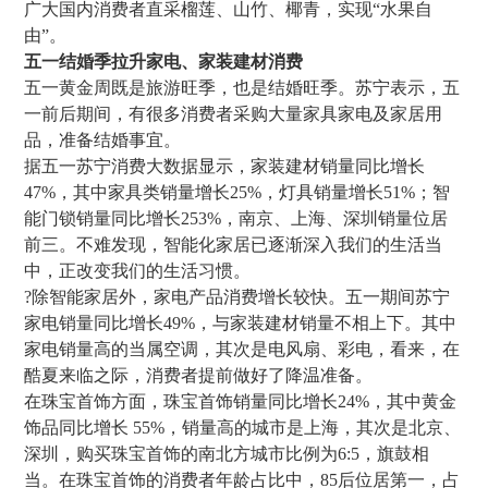
广大国内消费者直采榴莲、山竹、椰青，实现“水果自
由”。
五一结婚季拉升家电、家装建材消费
五 一黄金周既是旅游旺季，也是结婚旺季。苏宁表示，五
一前后期间，有很多消费者采购大量家具家电及家居用
品，准备结婚事宜。
据五一苏宁消费大数据显示，家装建材销量同比增长
47%，其中家具类销量增长25%，灯具销量增长51%；智
能门锁销量同比增长253%，南京、上海、深圳销量位居
前三。不难发现，智能化家居已逐渐深入我们的生活当
中，正改变我们的生活习惯。
?除智能家居外，家电产品消费增长较快。五一期间苏宁
家电销量同比增长49%，与家装建材销量不相上下。其中
家电销量高的当属空调，其次是电风扇、彩电，看来，在
酷夏来临之际，消费者提前做好了降温准备。
在珠宝首饰方面，珠宝首饰销量同比增长24%，其中黄金
饰品同 比增长  55%，销量高的城市是上海，其次是北京、
深圳，购买珠宝首饰的南北方城市比例为6:5，旗鼓相  
当。在珠宝首饰的消费者年龄占比中，85后位居第一，占