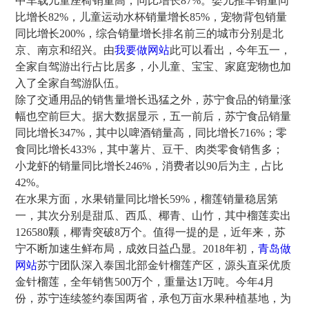
中车载儿童座椅销量高，同比增长87%。婴儿推车销量同
比增长82%，儿童运动水杯销量增长85%，宠物背包销量
同比增长200%，综合销量增长排名前三的城市分别是北
京、南京和绍兴。由
我要做网站
此可以看出，今年五一，
全家自驾游出行占比居多，小儿童、宝宝、家庭宠物也加
入了全家自驾游队伍。
除了交通用品的销售量增长迅猛之外，苏宁食品的销量涨
幅也空前巨大。据大数据显示，五一前后，苏宁食品销量
同比增长347%，其中以啤酒销量高，同比增长716%；零
食同比增长433%，其中薯片、豆干、肉类零食销售多；
小龙虾的销量同比增长246%，消费者以90后为主，占比
42%。
在水果方面，水果销量同比增长59%，榴莲销量稳居第
一，其次分别是甜瓜、西瓜、椰青、山竹，其中榴莲卖出
126580颗，椰青突破8万个。值得一提的是，近年来，苏
宁不断加速生鲜布局，成效日益凸显。2018年初，
青岛做
网站
苏宁团队深入泰国北部金针榴莲产区，源头直采优质
金针榴莲，全年销售500万个，重量达1万吨。今年4月
份，苏宁连续签约泰国两省，承包万亩水果种植基地，为