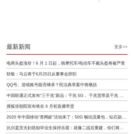
最新新闻
更多>>
电商头盔涨价！6 月 1 日起，骑摩托车/电动车不戴头盔将被严查
软银：马云将于6月25日从董事会辞职
QQ号、游戏账号能否继承？民法典草案中将概括
中国联通正式发布“三千兆”新品：千兆 5G 、千兆宽带及千兆 Wi-Fi
搜狐张朝阳宣布将在 6 月初直播带货
2020 年中国移动“查网龄”活动来了：50G 畅玩流量包，钻石勋章宽带提速至 1000 M
比尔盖茨夫妇鼓励毕业生保持乐观：就像二战后重建，你们将引领潮流