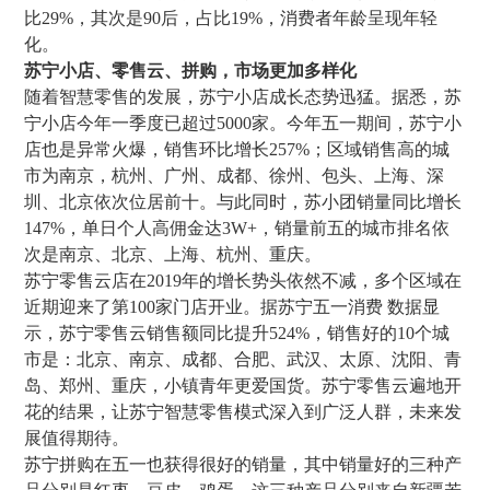
比29%，其次是90后，占比19%，消费者年龄呈现年轻
化。
苏宁小 店、零售云、拼购，市场更加多样化
随着智慧零售的发展，苏宁小店成长态势迅猛。据悉，苏
宁小店今年一季度已超过5000家。今年五一期间，苏宁小
店也是异常火爆，销售环比增长257%；区域销售高的城
市为南京，杭州、广州、成都、徐州、包头、上海、深
圳、北京依次位居前十。与此同时，苏小团销量同比增长
147%，单日个人高佣金达3W+，销量前五的城市排名依
次是南京、北京、上海、杭州、重庆。
苏宁零售云店在2019年的增长势头 依然不减，多个区域在
近期迎来了第100家门店开业。据苏宁五一消费  数据显
示，苏宁零售云销售额同比提升524%，销售好的10个城
市是：北京、南京、成都、合肥、武汉、太原、沈阳、青
岛、郑州、重庆，小镇青年更爱国货。苏宁零售云遍地开
花的结果，让苏宁智慧零售模式深入到广泛人群，未来发
展值得期待。
苏宁拼购在五一也获得很好的销量，其中销量好的三种产