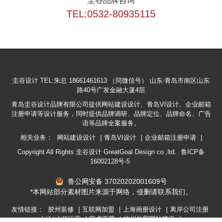
圭谷品牌咨询
TEL:0532-80935115
圭谷设计
TEL:朱总 18661461613 （同微信号）
山东·青岛市南区山东
路40号广发金融大厦4层
青岛圭谷设计品牌有限公司提供网站建设设计、青岛VI设计、企业邮箱
注册申请等设计服务，同时提供品牌调研、品牌定位、品牌命名、广告
语等品牌全案服务。
相关业务：
网站建设设计
|
青岛VI设计
|
企业邮箱注册申请
|
Copyright All Rights 圭谷设计 GreatGoal Design co.,ltd.
鲁ICP备
16002128号-5
鲁公网安备 37020202001609号
*本网站部分素材图片来源于网络，侵删请联系我们。
友情链接：
胶州装修
|
互联网加盟
|
上海画册设计
|
离岸公司注册
|
tiktok代运营
|
安卓下载
|
杭州外贸网站建设
|