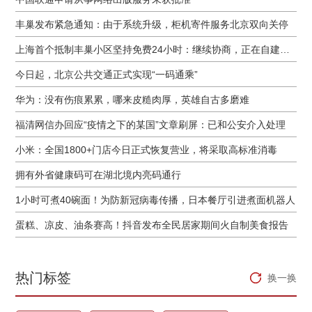
丰巢发布紧急通知：由于系统升级，柜机寄件服务北京双向关停
上海首个抵制丰巢小区坚持免费24小时：继续协商，正在自建快递中转站
今日起，北京公共交通正式实现“一码通乘”
华为：没有伤痕累累，哪来皮糙肉厚，英雄自古多磨难
福清网信办回应“疫情之下的某国”文章刷屏：已和公安介入处理
小米：全国1800+门店今日正式恢复营业，将采取高标准消毒
拥有外省健康码可在湖北境内亮码通行
1小时可煮40碗面！为防新冠病毒传播，日本餐厅引进煮面机器人
蛋糕、凉皮、油条赛高！抖音发布全民居家期间火自制美食报告
热门标签
换一换