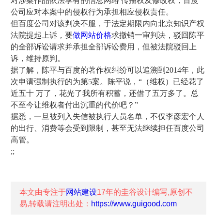
对涉案作品依法享有的信息网络 传播权及修改权，百度
公 司应对本案中的侵权行为承担相应侵权责任。
但百度公司对该判决不服，于法定期限内向北京知识产权
法院提起上诉，要
做网站价格
求撤销一审判决，驳回陈平
的全部诉讼请求并承担全部诉讼费用， 但被法院驳回上
诉，维持原判。
据了解，陈平与百度的著作权纠纷可以追溯到2014年，此
次申请强制执行的为第5案。陈平说，“（维权）已经花了
近五十  万了，花光了我所有积蓄，还借了五万多了。总
不至今让维权者付出沉重的代价吧？”
据悉，一旦被列入失信被执行人员名单，不仅李彦宏个人
的出行、消费等会受到限制，甚至无 法继续担任百度公司
高管。
;;
本文由专注于
网站建设
17年的
圭谷设计
编写,原创不
易,转载请注明出处：
https://www.guigood.com