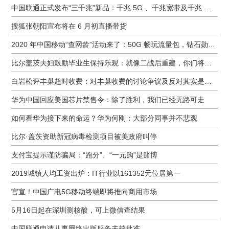
中国联通正式发布“三千兆”新品：千兆 5G 、千兆宽带及千兆 Wi-Fi
搜狐张朝阳宣布将在 6 月初直播带货
2020 年中国移动“查网龄”活动来了：50G 畅玩流量包，钻石勋章宽带提速至 1000 M
比尔盖茨夫妇鼓励毕业生保持乐观：就像二战后重建，你们将引领潮流
白岩松评丰巢超时收费：对丰巢收费的讨论争议及反对其实是件好事
华为中国回应美国芯片禁售令：除了胜利，我们已经无路可走
如何看华为接下来的命运？华为何刚：大部分同事并不悲观
比尔·盖茨资助新冠病毒检测项目被美政府叫停
支付宝提示谨防骗局：“跑分”、“一元购”是赌博
2019城镇人均工资出炉：IT行业以161352元位居第一
官宣！中国广电5G移动终端即将推向商用市场
5月16日起在深圳测核酸，可上微信查结果
中国联通申请从事网络出版服务未获批准