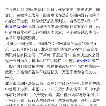
圭谷设计4月29日消息4月24日，作家陈平（微博昵称：陈
文伍）在微博上表示，因百度未在法定期限内履行法院作
出的公开道歉、赔偿经济损失等判决，自己已于4月2 2日
向
青岛做网站
北京西城法院申请强制执行立案的同时，已
申请将百度公司实际控制人李彦宏、马东敏等纳入失信人
名单和限制高消费。
据 券商中国报道，中国裁判文书网披露的民事判决书显
示，2018年9月18日， 北京西城区法院判定被告北京百度
网讯科技有限公司（下简称“百度公司”）自判决生效之日
起十五日内在手机“hao123”小说栏目中连
我要做网站
续二
十四小时刊登致歉声明，就侵犯修改权的行为向原告陈平
致歉；并赔偿原告陈平经济损失一万五千元和合理支出二
千元。
北京市西城区法院认为，百度公司经营的手机百度客户端
中使用了涉案二本图书（《八〇后作家访 谈录》和《80后
作家访谈录Ⅱ》）的部分内容，其中部 分内容与涉案图书
不完全一致， 该行为未经许可、未支付报酬，侵犯了原告