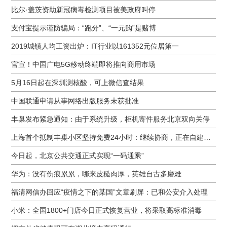
比尔·盖茨资助新冠病毒检测项目被美政府叫停
支付宝提示谨防骗局：“跑分”、“一元购”是赌博
2019城镇人均工资出炉：IT行业以161352元位居第一
官宣！中国广电5G移动终端即将推向商用市场
5月16日起在深圳测核酸，可上微信查结果
中国联通申请从事网络出版服务未获批准
丰巢发布紧急通知：由于系统升级，柜机寄件服务北京双向关停
上海首个抵制丰巢小区坚持免费24小时：继续协商，正在自建快递中转站
今日起，北京公共交通正式实现“一码通乘”
华为：没有伤痕累累，哪来皮糙肉厚，英雄自古多磨难
福清网信办回应“疫情之下的某国”文章刷屏：已和公安介入处理
小米：全国1800+门店今日正式恢复营业，将采取高标准消毒