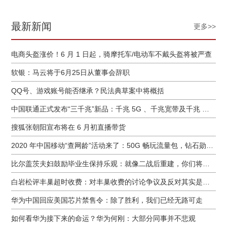
最新新闻
更多>>
电商头盔涨价！6 月 1 日起，骑摩托车/电动车不戴头盔将被严查
软银：马云将于6月25日从董事会辞职
QQ号、游戏账号能否继承？民法典草案中将概括
中国联通正式发布“三千兆”新品：千兆 5G 、千兆宽带及千兆 Wi-Fi
搜狐张朝阳宣布将在 6 月初直播带货
2020 年中国移动“查网龄”活动来了：50G 畅玩流量包，钻石勋章宽带提速至 1000 M
比尔盖茨夫妇鼓励毕业生保持乐观：就像二战后重建，你们将引领潮流
白岩松评丰巢超时收费：对丰巢收费的讨论争议及反对其实是件好事
华为中国回应美国芯片禁售令：除了胜利，我们已经无路可走
如何看华为接下来的命运？华为何刚：大部分同事并不悲观